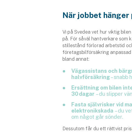
När jobbet hänger 
Vi på Svedea vet hur viktig bilen 
på. För såväl hantverkare som k
stillestånd förlorad arbetstid oc
företagsbilförsäkring anpassad 
bland annat:
Vägassistans och bärg
halvförsäkring
– snabb h
Ersättning om bilen int
30 dagar
– du slipper vä
Fasta självrisker vid m
elektronikskada
– du vet
om något går sönder.
Dessutom får du ett rättvist pris