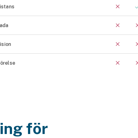
istans
ada
ision
örelse
ing för