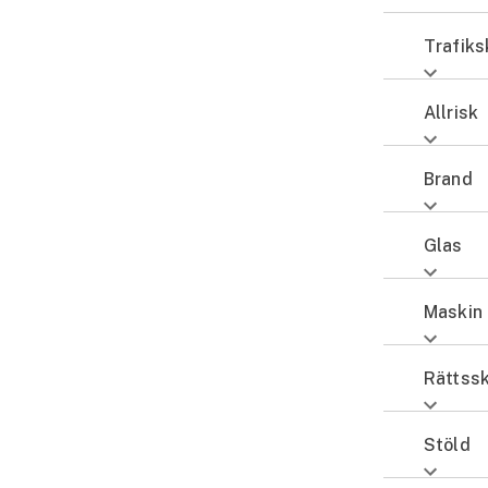
Fritidshusförsäkring
Trafik
Företag
Företagsförsäkring
Allrisk
Bilförsäkring för företag
Brand
Släpvagnsförsäkring
Glas
Drönarförsäkring
För förmedlare
Maskin 
Gruppförsäkringar
Rättss
Kommunolycksfall
Stöld
Försäkring via förmedlare