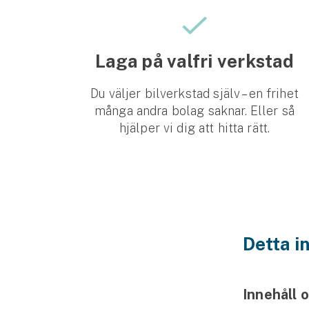
Djur
Hundförsäkring
Laga på valfri verkstad
Jakthundsförsäkring
Du väljer bilverkstad själv – en frihet
Kattförsäkring
många andra bolag saknar. Eller så
hjälper vi dig att hitta rätt.
Djurförsäkring
Hem & hus
Hemförsäkring
Villaförsäkring
Detta in
Bostadsrättsförsäkring
Hyresrättsförsäkring
Innehåll o