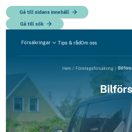
Gå till sidans innehåll
Gå till sök
Försäkringar
Tips & råd
Om oss
Bil
Bilförs
Hem
Företagsförsäkring
Bilförsäkring
Bilför
Bilförsäkring för företag
Fordon
Snöskoterförsäkring
ATV-försäkring