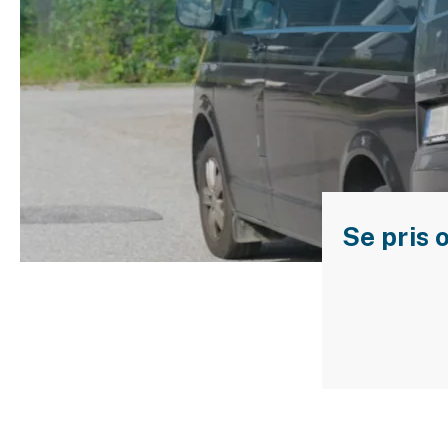
Släpvagnsförsäkring
Husvagnsförsäkring
Motorcykel
Mc-försäkring
Märkesförsäkringar
Båt
Se pris 
Båtförsäkring
Märkesförsäkringar
Vattenskoterförsäkring
Sportfiskarna