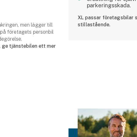
parkeringsskada.
XL passar företagsbilar so
stillastående.
ringen, men lägger till
på företagets personbil
adegörelse.
 ge tjänste­bilen ett mer