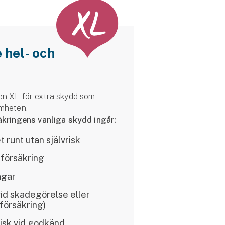
e hel- och
en XL för extra skydd som
amheten.
säkringens vanliga skydd ingår:
 runt utan självrisk
sförsäkring
dagar
 vid skadegörelse eller
lförsäkring)
risk vid godkänd