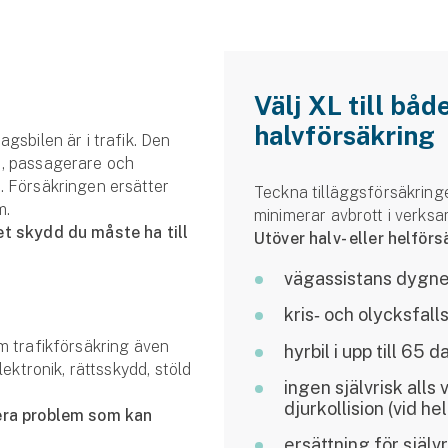
Välj XL till båd
halvförsäkring
gsbilen är i trafik. Den
e, passagerare och
. Försäkringen ersätter
Teckna tilläggsförsäkring
m.
minimerar avbrott i verks
et skydd du måste ha till
Utöver halv- eller helför
vägassistans dygnet
kris‑ och olycksfall
m trafikförsäkring även
hyrbil i upp till 65 
lektronik, rättsskydd, stöld
ingen självrisk alls
djurkollision (vid he
lera problem som kan
ersättning för själv