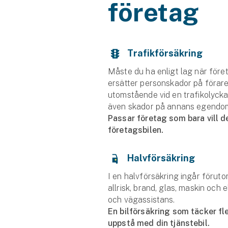
företag
Trafikförsäkring
Måste du ha enligt lag när företa
ersätter personskador på förar
utomstående vid en trafikolycka
även skador på annans egendo
Passar företag som bara vill d
företagsbilen.
Halvförsäkring
I en halvförsäkring ingår föruto
allrisk, brand, glas, maskin och e
och vägassistans.
En bilförsäkring som täcker f
uppstå med din tjänstebil.