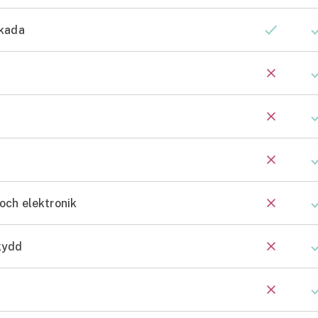
skada
och elektronik
kydd
Se alla försäkringar