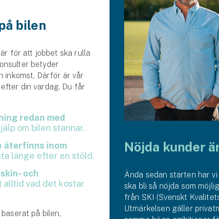
på bilen
är för att jobbet ska rulla
onsulter betyder
h inkomst. Därför är vår
efter din vardag. Du får
ning redan med
jälp om bilen stannar.
Nöjda kunder är 
e återfinns inom
nta länge efter en stöld.
askin- och
Ända sedan starten har vi 
 alltid vad det kostar
ska bli så nöjda som möjlig
från SKI (Svenskt Kvalitetsi
Utmärkelsen gäller privat
 baserat på bilen,