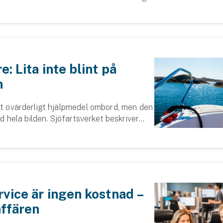
river hur bilister missar motorcyklar vid
orsningar eller när de svänger.
: Lita inte blint på
n
ett ovärderligt hjälpmedel ombord, men den
tid hela bilden. Sjöfartsverket beskriver
hjälpmedel – inte exakta
strument. Därför uppmanar Svedea
vice är ingen kostnad –
affären