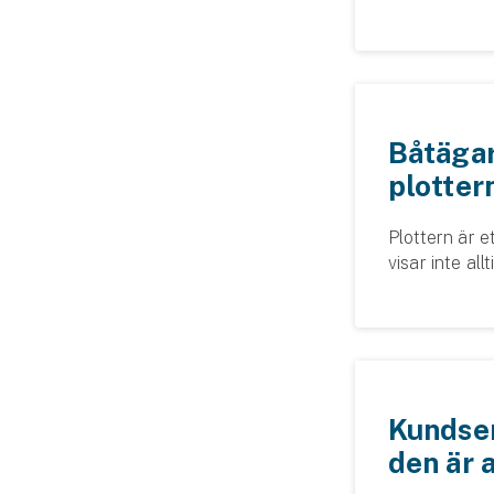
Djur
hojägare besk
filbyten, i k
Hundförsäkring
Jakthundsförsäkring
Båtägare
Kattförsäkring
plotter
Djurförsäkring
Plottern är 
Hem & hus
visar inte all
sjökort som 
Hemförsäkring
precisionsin
båtägar...
Villaförsäkring
Bostadsrättsförsäkring
Kundser
den är 
Hyresrättsförsäkring