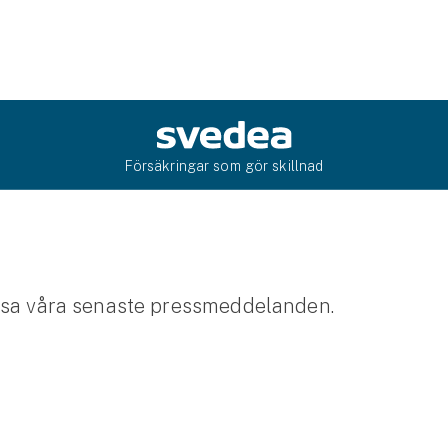
Försäkringar som gör skillnad
äsa våra senaste pressmeddelanden.