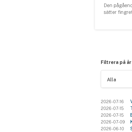
Den pågåend
Fritidshusförsäkring
sätter fingre
Företag
förslag om s
företag vid vi
Företagsförsäkring
Bilförsäkring för företag
Släpvagnsförsäkring
Filtrera på år
Drönarförsäkring
Alla
För förmedlare
Gruppförsäkringar
2026-07-16
2026-07-15
Kommunolycksfall
2026-07-15
2026-07-09
Försäkring via förmedlare
2026-06-10