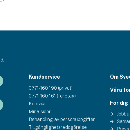
d.
Kundservice
Om Sve
0771-160 190 (privat)
Våra fö
0771-160 161 (företag)
För dig
Kontakt
Mina sidor
Jobba
Behandling av personuppgifter
Samar
Tillgänglighetsredogörelse
Press