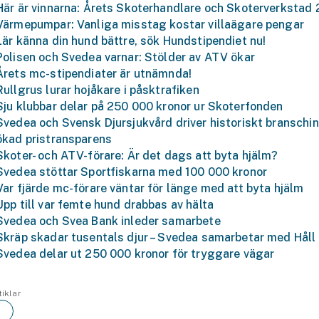
Här är vinnarna: Årets Skoterhandlare och Skoterverkstad
Värmepumpar: Vanliga misstag kostar villaägare pengar
Lär känna din hund bättre, sök Hundstipendiet nu!
Polisen och Svedea varnar: Stölder av ATV ökar
Årets mc-stipendiater är utnämnda!
Rullgrus lurar hojåkare i påsktrafiken
Sju klubbar delar på 250 000 kronor ur Skoterfonden
Svedea och Svensk Djursjukvård driver historiskt branschini
ökad pristransparens
Skoter- och ATV-förare: Är det dags att byta hjälm?
Svedea stöttar Sportfiskarna med 100 000 kronor
Var fjärde mc-förare väntar för länge med att byta hjälm
Upp till var femte hund drabbas av hälta
Svedea och Svea Bank inleder samarbete
Skräp skadar tusentals djur – Svedea samarbetar med Håll
Svedea delar ut 250 000 kronor för tryggare vägar
tiklar