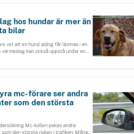
ag hos hundar är mer än
ta bilar
e vet att en hund aldrig får lämnas i en
n värmeslag kan också uppstå under en
er lek eller när hunden vistas länge i
l Svedea tillsammans med veteri...
fyra mc-förare ser andra
nter som den största
dersökning Mc-kollen pekas andra
t som den största risken i trafiken. Många