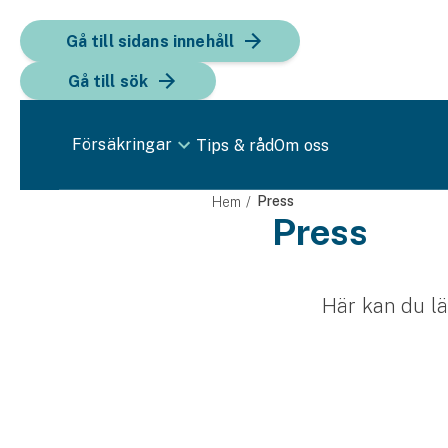
Gå till sidans innehåll
Gå till sök
Försäkringar
Tips & råd
Om oss
Bil
Press
Hem
Press
Bilförsäkring
Bilförsäkring för företag
Här kan du l
Fordon
Snöskoterförsäkring
ATV-försäkring