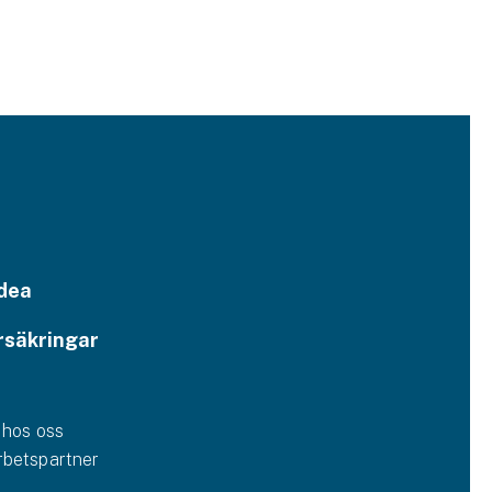
dea
rsäkringar
 hos oss
betspartner