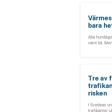
Släpvagnsförsäkring
Värmesl
Husvagnsförsäkring
bara he
Motorcykel
Alla hundägar
Mc-försäkring
varm bil. Me
promenad, eft
Märkesförsäkringar
solen. Nu vil
Båt
Båtförsäkring
Tre av 
Märkesförsäkringar
trafika
risken
Vattenskoterförsäkring
I Svedeas un
Sportfiskarna
trafikanter u