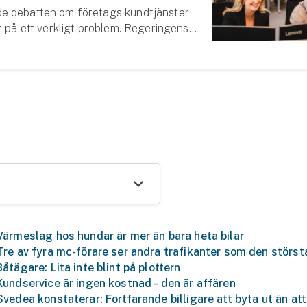
e debatten om företags kundtjänster
t på ett verkligt problem. Regeringens
kärpta krav och möjlighet att förelägga
te om de inte lever upp till regler...
Värmeslag hos hundar är mer än bara heta bilar
Tre av fyra mc-förare ser andra trafikanter som den störst
Båtägare: Lita inte blint på plottern
Kundservice är ingen kostnad – den är affären
Svedea konstaterar: Fortfarande billigare att byta ut än att
Se alla försäkringar