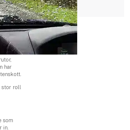
utor,
n har
tenskott.
 stor roll
te som
 in.