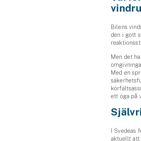
vindr
Bilens vindr
den i gott 
reaktionsst
Men det han
omgivningar
Med en spr
säkerhetsf
körfältsass
ett öga på 
Självr
I Svedeas f
aktuellt at