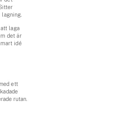
Sitter
 lagning.
att laga
som det är
 smart idé
 med ett
 skadade
erade rutan.