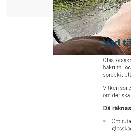
Djur
Hundförsäkring
Jakthundsförsäkring
Vad t
Kattförsäkring
Djurförsäkring
Glasförsäkri
Hem & hus
bakruta – o
spruckit el
Hemförsäkring
Vilken sort
Villaförsäkring
om det ska 
Då räknas
Bostadsrättsförsäkring
Om ruta
Hyresrättsförsäkring
glasskad