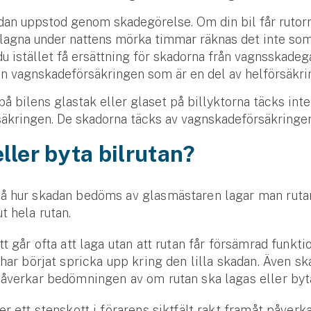
an uppstod genom skadegörelse. Om din bil får rutor
lagna under nattens mörka timmar räknas det inte som
u istället få ersättning för skadorna från vagnsskadeg
rån vagnskadeförsäkringen som är en del av helförsäkri
å bilens glastak eller glaset på billyktorna täcks inte
säkringen. De skadorna täcks av vagnskadeförsäkringe
ller byta bilrutan?
å hur skadan bedöms av glasmästaren lagar man rutan
t hela rutan.
tt går ofta att laga utan att rutan får försämrad funkti
 har börjat spricka upp kring den lilla skadan. Även s
åverkar bedömningen av om rutan ska lagas eller byt
Se alla försäkringar
er ett stenskott i förarens siktfält rakt framåt påverk