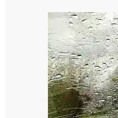
Släpvagnsförsäkring
Husvagnsförsäkring
Motorcykel
Mc-försäkring
Märkesförsäkringar
Båt
Båtförsäkring
Märkesförsäkringar
Vattenskoterförsäkring
Sportfiskarna