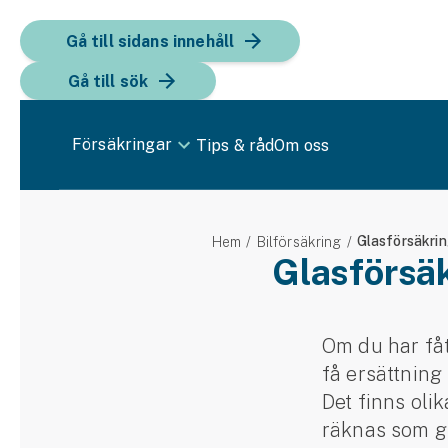
Gå till sidans innehåll
Gå till sök
Försäkringar
Tips & råd
Om oss
Bil
Glasförsäkri
Hem
Bilförsäkring
Bilförsäkring
Glasförsäk
Bilförsäkring för företag
Fordon
Om du har fåt
få ersättning
Snöskoterförsäkring
Det finns olik
ATV-försäkring
räknas som gla