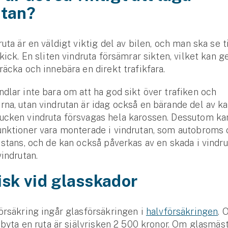
utan?
uta är en väldigt viktig del av bilen, och man ska se ti
skick. En sliten vindruta försämrar sikten, vilket kan g
räcka och innebära en direkt trafikfara.
dlar inte bara om att ha god sikt över trafiken och
na, utan vindrutan är idag också en bärande del av ka
ucken vindruta försvagas hela karossen. Dessutom kan
unktioner vara monterade i vindrutan, som autobroms
istans, och de kan också påverkas av en skada i vindru
vindrutan.
isk vid glasskador
örsäkring ingår glasförsäkringen i
halvförsäkringen
. 
t byta en ruta är självrisken 2 500 kronor. Om glasmäs