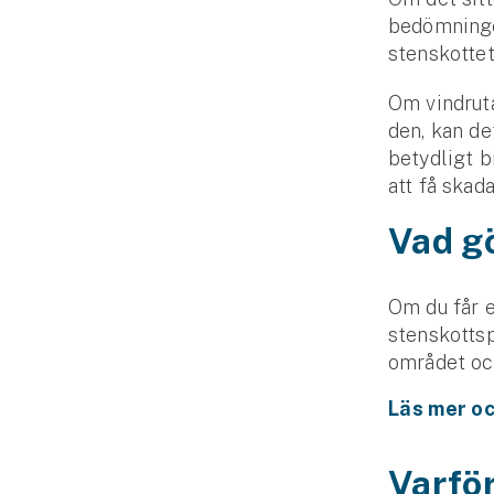
bedömningen
stenskottet
Om vindruta
den, kan det
betydligt bi
att få skad
Vad g
Om du får 
stenskottsp
området och
Läs mer oc
Varför