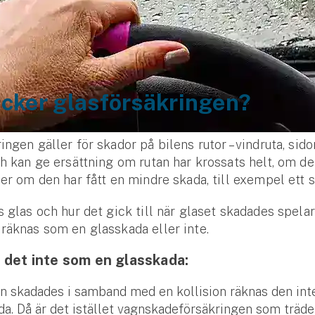
äcker glasförsäkringen?
ngen gäller för skador på bilens rutor – vindruta, sidor
ch kan ge ersättning om rutan har krossats helt, om de
ler om den har fått en mindre skada, till exempel ett s
s glas och hur det gick till när glaset skadades spelar
räknas som en glasskada eller inte.
 det inte som en glasskada:
n skadades i samband med en kollision räknas den in
a. Då är det istället vagnskadeförsäkringen som träder