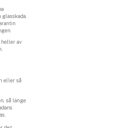
na
 glasskada.
arantin
ngen.
 heller av
n.
 eller så
on, så länge
kadans
as.
ar det