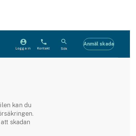
Anmäl skada
Logga in
Kontakt
Sök
bilen kan du
örsäkringen.
t att skadan