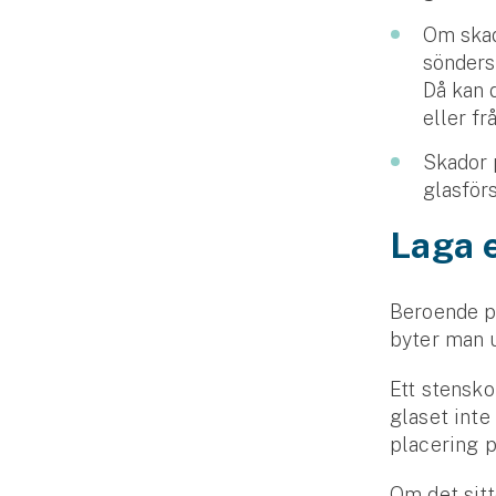
Fritidshusförsäkring
Om skad
Företag
sönders
Då kan d
Företagsförsäkring
eller f
Skador p
Bilförsäkring för företag
glasför
Släpvagnsförsäkring
Laga e
Drönarförsäkring
För förmedlare
Beroende p
byter man u
Gruppförsäkringar
Ett stensko
Kommunolycksfall
glaset inte
placering p
Försäkring via förmedlare
Om det sitt