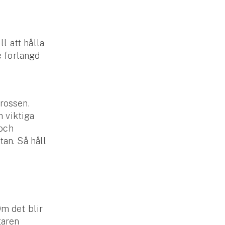
ll att hålla
e förlängd
rossen.
 viktiga
 och
tan. Så håll
Om det blir
taren