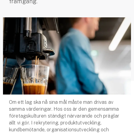
framgång.
Husvagnsförsäkring
Motorcykel
Mc-försäkring
Märkesförsäkringar
Båt
Båtförsäkring
Märkesförsäkringar
Vattenskoterförsäkring
Om ett lag ska nå sina mål måste man drivas av
samma värderingar. Hos oss är den gemensamma
Sportfiskarna
företagskulturen ständigt närvarande och präglar
allt vi gör. I rekrytering, produktutveckling,
Djur
kundbemötande, organisationsutveckling och