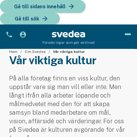
Gå till sidans innehåll
Gå till sök
Försäkringar som gör skillnad
Hem
Bil
Om Svedea
Vår viktiga kultur
Vår viktiga kultur
Bilförsäkring
På alla företag finns en viss kultur, den
Bilförsäkring för företag
uppstår vare sig man vill eller inte. Men
Fordon
långt ifrån alla arbetar löpande och
målmedvetet med den för att skapa
Snöskoterförsäkring
samsyn bland medarbetare om mål,
ATV-försäkring
vision, affärsidé och värderingar. För oss
på Svedea är kulturen avgörande för vår
Släpvagnsförsäkring