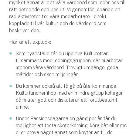
mycket annat är det våra värdeord som leder oss till
Hundförsäkring
rätt beteende och beslut. Vi genomför löpande en
rad aktiviteter för våra medarbetare – direkt
Jakthundsförsäkring
kopplade till vår kultur och de värdeord som
beskriver den.
Kattförsäkring
Här är ett axplock:
Djurförsäkring
Som nyanställd får du uppleva Kulturettan
Hem & hus
tillsammans med ledningsgruppen, där ni arbetar
igenom våra värdeord. Trevligt umgänge, goda
Hemförsäkring
måltider och skön miljö ingår.
Villaförsäkring
Du kommer också att få gå på återkommande
Kulturluncher ihop med en mindre grupp kollegor,
då ni äter gott och diskuterar ett förutbestämt
Bostadsrättsförsäkring
ämne.
Hyresrättsförsäkring
Under Passionsdagarna en gång per år får du
möjlighet att testa skoterkörning, köra båt eller mc
Fritidshusförsäkring
eller prova något annat som knyter an till de