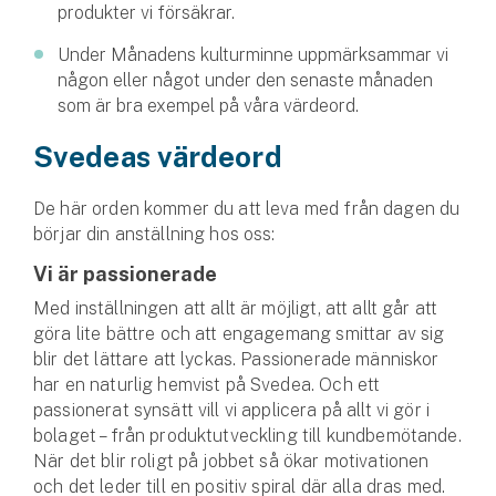
Företag
produkter vi försäkrar.
Under Månadens kulturminne uppmärksammar vi
Företagsförsäkring
någon eller något under den senaste månaden
som är bra exempel på våra värdeord.
Bilförsäkring för företag
Svedeas värdeord
Släpvagnsförsäkring
De här orden kommer du att leva med från dagen du
Drönarförsäkring
börjar din anställning hos oss:
För förmedlare
Vi är passionerade
Gruppförsäkringar
Med inställningen att allt är möjligt, att allt går att
göra lite bättre och att engagemang smittar av sig
blir det lättare att lyckas. Passionerade människor
Kommunolycksfall
har en naturlig hemvist på Svedea. Och ett
passionerat synsätt vill vi applicera på allt vi gör i
Försäkring via förmedlare
bolaget – från produktutveckling till kundbemötande.
Se alla försäkringar
När det blir roligt på jobbet så ökar motivationen
och det leder till en positiv spiral där alla dras med.