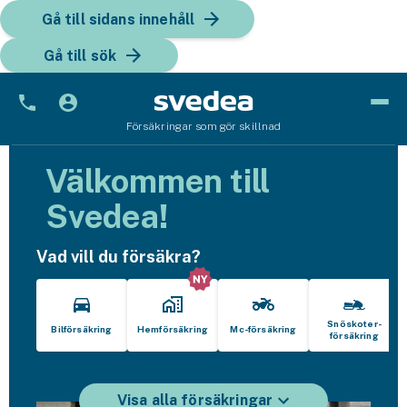
Gå till sidans innehåll
Gå till sök
Försäkringar som gör skillnad
Bil
Välkommen till
Bilförsäkring
Svedea!
Bilförsäkring för företag
Vad vill du försäkra?
Fordon
Snöskoterförsäkring
Snöskoter­
Bilförsäkring
Hemförsäkring
Mc-försäkring
försäkring
ATV-försäkring
Släpvagnsförsäkring
Visa alla försäkringar