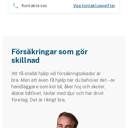
Hundförsäkring
Kontakta oss
Visa kontaktuppgifter
Jakthundsförsäkring
Kattförsäkring
Djurförsäkring
Försäkringar som gör
Hem & hus
skillnad
Hemförsäkring
Att få snabb hjälp vid försäkringsskador är
bra. Men att även få hjälp när du behöver det – av
Villaförsäkring
handläggare som kör bil, åker hoj och skoter,
älskar båtlivet, tävlar med djur och har drivit
Bostadsrättsförsäkring
företag. Det är riktigt bra.
Hyresrättsförsäkring
Fritidshusförsäkring