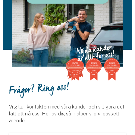
Husvagnsförsäkring
Motorcykel
Mc-försäkring
Märkesförsäkringar
Båt
Båtförsäkring
Frågor? Ring oss!
Märkesförsäkringar
Vattenskoterförsäkring
Vi gillar kontakten med våra kunder och vill göra det
lätt att nå oss. Hör av dig så hjälper vi dig, oavsett
Sportfiskarna
ärende.
Djur