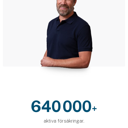
Företag
Företagsförsäkring
Bilförsäkring för företag
Släpvagnsförsäkring
Drönarförsäkring
För förmedlare
Gruppförsäkringar
Kommunolycksfall
640 000
+
Försäkring via förmedlare
Se alla försäkringar
aktiva försäkringar.