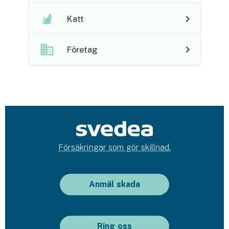
Hundförsäkring
Katt
Jakthundsförsäkring
Företag
Kattförsäkring
Djurförsäkring
Hem & hus
Hemförsäkring
Villaförsäkring
Försäkringar som gör skillnad.
Bostadsrättsförsäkring
Anmäl skada
Hyresrättsförsäkring
Fritidshusförsäkring
Ring oss