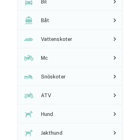
Bil
Husvagnsförsäkring
Båt
Motorcykel
Mc-försäkring
Vattenskoter
Märkesförsäkringar
Mc
Båt
Båtförsäkring
Snöskoter
Märkesförsäkringar
ATV
Vattenskoterförsäkring
Hund
Sportfiskarna
Djur
Jakthund