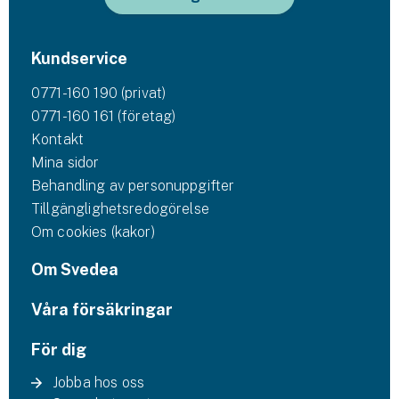
Företag
Företagsförsäkring
Kundservice
Bilförsäkring för företag
0771-160 190 (privat)
0771-160 161 (företag)
Släpvagnsförsäkring
Kontakt
Mina sidor
Drönarförsäkring
Behandling av personuppgifter
För förmedlare
Tillgänglighetsredogörelse
Om cookies (kakor)
Gruppförsäkringar
Om Svedea
Kommunolycksfall
Våra försäkringar
Försäkring via förmedlare
För dig
Se alla försäkringar
Jobba hos oss