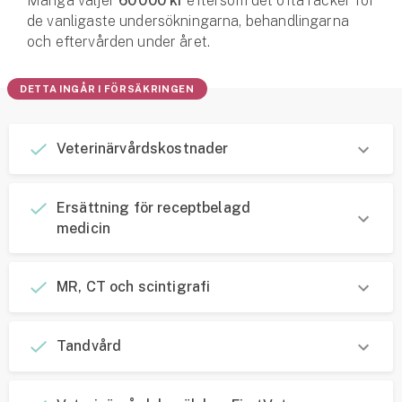
Många väljer
60 000 kr
eftersom det ofta räcker för
de vanligaste undersökningarna, behandlingarna
och eftervården under året.
DETTA INGÅR I FÖRSÄKRINGEN
Veterinär­vårds­kostnader
Ersättning för receptbelagd
medicin
MR, CT och scintigrafi
Tandvård