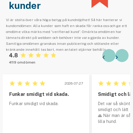
kunder
Vi är stolta över våra höga betyg på kundnöjdhet! Så här hanterar vi
kundomdömen: Alla kunder som haft en skada får ranka oss och ge ett
omdöme vilka märks med ”verifierad kund”. Omärkta omdömen har
lämnats direkt på webben och behöver inte vara gjorda av kunder.
Samtliga omdömen granskas innan publicering och stötande eller
kränkande innehåll tas bort, men antalet stjärnor behålls.
4.8
4119 omdömen
2026-07-27
Funkar smidigt vid skada.
Smidigt och lä
Funkar smidigt vid skada.
Det var så skönt a
smidigt och lätt 
🙏 När man är så 
lilla hund.