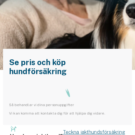
Husvagnsförsäkring
Motorcykel
Mc-försäkring
Märkesförsäkringar
Båt
Se pris och köp
hundförsäkring
Båtförsäkring
Märkesförsäkringar
Vattenskoterförsäkring
Så behandlar vi dina personuppgifter
Vi kan komma att kontakta dig för att hjälpa dig vidare.
Sportfiskarna
Djur
Teckna jakthundsförsäkring