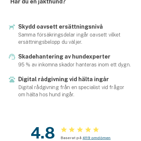
Har du en jakthund?
Hundförsäkring
Jakthundsförsäkring
Skydd oavsett ersättningsnivå
Kattförsäkring
Samma försäkringsdelar ingår oavsett vilket
ersättningsbelopp du väljer.
Djurförsäkring
Skadehantering av hundexperter
Hem & hus
95 % av inkomna skador hanteras inom ett dygn.
Hemförsäkring
Digital rådgivning vid hälta ingår
Digital rådgivning från en specialist vid frågor
Villaförsäkring
om hälta hos hund ingår.
Bostadsrättsförsäkring
Hyresrättsförsäkring
4.8
Fritidshusförsäkring
Baserat på
4119 omdömen