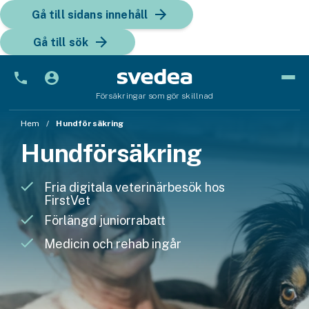
Gå till sidans innehåll
Gå till sök
Försäkringar som gör skillnad
Bil
Hem
Hundförsäkring
Hundförsäkring
Bilförsäkring
Bilförsäkring för företag
Fria digitala veterinärbesök hos
FirstVet
Fordon
Förlängd juniorrabatt
Snöskoterförsäkring
Medicin och rehab ingår
ATV-försäkring
Släpvagnsförsäkring