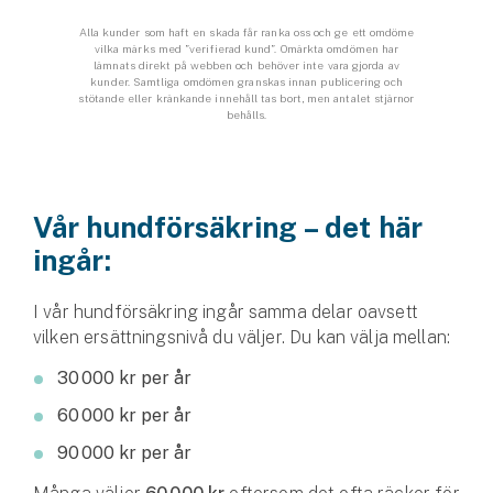
Företag
Alla kunder som haft en skada får ranka oss och ge ett omdöme
vilka märks med ”verifierad kund”. Omärkta omdömen har
Företagsförsäkring
lämnats direkt på webben och behöver inte vara gjorda av
kunder. Samtliga omdömen granskas innan publicering och
stötande eller kränkande innehåll tas bort, men antalet stjärnor
Bilförsäkring för företag
behålls.
Släpvagnsförsäkring
Vår hundförsäkring – det här
Drönarförsäkring
För förmedlare
ingår:
Gruppförsäkringar
I vår hundförsäkring ingår samma delar oavsett
vilken ersättningsnivå du väljer. Du kan välja mellan:
Kommunolycksfall
30 000 kr per år
Försäkring via förmedlare
60 000 kr per år
Se alla försäkringar
90 000 kr per år