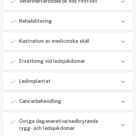
Veterinärvårdsbesök hos FirstVet
Rehabilitering
Kastration av medicinska skäl
Ersättning vid ledsjukdomar
Ledimplantat
Cancerbehandling
Övriga degenerativa/ned­brytande
rygg- och led­sjukdomar