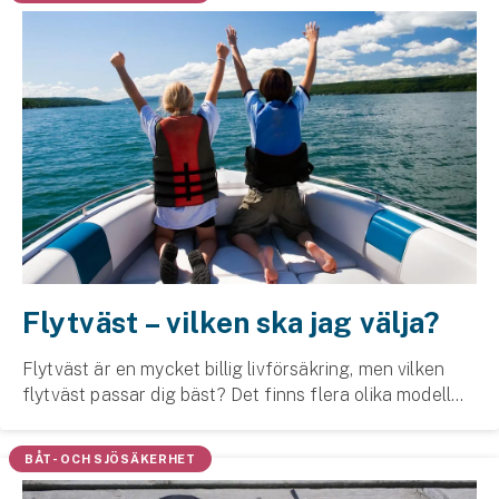
Flytväst – vilken ska jag välja?
Flytväst är en mycket billig livförsäkring, men vilken
flytväst passar dig bäst? Det finns flera olika modeller
att välja på och därför tipsar vi om skillnaderna du bör
tänka på när du väljer.
BÅT- OCH SJÖSÄKERHET