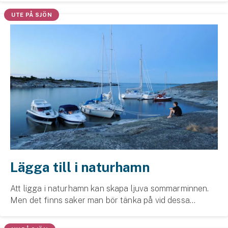
Företag
UTE PÅ SJÖN
Företagsförsäkring
Bilförsäkring för företag
Släpvagnsförsäkring
Drönarförsäkring
För förmedlare
Gruppförsäkringar
Lägga till i naturhamn
Kommunolycksfall
Att ligga i naturhamn kan skapa ljuva sommarminnen.
Försäkring via förmedlare
Men det finns saker man bör tänka på vid dessa
Se alla försäkringar
tillfällen och därför har vi samlat de bästa tipsen.