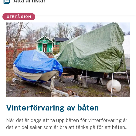
Alla artiklar
Hundförsäkring
UTE PÅ SJÖN
Jakthundsförsäkring
Kattförsäkring
Djurförsäkring
Hem & hus
Hemförsäkring
Villaförsäkring
Bostadsrättsförsäkring
Vinterförvaring av båten
Hyresrättsförsäkring
När det är dags att ta upp båten för vinterförvaring är
det en del saker som är bra att tänka på för att båten
Fritidshusförsäkring
ska vara i toppskick på våren. Här är våra bästa tips.