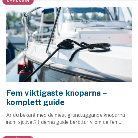
NY PÅ SJÖN
Fem viktigaste knoparna –
komplett guide
Är du bekant med de mest grundläggande knoparna
inom sjölivet? I denna guide berättar vi om de fem
viktigaste knoparna du bör kunna inom båtlivet och hur
du går tillväga, steg för steg.