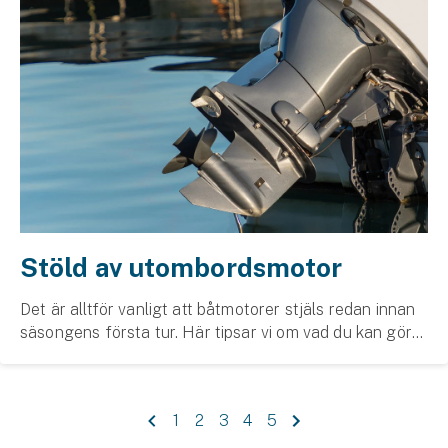
Stöld av utombordsmotor
Det är alltför vanligt att båtmotorer stjäls redan innan
säsongens första tur. Här tipsar vi om vad du kan göra
för att hålla tjuven på avstånd.
1
2
3
4
5