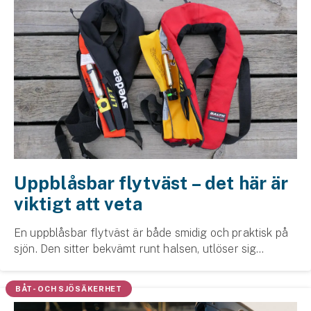
Uppblåsbar flytväst – det här är
viktigt att veta
En uppblåsbar flytväst är både smidig och praktisk på
sjön. Den sitter bekvämt runt halsen, utlöser sig
automatiskt vid kontakt med vatten och stabiliserar din
nacke och ditt huvud. Men hur fungerar ...
BÅT- OCH SJÖSÄKERHET