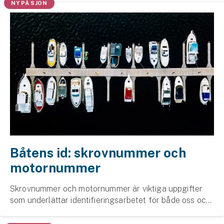
NY PÅ SJÖN
Båtens id: skrovnummer och
motornummer
Skrovnummer och motornummer är viktiga uppgifter
som underlättar identifieringsarbetet för både oss och
Polisen vid skada. I värsta fall kan det bli svårt för
ägaren att göra anspråk på sin egen båt o...