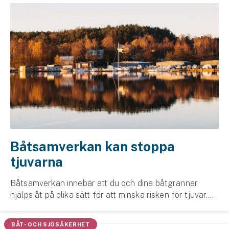
Båtsamverkan kan stoppa
tjuvarna
Båtsamverkan innebär att du och dina båtgrannar
hjälps åt på olika sätt för att minska risken för tjuvar.
Här har vi samlat tips kring hur du kan engagera dina
båtgrannar och starta en egen, lokal gru...
BÅT- OCH SJÖSÄKERHET