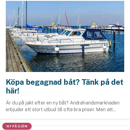
Köpa begagnad båt? Tänk på det
här!
Är du på jakt efter en ny båt? Andrahandsmarknaden
erbjuder ett stort utbud till ofta bra priser. Men att
köpa begagnat kan vara svårt om man inte vet vad
man ska titta och tänka på inför köpet. Så hä...
NY PÅ SJÖN