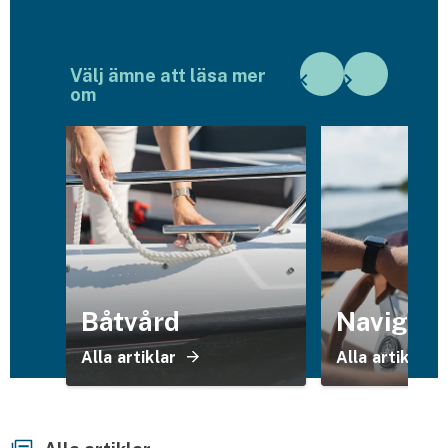
Husvagnsförsäkring
Motorcykel
Välj ämne att läsa mer
om
Mc-försäkring
Märkesförsäkringar
Båt
Båtförsäkring
Märkesförsäkringar
Båtvård
Navigeri
Vattenskoterförsäkring
Alla artiklar
Alla artiklar
Sportfiskarna
Djur