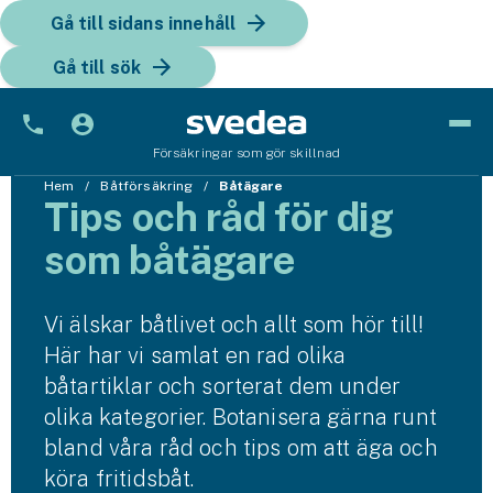
Gå till sidans innehåll
Gå till sök
Försäkringar som gör skillnad
Bil
Hem
Båtförsäkring
Båtägare
Tips och råd för dig
Bilförsäkring
som båtägare
Bilförsäkring för företag
Vi älskar båtlivet och allt som hör till!
Fordon
Här har vi samlat en rad olika
Snöskoterförsäkring
båtartiklar och sorterat dem under
olika kategorier. Botanisera gärna runt
ATV-försäkring
bland våra råd och tips om att äga och
köra fritidsbåt.
Släpvagnsförsäkring