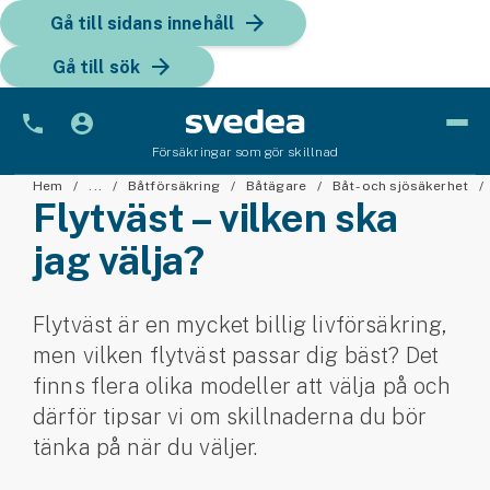
Gå till sidans innehåll
Gå till sök
Försäkringar som gör skillnad
Bil
Hem
...
Båtförsäkring
Båtägare
Båt- och sjösäkerhet
Flytväst – vilken ska
Bilförsäkring
jag välja?
Bilförsäkring för företag
Flytväst är en mycket billig livförsäkring,
Fordon
men vilken flytväst passar dig bäst? Det
Snöskoterförsäkring
finns flera olika modeller att välja på och
därför tipsar vi om skillnaderna du bör
ATV-försäkring
tänka på när du väljer.
Släpvagnsförsäkring