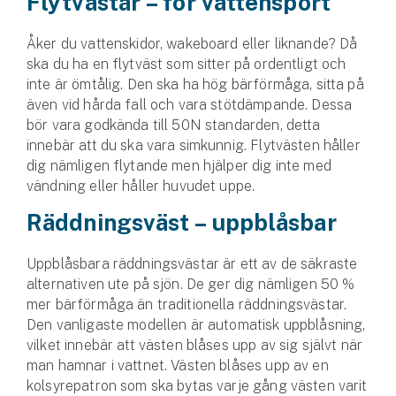
Flytvästar – för vattensport
Företag
Åker du vattenskidor, wakeboard eller liknande? Då
Företagsförsäkring
ska du ha en flytväst som sitter på ordentligt och
inte är ömtålig. Den ska ha hög bärförmåga, sitta på
Bilförsäkring för företag
även vid hårda fall och vara stötdämpande. Dessa
bör vara godkända till 50N standarden, detta
Släpvagnsförsäkring
innebär att du ska vara simkunnig. Flytvästen håller
dig nämligen flytande men hjälper dig inte med
Drönarförsäkring
vändning eller håller huvudet uppe.
För förmedlare
Räddningsväst – uppblåsbar
Gruppförsäkringar
Uppblåsbara räddningsvästar är ett av de säkraste
alternativen ute på sjön. De ger dig nämligen 50 %
Kommunolycksfall
mer bärförmåga än traditionella räddningsvästar.
Den vanligaste modellen är automatisk uppblåsning,
Försäkring via förmedlare
vilket innebär att västen blåses upp av sig självt när
Se alla försäkringar
man hamnar i vattnet. Västen blåses upp av en
kolsyrepatron som ska bytas varje gång västen varit