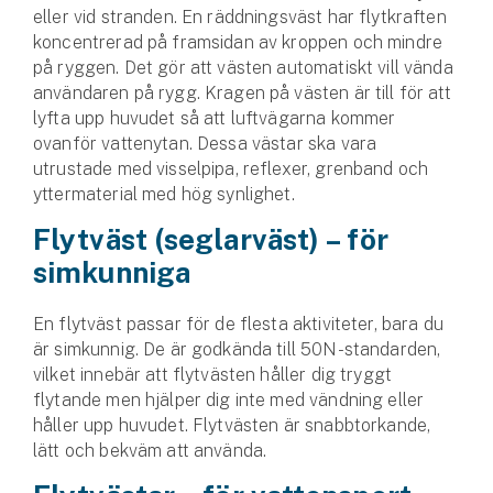
Hundförsäkring
eller vid stranden. En räddningsväst har flytkraften
koncentrerad på framsidan av kroppen och mindre
Jakthundsförsäkring
på ryggen. Det gör att västen automatiskt vill vända
användaren på rygg. Kragen på västen är till för att
lyfta upp huvudet så att luftvägarna kommer
Kattförsäkring
ovanför vattenytan. Dessa västar ska vara
utrustade med visselpipa, reflexer, grenband och
Djurförsäkring
yttermaterial med hög synlighet.
Hem & hus
Flytväst (seglarväst) – för
Hemförsäkring
simkunniga
Villaförsäkring
En flytväst passar för de flesta aktiviteter, bara du
är simkunnig. De är godkända till 50N-standarden,
Bostadsrättsförsäkring
vilket innebär att flytvästen håller dig tryggt
flytande men hjälper dig inte med vändning eller
Hyresrättsförsäkring
håller upp huvudet. Flytvästen är snabbtorkande,
lätt och bekväm att använda.
Fritidshusförsäkring