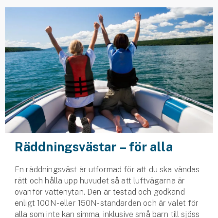
Husvagnsförsäkring
Motorcykel
Mc-försäkring
Märkesförsäkringar
Båt
Båtförsäkring
Märkesförsäkringar
Räddningsvästar – för alla
Vattenskoterförsäkring
En räddningsväst är utformad för att du ska vändas
rätt och hålla upp huvudet så att luftvägarna är
Sportfiskarna
ovanför vattenytan. Den är testad och godkänd
Djur
enligt 100N- eller 150N-standarden och är valet för
alla som inte kan simma, inklusive små barn till sjöss