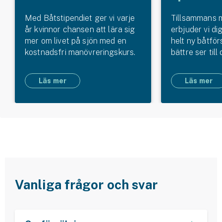
Med Båtstipendiet ger vi varje
Tillsammans 
år kvinnor chansen att lära sig
erbjuder vi di
mer om livet på sjön med en
helt ny båtfö
kostnadsfri manövreringskurs.
bättre ser till
Läs mer
Läs mer
Vanliga frågor och svar