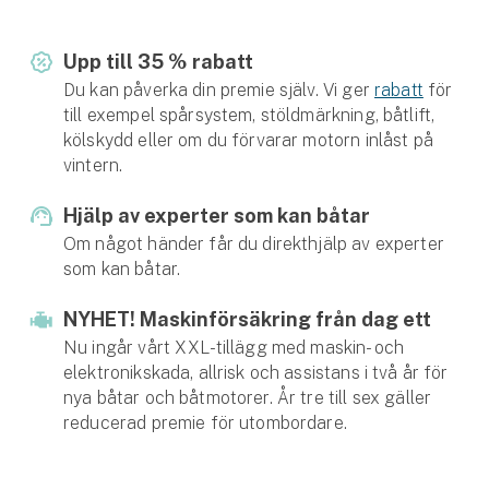
Hundförsäkring
Upp till 35 % rabatt
Jakthundsförsäkring
Du kan påverka din premie själv. Vi ger
rabatt
för
till exempel spårsystem, stöldmärkning, båtlift,
Kattförsäkring
kölskydd eller om du förvarar motorn inlåst på
vintern.
Djurförsäkring
Hem & hus
Hjälp av experter som kan båtar
Om något händer får du direkthjälp av experter
Hemförsäkring
som kan båtar.
Villaförsäkring
NYHET! Maskinförsäkring från dag ett
Nu ingår vårt XXL-tillägg med maskin- och
Bostadsrättsförsäkring
elektronikskada, allrisk och assistans i två år för
nya båtar och båtmotorer. År tre till sex gäller
Hyresrättsförsäkring
reducerad premie för utombordare.
Fritidshusförsäkring