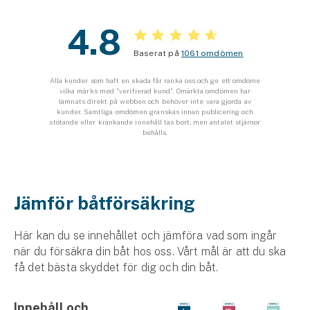
Företag
4.8
Företagsförsäkring
Baserat på
1061 omdömen
Bilförsäkring för företag
Alla kunder som haft en skada får ranka oss och ge ett omdöme
vilka märks med ”verifierad kund”. Omärkta omdömen har
lämnats direkt på webben och behöver inte vara gjorda av
Släpvagnsförsäkring
kunder. Samtliga omdömen granskas innan publicering och
stötande eller kränkande innehåll tas bort, men antalet stjärnor
behålls.
Drönarförsäkring
För förmedlare
Gruppförsäkringar
Jämför båtförsäkring
Kommunolycksfall
Här kan du se innehållet och jämföra vad som ingår
när du försäkra din båt hos oss. Vårt mål är att du ska
Försäkring via förmedlare
få det bästa skyddet för dig och din båt.
Se alla försäkringar
Innehåll och