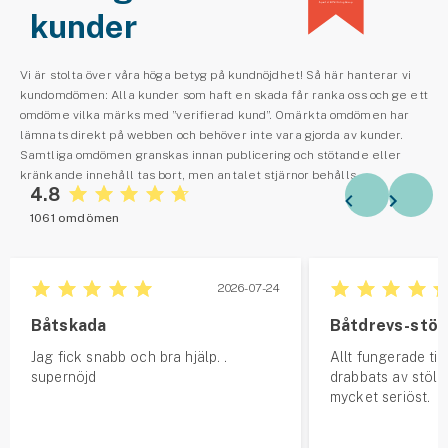
kunder
Vi är stolta över våra höga betyg på kundnöjdhet! Så här hanterar vi
kundomdömen: Alla kunder som haft en skada får ranka oss och ge ett
omdöme vilka märks med ”verifierad kund”. Omärkta omdömen har
lämnats direkt på webben och behöver inte vara gjorda av kunder.
Samtliga omdömen granskas innan publicering och stötande eller
kränkande innehåll tas bort, men antalet stjärnor behålls.
4.8
1061 omdömen
2026-07-24
Båtskada
Båtdrevs-stöl
Jag fick snabb och bra hjälp. .
Allt fungerade till
supernöjd
drabbats av stöld
mycket seriöst.