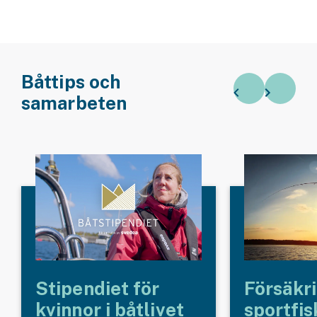
Båttips och
samarbeten
Stipendiet för
Försäkri
kvinnor i båtlivet
sportfis