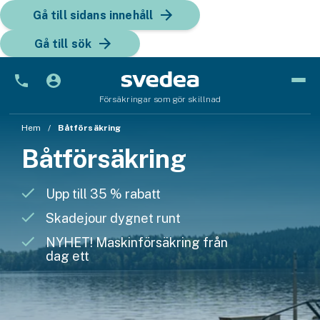
Gå till sidans innehåll
Gå till sök
Försäkringar som gör skillnad
Bil
Hem
Båtförsäkring
Båtförsäkring
Bilförsäkring
Bilförsäkring för företag
Upp till 35 % rabatt
Fordon
Skadejour dygnet runt
NYHET! Maskinförsäkring från
Snöskoterförsäkring
dag ett
ATV-försäkring
Släpvagnsförsäkring