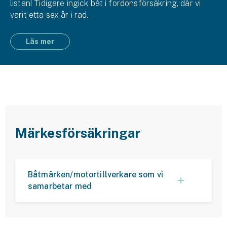
listan! Tidigare ingick båt i fordons­försäkring, där vi
varit etta sex år i rad.
Läs mer
Märkesförsäkringar
Båtmärken/motortillverkare som vi
samarbetar med