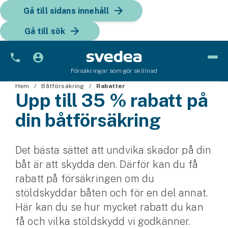
Gå till sidans innehåll
Gå till sök
Försäkringar som gör skillnad
Hem
Bil
Båtförsäkring
Rabatter
Upp till 35 % rabatt på
Bilförsäkring
din båtförsäkring
Bilförsäkring för företag
Det bästa sättet att undvika skador på din
Fordon
båt är att skydda den. Därför kan du få
Snöskoterförsäkring
rabatt på försäkringen om du
stöldskyddar båten och för en del annat.
ATV-försäkring
Här kan du se hur mycket rabatt du kan
få och vilka stöldskydd vi godkänner.
Släpvagnsförsäkring