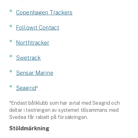
Företag
Copenhagen Trackers
Företagsförsäkring
Followit Contact
Bilförsäkring för företag
Northtracker
Släpvagnsförsäkring
Swetrack
Drönarförsäkring
För förmedlare
Sensar Marine
Gruppförsäkringar
Seagrid
*
Kommunolycksfall
*Endast båtklubb som har avtal med Seagrid och
deltar i testningen av systemet tillsammans med
Försäkring via förmedlare
Svedea får rabatt på försäkringen.
Se alla försäkringar
Stöldmärkning