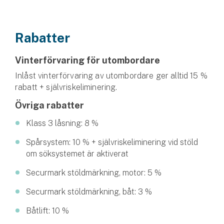
Husvagnsförsäkring
Motorcykel
Rabatter
Mc-försäkring
Vinterförvaring för utombordare
Inlåst vinterförvaring av utombordare ger alltid 15 %
Märkesförsäkringar
rabatt + självriskeliminering.
Båt
Övriga rabatter
Båtförsäkring
Klass 3 låsning: 8 %
Spårsystem: 10 % + självriskeliminering vid stöld
Märkesförsäkringar
om söksystemet är aktiverat
Vattenskoterförsäkring
Securmark stöldmärkning, motor: 5 %
Securmark stöldmärkning, båt: 3 %
Sportfiskarna
Djur
Båtlift: 10 %