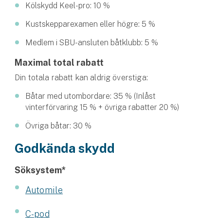
Hundförsäkring
Kölskydd Keel-pro: 10 %
Kustskepparexamen eller högre: 5 %
Jakthundsförsäkring
Medlem i SBU-ansluten båtklubb: 5 %
Kattförsäkring
Maximal total rabatt
Djurförsäkring
Din totala rabatt kan aldrig överstiga:
Hem & hus
Båtar med utombordare: 35 % (Inlåst
vinterförvaring 15 % + övriga rabatter 20 %)
Hemförsäkring
Övriga båtar: 30 %
Villaförsäkring
Godkända skydd
Bostadsrättsförsäkring
Söksystem*
Hyresrättsförsäkring
Automile
Fritidshusförsäkring
C-pod