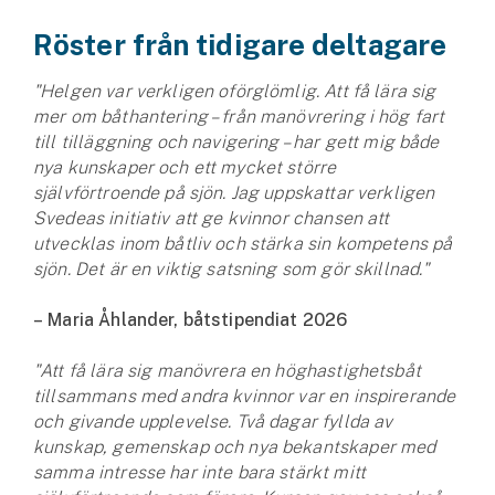
Företag
Röster från tidigare deltagare
Företagsförsäkring
"Helgen var verkligen oförglömlig. Att få lära sig
Bilförsäkring för företag
mer om båthantering – från manövrering i hög fart
till tilläggning och navigering – har gett mig både
nya kunskaper och ett mycket större
Släpvagnsförsäkring
självförtroende på sjön. Jag uppskattar verkligen
Svedeas initiativ att ge kvinnor chansen att
Drönarförsäkring
utvecklas inom båtliv och stärka sin kompetens på
För förmedlare
sjön. Det är en viktig satsning som gör skillnad."
Gruppförsäkringar
– Maria Åhlander, båtstipendiat 2026
Kommunolycksfall
"Att få lära sig manövrera en höghastighetsbåt
tillsammans med andra kvinnor var en inspirerande
Försäkring via förmedlare
och givande upplevelse. Två dagar fyllda av
Se alla försäkringar
kunskap, gemenskap och nya bekantskaper med
samma intresse har inte bara stärkt mitt