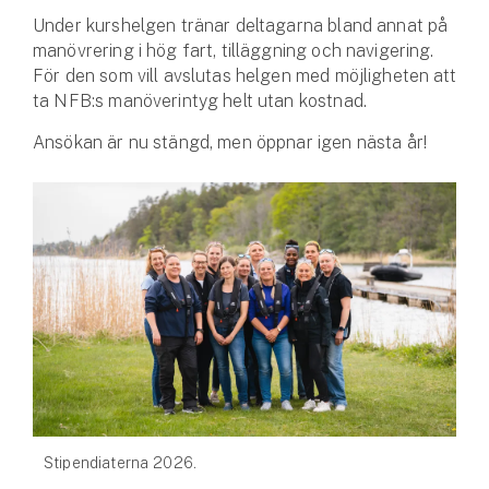
Hundförsäkring
Under kurshelgen tränar deltagarna bland annat på
manövrering i hög fart, tilläggning och navigering.
Jakthundsförsäkring
För den som vill avslutas helgen med möjligheten att
ta NFB:s manöverintyg helt utan kostnad.
Kattförsäkring
Ansökan är nu stängd, men öppnar igen nästa år!
Djurförsäkring
Hem & hus
Hemförsäkring
Villaförsäkring
Bostadsrättsförsäkring
Hyresrättsförsäkring
Stipendiaterna 2026.
Fritidshusförsäkring