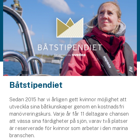
Husvagnsförsäkring
Motorcykel
Mc-försäkring
Märkesförsäkringar
Båt
Båtförsäkring
Båtstipendiet
Märkesförsäkringar
Sedan 2015 har vi årligen gett kvinnor möjlighet att
Vattenskoterförsäkring
utveckla sina båtkunskaper genom en kostnadsfri
manövreringskurs. Varje år får 11 deltagare chansen
Sportfiskarna
att vässa sina färdigheter på sjön, varav två platser
är reserverade för kvinnor som arbetar i den marina
Djur
branschen.