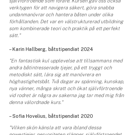
självförtroende som förare. Kursen gav oss också
verktygen för att navigera säkert, göra snabba
undanmanövrar och hantera båten under olika
förhållanden. Det var en välstrukturerad utbildning
som kombinerade teori och praktik på ett perfekt
sätt."
– Karin Hallberg, båtstipendiat 2024
"En fantastisk kul upplevelse att tillsammans med
andra båtintresserade tjejer, på ett tryggt och
metodiskt sätt, lära sig att manövrera en
höghastighetsbåt. Två dagar av spänning, kunskap,
nya vänner, många skratt och ökat självförtroende
vid rodret är några av sakerna jag tar med mig från
denna välordnade kurs."
– Sofia Hovelius, båtstipendiat 2020
"Vilken skön känsla att vara ibland dessa
powertjejer, nervositeten släpper, självförtroendet