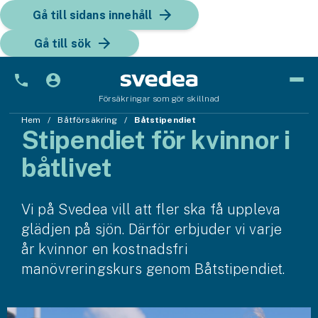
Gå till sidans innehåll
Gå till sök
Försäkringar som gör skillnad
Hem
Bil
Båtförsäkring
Båtstipendiet
Stipendiet för kvinnor i
Bilförsäkring
båtlivet
Bilförsäkring för företag
Vi på Svedea vill att fler ska få uppleva
Fordon
glädjen på sjön. Därför erbjuder vi varje
Snöskoterförsäkring
år kvinnor en kostnadsfri
manövreringskurs genom Båtstipendiet.
ATV-försäkring
Släpvagnsförsäkring