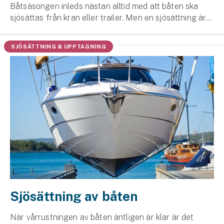
Företag
Båtsäsongen inleds nästan alltid med att båten ska
sjösättas från kran eller trailer. Men en sjösättning är
Företagsförsäkring
tyvärr sällan riskfri. Därför har vår garvade sjöveteran
Henke tagit fram ett antal smarta t...
SJÖSÄTTNING & UPPTAGNING
Bilförsäkring för företag
Släpvagnsförsäkring
Drönarförsäkring
För förmedlare
Gruppförsäkringar
Kommunolycksfall
Försäkring via förmedlare
Sjösättning av båten
Se alla försäkringar
När vårrustningen av båten äntligen är klar är det