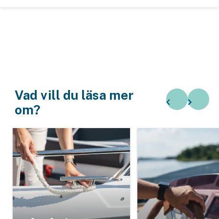
äger eller hyr en båttrailer. Här har vi tagit upp vad som
är bra att tänka på för en stabil oc...
Vad vill du läsa mer
om?