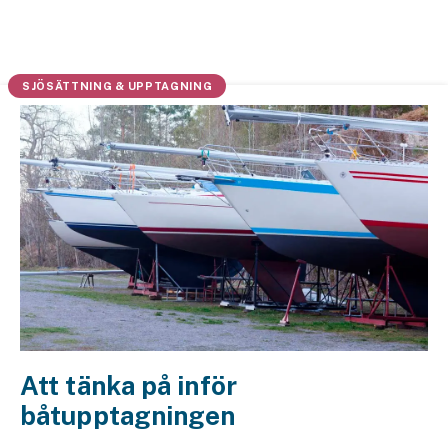
Husvagnsförsäkring
Motorcykel
SJÖSÄTTNING & UPPTAGNING
Mc-försäkring
Märkesförsäkringar
Båt
Båtförsäkring
Märkesförsäkringar
Vattenskoterförsäkring
Att tänka på inför
Sportfiskarna
båtupptagningen
Djur