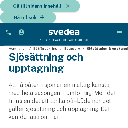
Gå till sidans innehåll
Gå till sök
Försäkringar som gör skillnad
Bil
Hem
...
Båtförsäkring
Båtägare
Sjösättning & upptagn
Sjösättning och
Bilförsäkring
upptagning
Bilförsäkring för företag
Att få båten i sjön är en mäktig känsla,
Fordon
med hela säsongen framför sig. Men det
Snöskoterförsäkring
finns en del att tänka på – både när det
gäller sjösättning och upptagning. Det
ATV-försäkring
kan du läsa om här.
Släpvagnsförsäkring