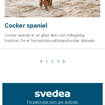
Cocker spaniel
Cocker spaniel är en glad, aktiv och mångsidig
hundras. De är fantastiska sällskaps­hundar, älskade
för sin vänliga personlighet och lojalitet.
1
2
3
Försäkringar som gör skillnad.