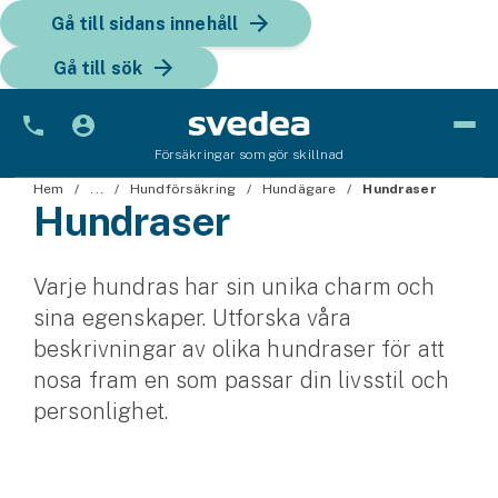
Gå till sidans innehåll
Gå till sök
Försäkringar som gör skillnad
Bil
Hem
...
Hundförsäkring
Hundägare
Hundraser
Hundraser
Bilförsäkring
Varje hundras har sin unika charm och
Bilförsäkring för företag
sina egenskaper. Utforska våra
Fordon
beskrivningar av olika hundraser för att
nosa fram en som passar din livsstil och
Snöskoterförsäkring
personlighet.
ATV-försäkring
Släpvagnsförsäkring