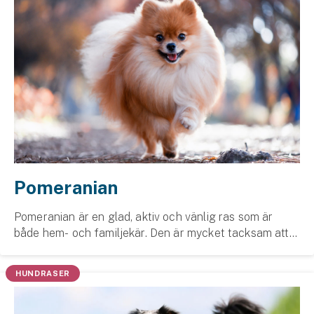
Pomeranian
Pomeranian är en glad, aktiv och vänlig ras som är
både hem- och familjekär. Den är mycket tacksam att
välja om man vill ha en livlig och trogen livskamrat. Det
är en sällskaps­hund med mycket energi ...
HUNDRASER