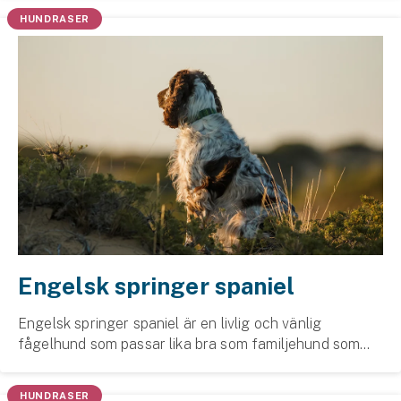
lojal och tillgiven familjehund som trivs med sin ...
Hundförsäkring
HUNDRASER
Jakthundsförsäkring
Kattförsäkring
Djurförsäkring
Hem & hus
Hemförsäkring
Villaförsäkring
Engelsk springer spaniel
Bostadsrättsförsäkring
Engelsk springer spaniel är en livlig och vänlig
Hyresrättsförsäkring
fågelhund som passar lika bra som familjehund som
jakthund. Med sin lekfulla personlighet och intelligens
Fritidshusförsäkring
är den både lättlärd och arbetsvillig.
HUNDRASER