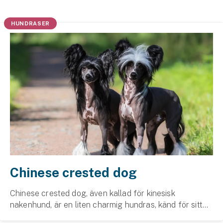
Husvagnsförsäkring
HUNDRASER
Motorcykel
Mc-försäkring
Märkesförsäkringar
Båt
Båtförsäkring
Märkesförsäkringar
Vattenskoterförsäkring
Chinese crested dog
Sportfiskarna
Chinese crested dog, även kallad för kinesisk
nakenhund, är en liten charmig hundras, känd för sitt
Djur
unika utseende och sociala temperament. Den är en