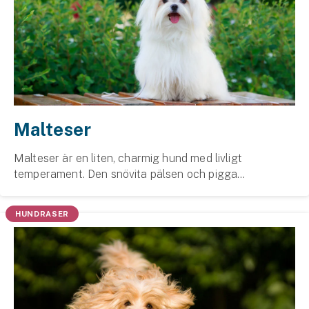
Malteser
Malteser är en liten, charmig hund med livligt
temperament. Den snövita pälsen och pigga
personligheten gör den populär, och tidig träning kan
hjälpa att minska eventuellt överdrivet skällande.
HUNDRASER