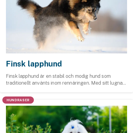
Finsk lapphund
Finsk lapphund är en stabil och modig hund som
traditionellt använts inom ren­näringen. Med sitt lugna
och trygga sätt har den blivit en omtyckt sällskaps-
och familjehund. Den har vall­hundens egensk...
HUNDRASER