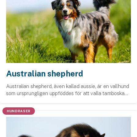
Australian shepherd
Australian shepherd, även kallad aussie, är en vallhund
som ursprungligen uppföddes för att valla tamboskap.
Den fungerar också utmärkt som familjehund. För att
må bra behöver den mycket träning samt ...
HUNDRASER