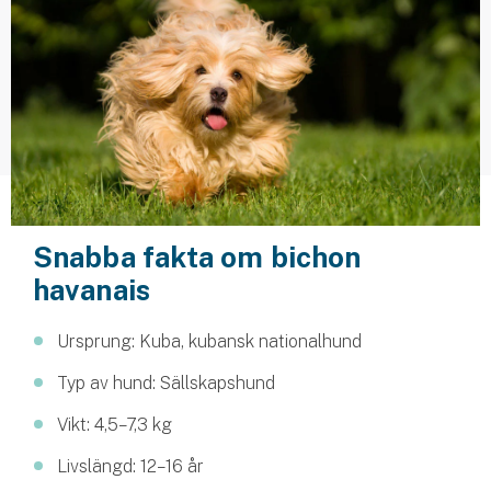
Husvagnsförsäkring
Motorcykel
Mc-försäkring
Märkesförsäkringar
Båt
Snabba fakta om bichon
Båtförsäkring
havanais
Märkesförsäkringar
Ursprung: Kuba, kubansk nationalhund
Vattenskoterförsäkring
Typ av hund: Sällskapshund
Sportfiskarna
Vikt: 4,5–7,3 kg
Djur
Livslängd: 12–16 år