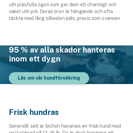
uttrycksfulla ögon som ger dem ett charmigt och
vaket uttryck. Deras öron är hängande och ofta
täckta med lång silkeslen päls, precis som svansen.
95 % av alla skador hanteras
inom ett dygn
Läs om vår hundförsäkring
Frisk hundras
Generellt sett är bichon havanais en frisk hund med
en livslängd på 12–16 år. De är dock benägna att