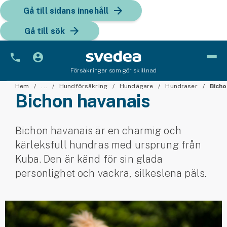
Gå till sidans innehåll
Gå till sök
Försäkringar som gör skillnad
Bil
Hem
...
Hundförsäkring
Hundägare
Hundraser
Bicho
Bichon havanais
Bilförsäkring
Bichon havanais är en charmig och
Bilförsäkring för företag
kärleksfull hundras med ursprung från
Fordon
Kuba. Den är känd för sin glada
personlighet och vackra, silkeslena päls.
Snöskoterförsäkring
ATV-försäkring
Släpvagnsförsäkring