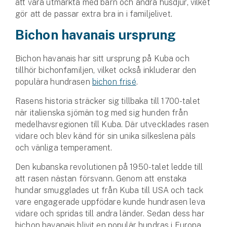
att vara utmärkta med barn och andra husdjur, vilket
Företag
gör att de passar extra bra in i familjelivet.
Företagsförsäkring
Bichon havanais ursprung
Bilförsäkring för företag
Bichon havanais har sitt ursprung på Kuba och
tillhör bichonfamiljen, vilket också inkluderar den
Släpvagnsförsäkring
populära hundrasen
bichon frisé
.
Rasens historia sträcker sig tillbaka till 1700-talet
Drönarförsäkring
när italienska sjömän tog med sig hunden från
För förmedlare
medelhavsregionen till Kuba. Där utvecklades rasen
vidare och blev känd för sin unika silkeslena päls
Gruppförsäkringar
och vänliga temperament.
Kommunolycksfall
Den kubanska revolutionen på 1950-talet ledde till
att rasen nästan försvann. Genom att enstaka
Försäkring via förmedlare
hundar smugglades ut från Kuba till USA och tack
Se alla försäkringar
vare engagerade uppfödare kunde hundrasen leva
vidare och spridas till andra länder. Sedan dess har
bichon havanais blivit en populär hundras i Europa