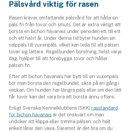
Pälsvård viktig för rasen
Rasen kräver omfattande pälsvård för att hålla sin
päls fri från tovor och smuts. Det är extra viktigt att
borsta en bichon havanais under perioden ett till ett
och ett halvt år. Under denna tid byter hunden sin
valppäls till vuxenpäls, vilket kan leda till att pälsen
tovar sig lättare. Regelbunden borstning, helst varje
dag, hjälper till att förebygga tovor och håller
pälsen fin.
Efter att bichon havanais har bytt till sin vuxenpäls
bör man borsta den regelbundet, sikta på en gång i
veckan. Om hunden har längre päls eller om den lätt
får tovor kan det vara bra att borsta ännu oftare.
Enligt Svenska Kennelklubbens (SKK)
rasstandard
för bichon havanais
är det önskvärt om man
undviker att klippa eller trimma pälsen, och helt
enkelt låter den växa. Däremot är det bra om du