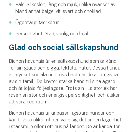
Hundförsäkring
Päls: Silkeslen, lång och mjuk, i olika nyanser av
bland annat beige, vit, svart och choklad.
Jakthundsförsäkring
Ögonfärg: Mörkbrun
Kattförsäkring
Personlighet: Glad, vänlig och lojal
Glad och social sällskaps­hund
Djurförsäkring
Hem & hus
Bichon havanais är en sällskapshund som är känd
för sin glada och pigga, lekfulla natur. Dessa hundar
Hemförsäkring
är mycket sociala och trivs bäst när de är omgivna
av sin familj. De knyter starka band till sina ägare
Villaförsäkring
och är lojala följeslagare. Trots sin lilla storlek har
rasen en stor och energisk personlighet, och älskar
Bostadsrättsförsäkring
att vara i centrum.
Hyresrättsförsäkring
Bichon havanais är anpassningsbara hundar och
kan trivas i olika miljöer, vare sig det är i en lägenhet
Fritidshusförsäkring
i stadsmiljö eller i ett hus på landet. De är kända för