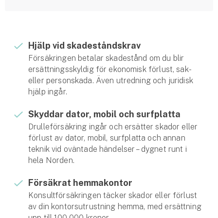
Hundförsäkring
Jakthundsförsäkring
Hjälp vid skadeståndskrav
Kattförsäkring
Försäkringen betalar skadestånd om du blir
ersättningsskyldig för ekonomisk förlust, sak-
Djurförsäkring
eller personskada. Även utredning och juridisk
Hem & hus
hjälp ingår.
Hemförsäkring
Skyddar dator, mobil och surfplatta
Drulleförsäkring ingår och ersätter skador eller
Villaförsäkring
förlust av dator, mobil, surfplatta och annan
teknik vid oväntade händelser – dygnet runt i
hela Norden.
Bostadsrättsförsäkring
Försäkrat hemmakontor
Hyresrättsförsäkring
Konsultförsäkringen täcker skador eller förlust
av din kontorsutrustning hemma, med ersättning
Fritidshusförsäkring
upp till 100 000 kronor.