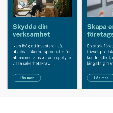
Skydda din
Skapa e
verksamhet
företag
Kom ihåg att investera i väl
En stark före
utvalda säkerhetsprodukter för
trivsel, produk
att minimera risker och uppfylla
kundnöjdhet, 
vissa säkerhetskrav.
långsiktig fr
Läs mer
Läs mer