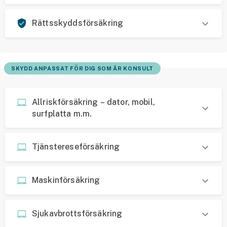
Rättsskyddsförsäkring
SKYDD ANPASSAT FÖR DIG SOM ÄR KONSULT
Allriskförsäkring – dator, mobil,
surfplatta m.m.
Tjänstereseförsäkring
Maskinförsäkring
Sjukavbrottsförsäkring