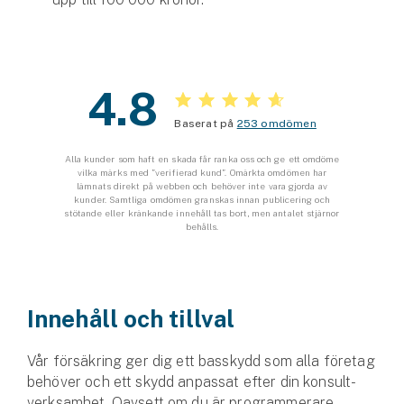
Företag
Företagsförsäkring
4.8
Bilförsäkring för företag
Baserat på
253 omdömen
Släpvagnsförsäkring
Alla kunder som haft en skada får ranka oss och ge ett omdöme
vilka märks med ”verifierad kund”. Omärkta omdömen har
Drönarförsäkring
lämnats direkt på webben och behöver inte vara gjorda av
kunder. Samtliga omdömen granskas innan publicering och
För förmedlare
stötande eller kränkande innehåll tas bort, men antalet stjärnor
behålls.
Gruppförsäkringar
Kommunolycksfall
Innehåll och tillval
Försäkring via förmedlare
Se alla försäkringar
Vår försäkring ger dig ett basskydd som alla företag
behöver och ett skydd anpassat efter din konsult­
verksamhet. Oavsett om du är programmerare,