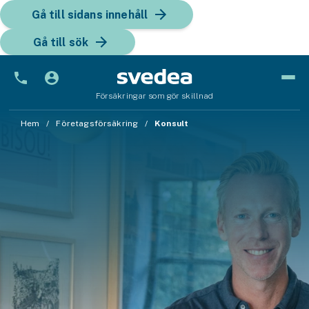
Gå till sidans innehåll
Gå till sök
Försäkringar som gör skillnad
Bil
Hem
Företagsförsäkring
Konsult
Bilförsäkring
Bilförsäkring för företag
Fordon
Snöskoterförsäkring
ATV-försäkring
Släpvagnsförsäkring