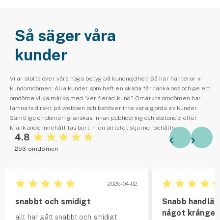
Så säger våra
kunder
Vi är stolta över våra höga betyg på kundnöjdhet! Så här hanterar vi
kundomdömen: Alla kunder som haft en skada får ranka oss och ge ett
omdöme vilka märks med ”verifierad kund”. Omärkta omdömen har
lämnats direkt på webben och behöver inte vara gjorda av kunder.
Samtliga omdömen granskas innan publicering och stötande eller
kränkande innehåll tas bort, men antalet stjärnor behålls.
4.8
253 omdömen
2026-04-02
snabbt och smidigt
Snabb handläg
något krångel
allt har gått snabbt och smidigt