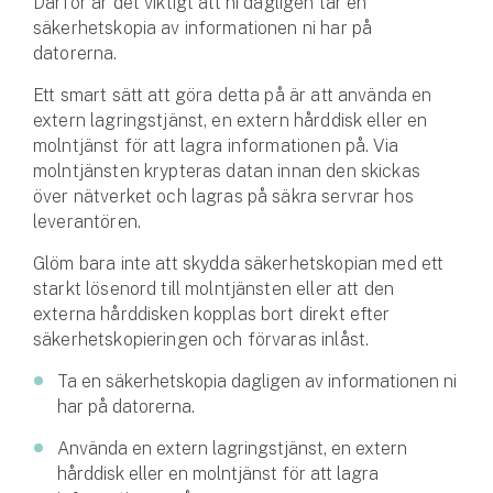
Därför är det viktigt att ni dagligen tar en
Företag
säkerhetskopia av informationen ni har på
datorerna.
Företagsförsäkring
Ett smart sätt att göra detta på är att använda en
Bilförsäkring för företag
extern lagringstjänst, en extern hårddisk eller en
molntjänst för att lagra informationen på. Via
Släpvagnsförsäkring
molntjänsten krypteras datan innan den skickas
över nätverket och lagras på säkra servrar hos
leverantören.
Drönarförsäkring
För förmedlare
Glöm bara inte att skydda säkerhetskopian med ett
starkt lösenord till molntjänsten eller att den
Gruppförsäkringar
externa hårddisken kopplas bort direkt efter
säkerhetskopieringen och förvaras inlåst.
Kommunolycksfall
Ta en säkerhetskopia dagligen av informationen ni
har på datorerna.
Försäkring via förmedlare
Se alla försäkringar
Använda en extern lagringstjänst, en extern
hårddisk eller en molntjänst för att lagra