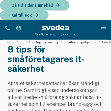
Gå till sidans innehåll
Gå till sök
Försäkringar som gör skillnad
Bil
Hem
...
Företagsförsäkring
Småföretagarhjälpen
Föret
8 tips för
Bilförsäkring
småföretagares it-
säkerhet
Bilförsäkring för företag
Fordon
Antalet säkerhetsattacker ökar ständigt
Snöskoterförsäkring
online. Samtidigt visar undersökningar
att var tredje småföretag saknar basal it-
ATV-försäkring
säkerhet som till exempel brandvägg och
Släpvagnsförsäkring