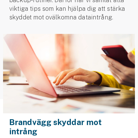
backup-rutiner. Därför har vi samlat åtta
viktiga tips som kan hjälpa dig att stärka
Husvagnsförsäkring
skyddet mot ovälkomna dataintrång.
Motorcykel
Mc-försäkring
Märkesförsäkringar
Båt
Båtförsäkring
Märkesförsäkringar
Vattenskoterförsäkring
Sportfiskarna
Brandvägg skyddar mot
Djur
intrång