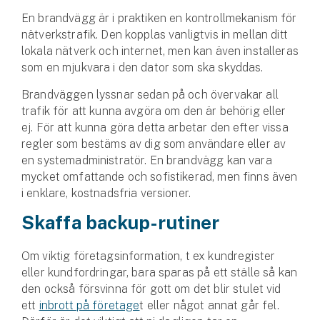
Hundförsäkring
En brandvägg är i praktiken en kontrollmekanism för
nätverkstrafik. Den kopplas vanligtvis in mellan ditt
Jakthundsförsäkring
lokala nätverk och internet, men kan även installeras
som en mjukvara i den dator som ska skyddas.
Kattförsäkring
Brandväggen lyssnar sedan på och övervakar all
trafik för att kunna avgöra om den är behörig eller
Djurförsäkring
ej. För att kunna göra detta arbetar den efter vissa
Hem & hus
regler som bestäms av dig som användare eller av
en systemadministratör. En brandvägg kan vara
Hemförsäkring
mycket omfattande och sofistikerad, men finns även
i enklare, kostnadsfria versioner.
Villaförsäkring
Skaffa backup-rutiner
Bostadsrättsförsäkring
Om viktig företagsinformation, t ex kundregister
Hyresrättsförsäkring
eller kundfordringar, bara sparas på ett ställe så kan
den också försvinna för gott om det blir stulet vid
ett
inbrott på företage
t eller något annat går fel.
Fritidshusförsäkring