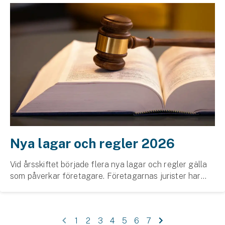
Nya lagar och regler 2026
Vid årsskiftet började flera nya lagar och regler gälla
som påverkar företagare. Företagarnas jurister har
sammanställt de viktigaste.
1
2
3
4
5
6
7