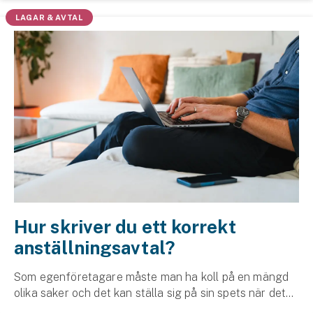
att brott inte bara drabbar, det förändrar hur företag ...
LAGAR & AVTAL
Hur skriver du ett korrekt
anställnings­avtal?
Som egenföretagare måste man ha koll på en mängd
olika saker och det kan ställa sig på sin spets när det
är dags att anställa. Vad bör ett anställnings­avtal