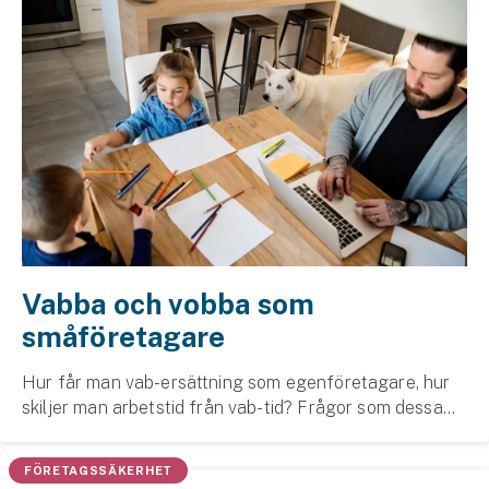
Vabba och vobba som
småföretagare
Hur får man vab-ersättning som egenföretagare, hur
skiljer man arbetstid från vab-tid? Frågor som dessa
brottas många småföretagare och det är inte alltid så
lätt att hitta svaren. Därför har vi samla...
FÖRETAGSSÄKERHET