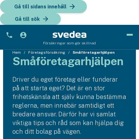
Gå till sidans innehåll
Gå till sök
Försäkringar som gör skillnad
Bil
Hem
Företagsförsäkring
Småföretagarhjälpen
Småföretagar­hjälpen
Bilförsäkring
Driver du eget företag eller funderar
Bilförsäkring för företag
på att starta eget? Det är en stor
Fordon
frihetskänsla att själv kunna bestämma
reglerna, men innebär samtidigt ett
Snöskoterförsäkring
bredare ansvar. Därför har vi samlat
ATV-försäkring
viktiga tips och råd som kan hjälpa dig
och ditt bolag på vägen.
Släpvagnsförsäkring