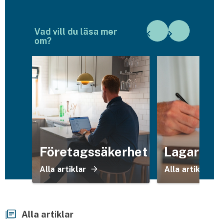
Husvagnsförsäkring
Vad vill du läsa mer
Motorcykel
om?
Mc-försäkring
Märkesförsäkringar
Båt
Båtförsäkring
Märkesförsäkringar
Företagssäkerhet
Lagar & 
Vattenskoterförsäkring
Alla artiklar
Alla artiklar
Sportfiskarna
Djur
Alla artiklar