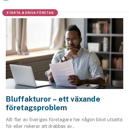
Hundförsäkring
STARTA & DRIVA FÖRETAG
Jakthundsförsäkring
Kattförsäkring
Djurförsäkring
Hem & hus
Hemförsäkring
Villaförsäkring
Bostadsrättsförsäkring
Bluffakturor – ett växande
företagsproblem
Hyresrättsförsäkring
Allt fler av Sveriges företagare har någon­ blivit utsatta
Fritidshusförsäkring
för eller riskerar att drabbas av