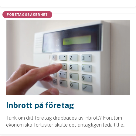
Företag
fakturabedrägeri/bluffakturor, ett allt vanligare sätt att
lura företag på pengar. Därför blir det allt vik...
FÖRETAGSSÄKERHET
Företagsförsäkring
Bilförsäkring för företag
Släpvagnsförsäkring
Drönarförsäkring
För förmedlare
Gruppförsäkringar
Kommunolycksfall
Inbrott på företag
Försäkring via förmedlare
Tänk om ditt företag drabbades av inbrott? Förutom
Se alla försäkringar
ekonomiska förluster skulle det antagligen leda till en
rad andra bekymmer. Oavsett eventuella