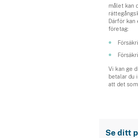
målet kan d
rättegångs
Därför kan 
företag:
Försäkr
Försäkr
Vi kan ge d
betalar du 
att det som
Se ditt 