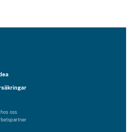
dea
rsäkringar
 hos oss
betspartner