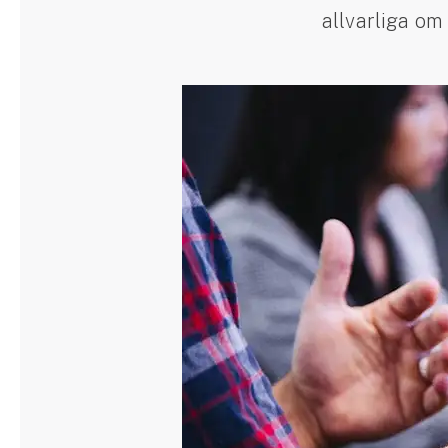
allvarliga om 
Släpvagnsförsäkring
Husvagnsförsäkring
Motorcykel
Mc-försäkring
Märkesförsäkringar
Båt
Båtförsäkring
Märkesförsäkringar
Vattenskoterförsäkring
Sportfiskarna