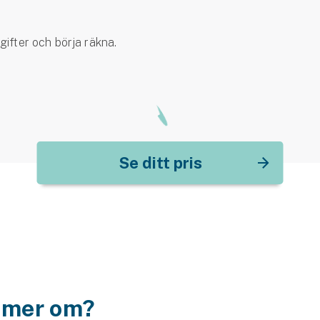
ifter och börja räkna.
Se ditt pris
a mer om?