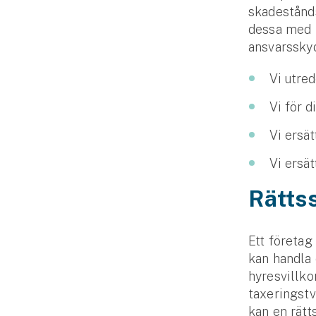
skadestånds
Fritidshusförsäkring
dessa med b
Företag
ansvarsskyd
Företagsförsäkring
Vi utre
Bilförsäkring för företag
Vi för d
Vi ersä
Släpvagnsförsäkring
Vi ersä
Drönarförsäkring
För förmedlare
Rätts
Gruppförsäkringar
Ett företag
kan handla 
Kommunolycksfall
hyresvillko
taxeringst
Försäkring via förmedlare
kan en rätts