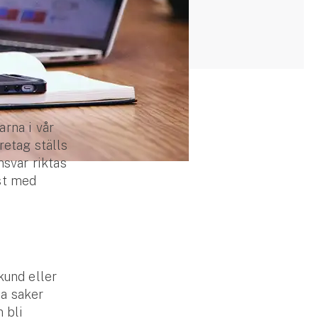
rna i vår
retag ställs
nsvar riktas
st med
kund eller
na saker
 bli