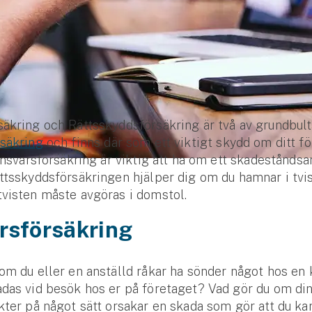
äkring och Rättsskyddsförsäkring är två av grundbulta
rsäkring
och finns där som ett viktigt skydd om ditt fö
 Ansvarsförsäkring är viktig att ha om ett skadeståndsa
ttsskyddsförsäkringen hjälper dig om du hamnar i tvi
tvisten måste avgöras i domstol.
rsförsäkring
om du eller en anställd råkar ha sönder något hos en 
das vid besök hos er på företaget? Vad gör du om di
kter på något sätt orsakar en skada som gör att du kan