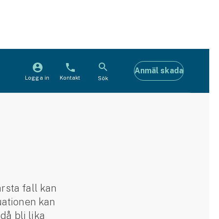
Anmäl skada
Logga in
Kontakt
Sök
rsta fall kan
tuationen kan
å bli lika