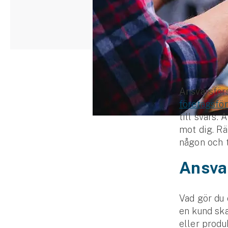
Djur
Hundförsäkring
Jakthundsförsäkring
Kattförsäkring
Ansvarsförs
Djurförsäkring
företagsfö
Hem & hus
till svars.
mot dig. Rä
Hemförsäkring
någon och 
Ansva
Villaförsäkring
Bostadsrättsförsäkring
Vad gör du 
en kund ska
Hyresrättsförsäkring
eller produ