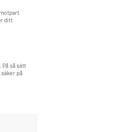
motpart.
r ditt
 På så sätt
g säker på