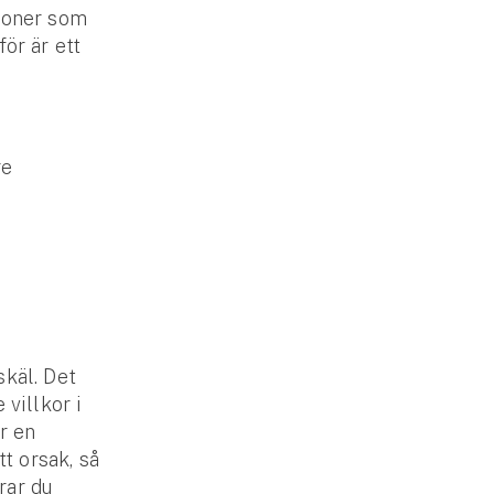
tioner som
ör är ett
re
skäl. Det
 villkor i
r en
t orsak, så
rar du