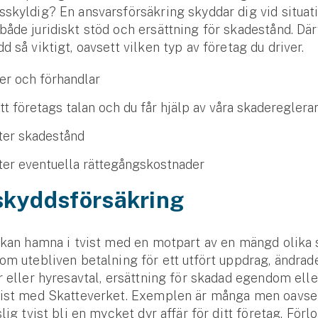
skyldig? En ansvarsförsäkring skyddar dig vid situa
åde juridiskt stöd och ersättning för skadestånd. Därf
d så viktigt, oavsett vilken typ av företag du driver.
der och förhandlar
itt företags talan och du får hjälp av våra skadereglera
tter skadestånd
tter eventuella rättegångskostnader
skyddsförsäkring
 kan hamna i tvist med en motpart av en mängd olika 
om utebliven betalning för ett utfört uppdrag, ändrade
r eller hyresavtal, ersättning för skadad egendom elle
vist med Skatteverket. Exemplen är många men oavset
lig tvist bli en mycket dyr affär för ditt företag. Förlo
Se alla försäkringar