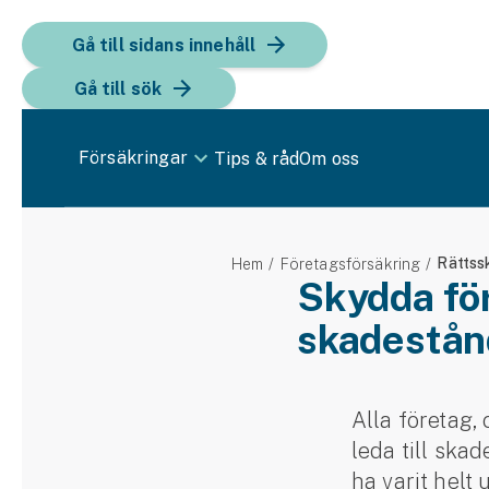
Gå till sidans innehåll
Gå till sök
Försäkringar
Tips & råd
Om oss
Bil
Rättss
Hem
Företagsförsäkring
Bilförsäkring
Skydda fö
skadestånd
Bilförsäkring för företag
Fordon
Snöskoterförsäkring
Alla företag,
leda till ska
ATV-försäkring
ha varit helt