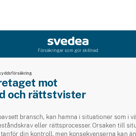
Försäkringar som gör skillnad
kyddsförsäkring
retaget mot
 och rättstvister
 oavsett bransch, kan hamna i situationer som i vä
deståndskrav eller rättsprocesser. Orsaken till si
 utanför din kontroll, men konsekvenserna kan änd