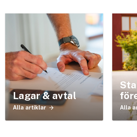
Sta
Lagar & avtal
för
Alla artiklar
Alla a