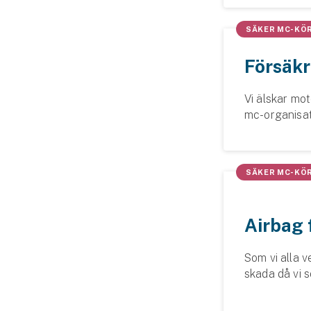
SÄKER MC-KÖ
Försäkr
Vi älskar mo
mc-organisat
vinner våra k
SÄKER MC-KÖ
Airbag 
Som vi alla v
skada då vi s
pass oskyddad
ytterligare mi