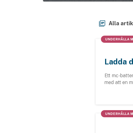
Djur
Hundförsäkring
Alla arti
Jakthundsförsäkring
UNDERHÅLLA 
Kattförsäkring
Djurförsäkring
Ladda d
Hem & hus
Ett mc-batte
Hemförsäkring
med att en mc
underhållsla
Villaförsäkring
om din mc star
Bostadsrättsförsäkring
UNDERHÅLLA 
Hyresrättsförsäkring