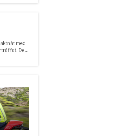
ntaktnät med
träffat. Det