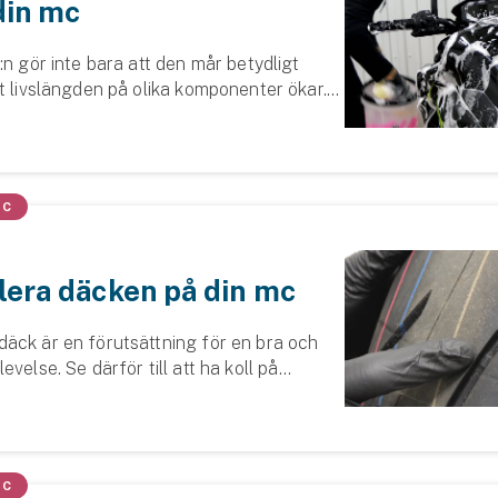
din mc
:n gör inte bara att den mår betydligt
t livslängden på olika komponenter ökar.
 roligare att åka runt på en hoj som
andra! Vi berättar hur du kan g...
MC
lera däcken på din mc
äck är en förutsättning för en bra och
evelse. Se därför till att ha koll på
tryck och mönsterdjup innan du ger dig ut
MC
Se alla försäkringar