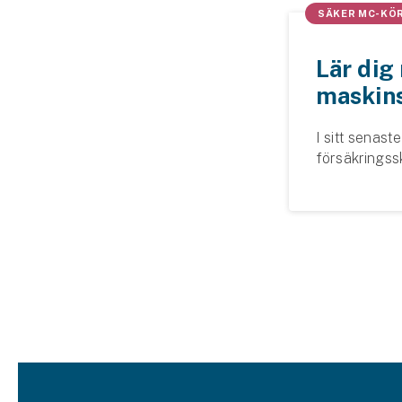
SÄKER MC-KÖ
Lär dig
maskins
I sitt senas
försäkringss
har svarat p