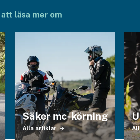
 att läsa mer om
Säker mc-körning
U
Alla artiklar
All