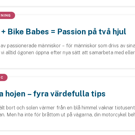
RNING
+ Bike Babes = Passion på två hjul
 av passionerade människor – för människor som drivs av sina
 vi alltid ögonen öppna efter nya sätt att samarbeta med eller
Det här är vårt sena...
MC
a hojen – fyra värdefulla tips
lt bort och solen värmer från en blå himmel vaknar tiotusent
lan. Men ha inte för bråttom ut på vägarna, din motorcykel be
st. Här är fyra saker d...