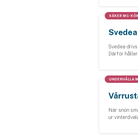
SÄKER MC-KÖ
Svedea 
Svedea drivs
Därför håller
likasinnade. 
UNDERHÅLLA 
Vårrust
När snön smä
ur vinterdva
vårrustas för