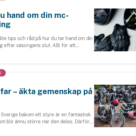
du hand om din mc-
ing
ite tips och råd på hur du tar hand om din
 efter säsongens slut. Allt för att
hålla över tid och vara redo att prestera
t när gruset sopas bort til...
C
far – äkta gemenskap på
 Sverige bakom ett styre är en fantastisk
m blir ännu större när den delas. Därför
r funnits i decennier och är en företeelse
er.