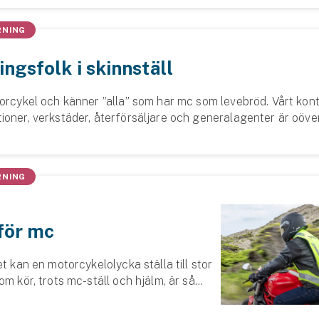
RNING
ingsfolk i skinnställ
torcykel och känner ”alla” som har mc som levebröd. Vårt ko
ioner, verkstäder, återförsäljare och generalagenter är oöver
under på.
RNING
för mc
et kan en motorcykelolycka ställa till stor
om kör, trots mc-ställ och hjälm, är så
e. Därför kan en airbag bidra till att
nska risken för stora sk...