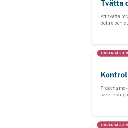
Tvätta 
Fritidshusförsäkring
Företag
Att tvätta mc
bättre och at
Företagsförsäkring
Det är mycket
imponerar på 
Bilförsäkring för företag
UNDERHÅLLA 
Släpvagnsförsäkring
Drönarförsäkring
Kontrol
För förmedlare
Fräscha mc-d
Gruppförsäkringar
säker köruppl
däckens luft
Kommunolycksfall
på vägarna.
Försäkring via förmedlare
UNDERHÅLLA 