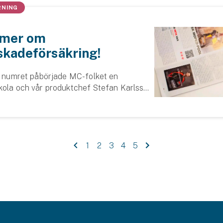
RNING
 mer om
kadeförsäkring!
te numret påbörjade MC-folket en
kola och vår produktchef Stefan Karlsson
å frågor om maskinskadeförsäkring.
1
2
3
4
5