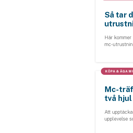
Så tar 
utrustn
Här kommer l
mc-utrustning
grejerna ska 
på topp, direk
KÖPA & ÄGA M
Mc-träf
två hjul
Att upptäcka
upplevelse so
har mc-träffa
som bara väx