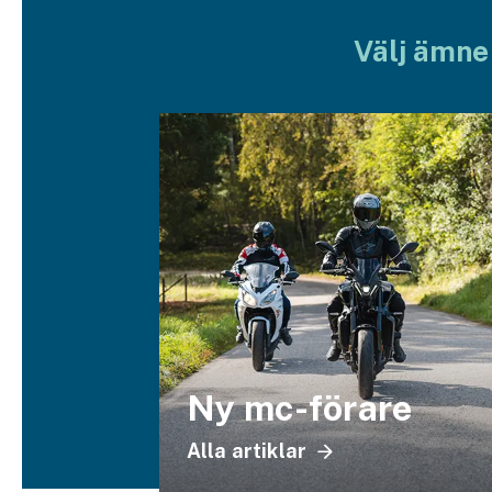
Släpvagnsförsäkring
Välj ämne
Husvagnsförsäkring
Motorcykel
Mc-försäkring
Märkesförsäkringar
Båt
Båtförsäkring
Märkesförsäkringar
Ny mc-förare
Vattenskoterförsäkring
Alla artiklar
Sportfiskarna