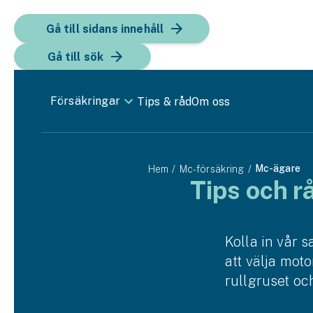
Gå till sidans innehåll
Gå till sök
Försäkringar
Tips & råd
Om oss
Bil
Mc-ägare
Hem
Mc-försäkring
Bilförsäkring
Tips och r
Bilförsäkring för företag
Fordon
Kolla in vår 
att välja mot
Snöskoterförsäkring
rullgruset oc
ATV-försäkring