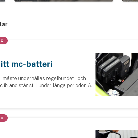
klar
MC
itt mc-batteri
ri måste underhållas regelbundet i och
 ibland står still under långa perioder. Att
dda under vinterhalvåret kan alltså avgöra
tar till våren. Vi ber...
MC