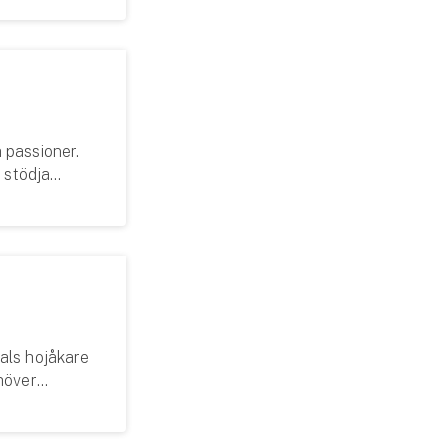
 passioner.
 stödja
als hojåkare
höver