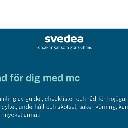
Försäkringar som gör skillnad
åd för dig med mc
samling av guider, checklistor och råd för hojägar
orcykel, underhåll och skötsel, säker körning, k
h mycket annat!