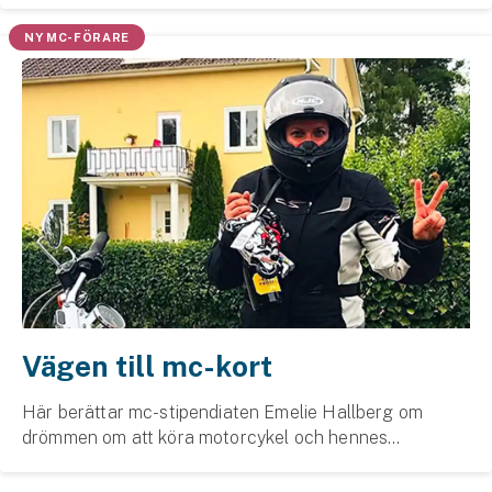
tryggare upplevelse. Uppkoppling mot SOS Alarm är
NY MC-FÖRARE
bar...
Vägen till mc-kort
Här berättar mc-stipendiaten Emelie Hallberg om
drömmen om att köra motorcykel och hennes
upplevelser av Mc-stipendiet.