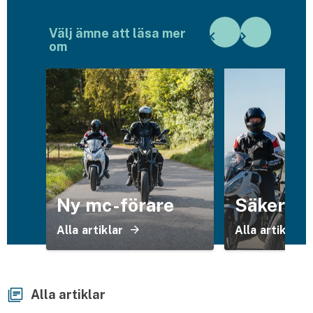
Husvagnsförsäkring
Välj ämne att läsa mer
om
Motorcykel
Mc-försäkring
Märkesförsäkringar
Båt
Båtförsäkring
Märkesförsäkringar
Ny mc-förare
Säker mc
Alla artiklar
Alla artiklar
Vattenskoterförsäkring
Sportfiskarna
Djur
Alla artiklar