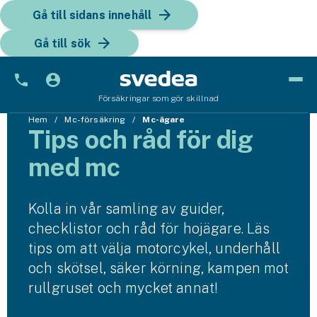
Gå till sidans innehåll
Gå till sök
Försäkringar som gör skillnad
Bil
Hem
Mc-försäkring
Mc-ägare
Tips och råd för dig
Bilförsäkring
med mc
Bilförsäkring för företag
Kolla in vår samling av guider,
Fordon
checklistor och råd för hojägare. Läs
Snöskoterförsäkring
tips om att välja motorcykel, underhåll
och skötsel, säker körning, kampen mot
ATV-försäkring
rullgruset och mycket annat!
Släpvagnsförsäkring