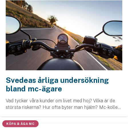
Svedeas årliga undersökning
bland mc-ägare
Vad tycker våra kunder om livet med hoj? Vilka är de
största riskerna? Hur ofta byter man hjälm? Mc-kollen
hjälper oss förbättra våra produkter och vår service.
Här kan du läsa svaren.
KÖPA & ÄGA MC