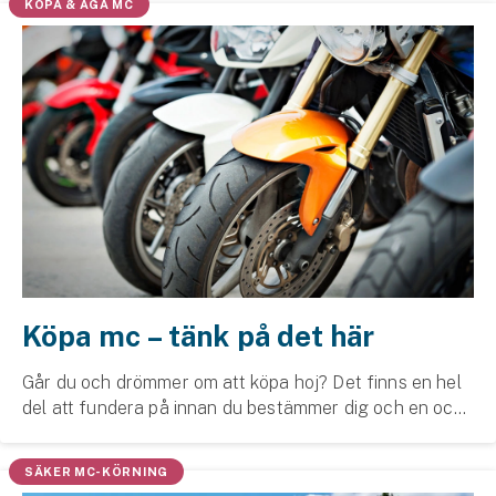
KÖPA & ÄGA MC
Köpa mc – tänk på det här
Går du och drömmer om att köpa hoj? Det finns en hel
del att fundera på innan du bestämmer dig och en och
annan fallgrop du kan undvika om du förbereder dig.
Läs våra och SMC:s råd innan du köper din ...
SÄKER MC-KÖRNING