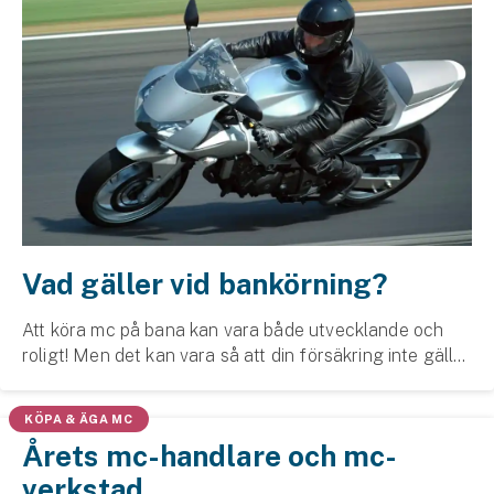
Vad gäller vid bankörning?
Att köra mc på bana kan vara både utvecklande och
roligt! Men det kan vara så att din försäkring inte gäller
om du ska köra på bana. Här nedan kan läsa om vad
som gäller enligt Trafikskadelagen och hu...
KÖPA & ÄGA MC
Årets mc-handlare och mc-
verkstad