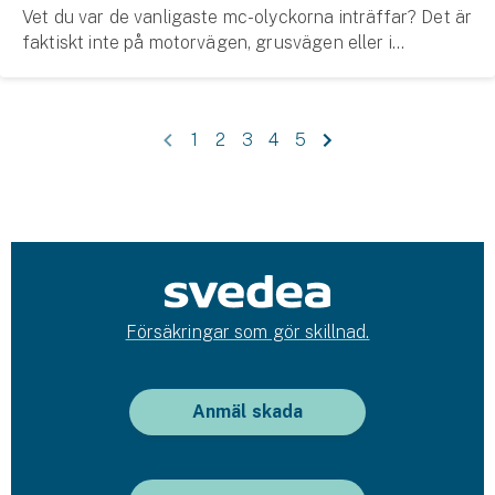
Vet du var de vanligaste mc-olyckorna inträffar? Det är
faktiskt inte på motorvägen, grusvägen eller i
rondellen. De sker när hojen står still på t ex
garageuppfarten eller parkeringsplatsen. I och me...
1
2
3
4
5
Försäkringar som gör skillnad.
Anmäl skada