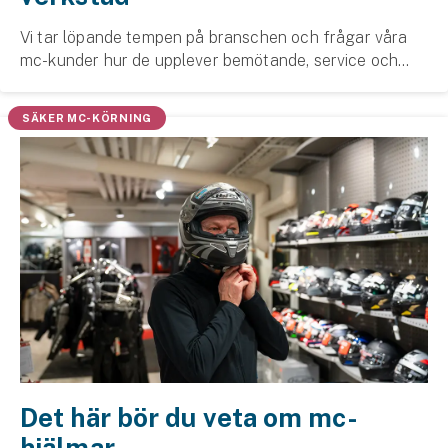
Vi tar löpande tempen på branschen och frågar våra
mc-kunder hur de upplever bemötande, service och
kvalitet hos handlare och verkstäder. Svaren resulterar
i utmärkelserna ”Årets mc-handlare” och ”Åre...
SÄKER MC-KÖRNING
Det här bör du veta om mc-
hjälmar