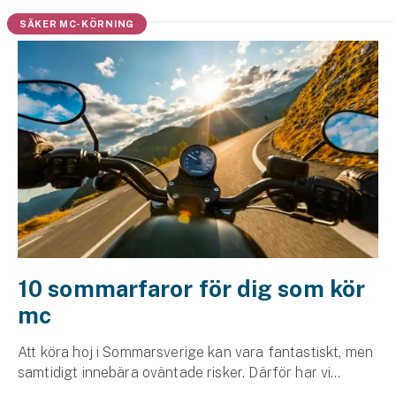
Hundförsäkring
SÄKER MC-KÖRNING
Jakthundsförsäkring
Kattförsäkring
Djurförsäkring
Hem & hus
Hemförsäkring
Villaförsäkring
10 sommarfaror för dig som kör
Bostadsrättsförsäkring
mc
Hyresrättsförsäkring
Att köra hoj i Sommarsverige kan vara fantastiskt, men
samtidigt innebära oväntade risker. Därför har vi
Fritidshusförsäkring
samlat en hel del matnyttiga tips om vad du bör tänka