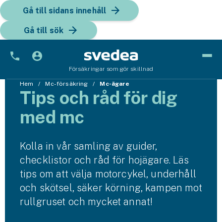
Gå till sidans innehåll
Gå till sök
Försäkringar som gör skillnad
Bil
Hem
Mc-försäkring
Mc-ägare
Tips och råd för dig
Bilförsäkring
med mc
Bilförsäkring för företag
Kolla in vår samling av guider,
Fordon
checklistor och råd för hojägare. Läs
Snöskoterförsäkring
tips om att välja motorcykel, underhåll
och skötsel, säker körning, kampen mot
ATV-försäkring
rullgruset och mycket annat!
Släpvagnsförsäkring