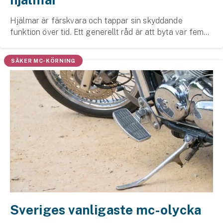
Hjälmar är färskvara och tappar sin skyddande
funktion över tid. Ett generellt råd är att byta var femte
år, men beroende på material och hur hjälmen används
kan den behöva bytas oftare. Läs om vad du...
SÄKER MC-KÖRNING
Sveriges vanligaste mc-olycka