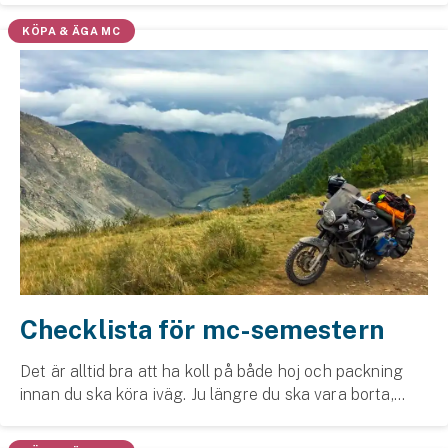
Företag
på ute på sommarvägarna.
KÖPA & ÄGA MC
Företagsförsäkring
Bilförsäkring för företag
Släpvagnsförsäkring
Drönarförsäkring
För förmedlare
Gruppförsäkringar
Checklista för mc-semestern
Kommunolycksfall
Det är alltid bra att ha koll på både hoj och packning
Försäkring via förmedlare
innan du ska köra iväg. Ju längre du ska vara borta,
Se alla försäkringar
desto viktigare är det. Därför har vi satt ihop en
checklista på saker du bör tänka på och h...