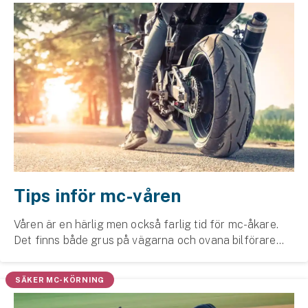
Tips inför mc-våren
Våren är en härlig men också farlig tid för mc-åkare.
Det finns både grus på vägarna och ovana bilförare
som kan ställa till med olyckor. Det här bör du tänka på
innan du ger dig ut vårsolen!
SÄKER MC-KÖRNING