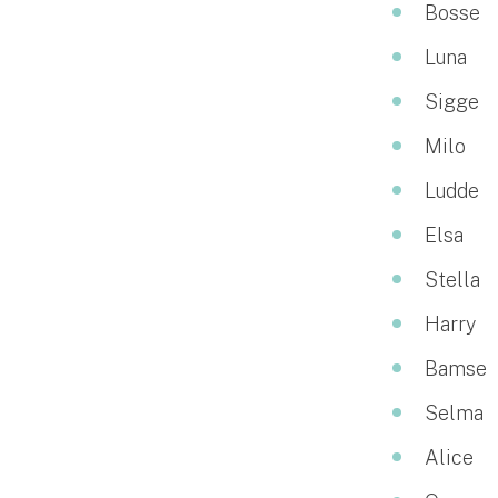
Djur
Bosse
Luna
Hundförsäkring
Sigge
Jakthundsförsäkring
Milo
Kattförsäkring
Ludde
Djurförsäkring
Elsa
Hem & hus
Stella
Hemförsäkring
Harry
Villaförsäkring
Bamse
Selma
Bostadsrättsförsäkring
Alice
Hyresrättsförsäkring