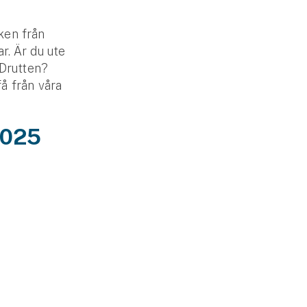
ken från
r. Är du ute
 Drutten?
få från våra
2025