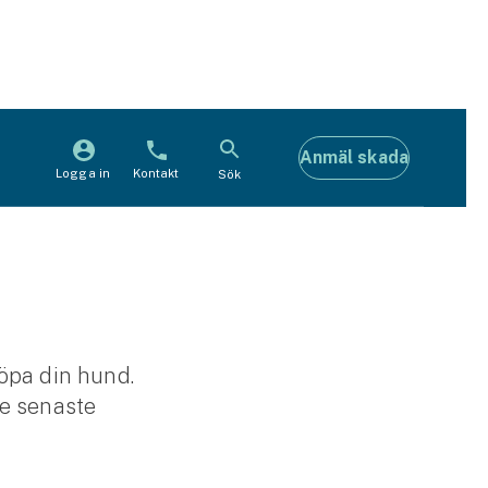
Anmäl skada
Logga in
Kontakt
Sök
öpa din hund.
de senaste