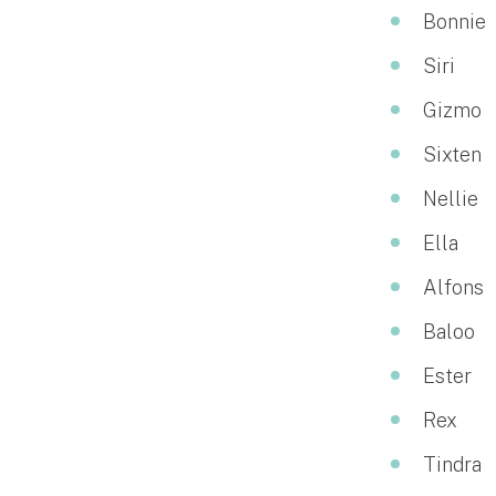
Bonnie
Siri
Gizmo
Sixten
Nellie
Ella
Alfons
Baloo
Ester
Rex
Tindra