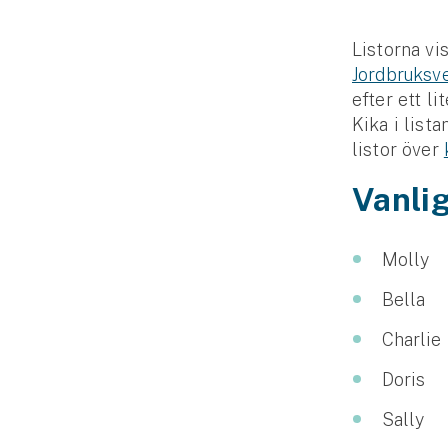
Släpvagnsförsäkring
Listorna vi
Jordbruksv
Husvagnsförsäkring
efter ett l
Motorcykel
Kika i lista
listor över
Mc-försäkring
Vanli
Märkesförsäkringar
Båt
Molly
Båtförsäkring
Bella
Märkesförsäkringar
Charlie
Vattenskoterförsäkring
Doris
Sally
Sportfiskarna