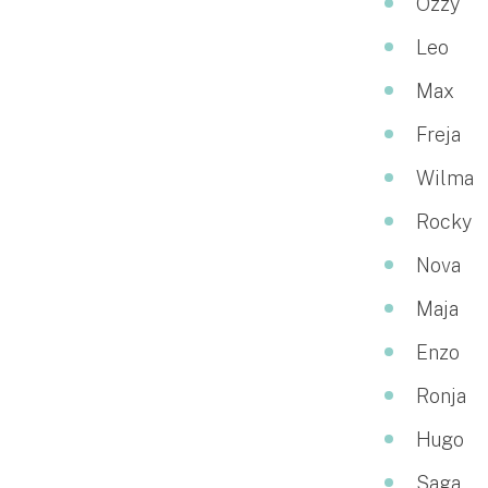
Ozzy
Fritidshusförsäkring
Leo
Företag
Max
Företagsförsäkring
Freja
Bilförsäkring för företag
Wilma
Släpvagnsförsäkring
Rocky
Nova
Drönarförsäkring
För förmedlare
Maja
Gruppförsäkringar
Enzo
Ronja
Kommunolycksfall
Hugo
Försäkring via förmedlare
Saga