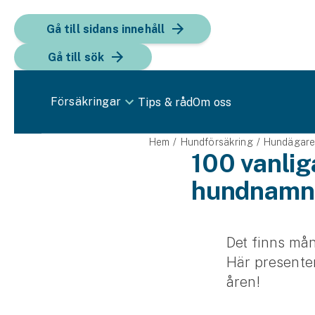
Gå till sidans innehåll
Gå till sök
Försäkringar
Tips & råd
Om oss
Bil
Hem
Hundförsäkring
Hundägar
100 vanlig
Bilförsäkring
hundnamn
Bilförsäkring för företag
Fordon
Det finns mån
Här presente
Snöskoterförsäkring
åren!
ATV-försäkring