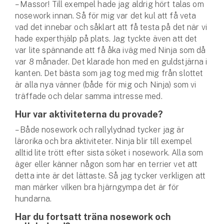
– Massor! Till exempel hade jag aldrig hört talas om
nosework innan. Så för mig var det kul att få veta
vad det innebar och såklart att få testa på det när vi
hade experthjälp på plats. Jag tyckte även att det
var lite spännande att få åka iväg med Ninja som då
var 8 månader. Det klarade hon med en guldstjärna i
kanten. Det bästa som jag tog med mig från slottet
är alla nya vänner (både för mig och Ninja) som vi
träffade och delar samma intresse med.
Hur var aktiviteterna du provade?
– Både nosework och rallylydnad tycker jag är
lärorika och bra aktiviteter. Ninja blir till exempel
alltid lite trött efter sista söket i nosework. Alla som
äger eller känner någon som har en terrier vet att
detta inte är det lättaste. Så jag tycker verkligen att
man märker vilken bra hjärngympa det är för
hundarna.
Har du fortsatt träna nosework och