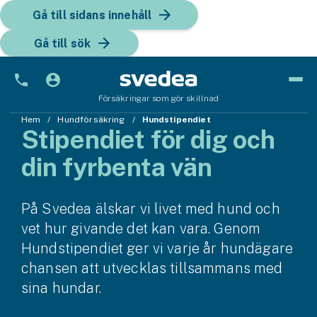
Gå till sidans innehåll
Gå till sök
Försäkringar som gör skillnad
Hem
Bil
Hundförsäkring
Hundstipendiet
Stipendiet för dig och
Bilförsäkring
din fyrbenta vän
Bilförsäkring för företag
På Svedea älskar vi livet med hund och
Fordon
vet hur givande det kan vara. Genom
Snöskoterförsäkring
Hundstipendiet ger vi varje år hundägare
chansen att utvecklas tillsammans med
ATV-försäkring
sina hundar.
Släpvagnsförsäkring