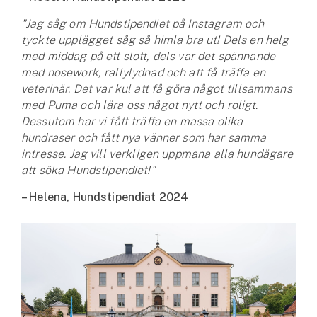
Företag
"Jag såg om Hundstipendiet på Instagram och
Företagsförsäkring
tyckte upplägget såg så himla bra ut! Dels en helg
med middag på ett slott, dels var det spännande
med nosework, rallylydnad och att få träffa en
Bilförsäkring för företag
veterinär. Det var kul att få göra något tillsammans
med Puma och lära oss något nytt och roligt.
Släpvagnsförsäkring
Dessutom har vi fått träffa en massa olika
hundraser och fått nya vänner som har samma
Drönarförsäkring
intresse. Jag vill verkligen uppmana alla hundägare
För förmedlare
att söka Hundstipendiet!"
Gruppförsäkringar
– Helena, Hundstipendiat 2024
Kommunolycksfall
Försäkring via förmedlare
Se alla försäkringar