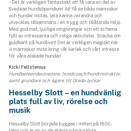
– Det är verkligen fantastiskt att få vara en del av
Svedeas hundstipendium! Att få se både människor
och hundar mötas, lära känna varandra och
utvecklas tillsammans i en trygg och tillåtande miljö.
Med god mat, ljuvliga omgivningar och ett schema
fyllt av intressanta och roliga aktiviteter. Snacka om
guldkant på hundlivet! Det är verkligen magiskt när
vi människor möts kring vår kärlek och vårt intresse
för våra älskade hundar!
Kicki Fellstenius
Hundbeteendeutredare, hundcoach/hundinstruktör,
samt grundare och ägare till Glada Jyckar
Hesselby Slott – en hundvänlig
plats full av liv, rörelse och
musik
Hesselby Slott började byggas i mitten på 1600-
talet och är en av de äldsta icke-kyrkliga