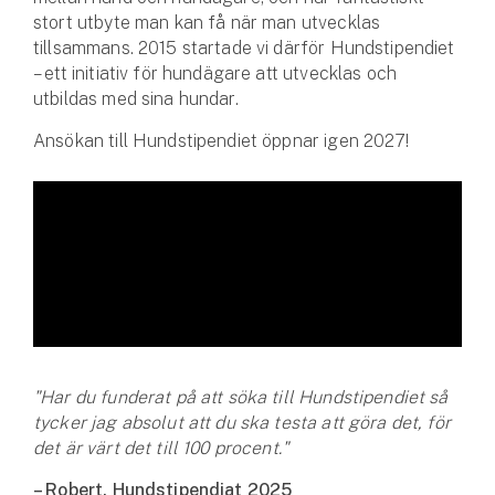
Hundförsäkring
stort utbyte man kan få när man utvecklas
tillsammans. 2015 startade vi därför Hundstipendiet
Jakthundsförsäkring
– ett initiativ för hundägare att utvecklas och
utbildas med sina hundar.
Kattförsäkring
Ansökan till Hundstipendiet öppnar igen 2027!
Djurförsäkring
Hem & hus
Hemförsäkring
Villaförsäkring
Bostadsrättsförsäkring
"Har du funderat på att söka till Hundstipendiet så
Hyresrättsförsäkring
tycker jag absolut att du ska testa att göra det, för
det är värt det till 100 procent."
Fritidshusförsäkring
– Robert, Hundstipendiat 2025