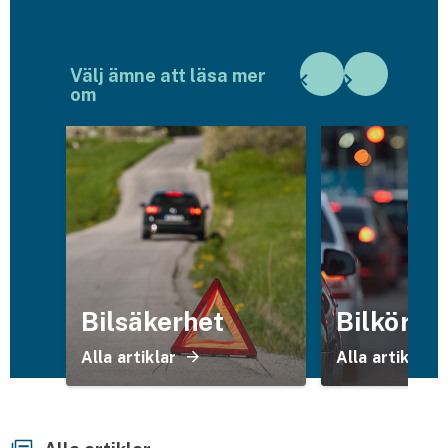
Husvagnsförsäkring
Motorcykel
Välj ämne att läsa mer
om
Mc-försäkring
Märkesförsäkringar
Båt
Båtförsäkring
Märkesförsäkringar
Bilsäkerhet
Bilkörni
Vattenskoterförsäkring
Alla artiklar
Alla artiklar
Sportfiskarna
Djur