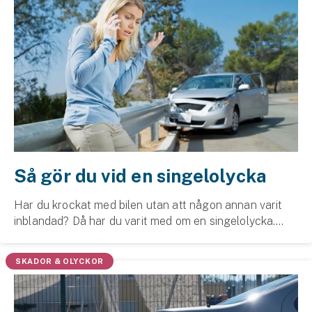
Så gör du vid en singelolycka
Har du krockat med bilen utan att någon annan varit
inblandad? Då har du varit med om en singelolycka.
När något sånt händer kan rädsla och adrenalinpåslag
göra oss skärrade och arga och allmänt stirr...
SKADOR & OLYCKOR