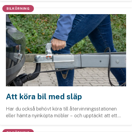
Företag
som kan göra den viktiga skillnaden. Vi har ...
BILKÖRNING
Företagsförsäkring
Bilförsäkring för företag
Släpvagnsförsäkring
Drönarförsäkring
För förmedlare
Gruppförsäkringar
Att köra bil med släp
Kommunolycksfall
Har du också behövt köra till återvinningsstationen
Försäkring via förmedlare
eller hämta nyinköpta möbler – och upptäckt att ett
Se alla försäkringar
släp är den enda lösningen? Att köra bil med släp är
ovant för många och därför vill vi hjälpa d...