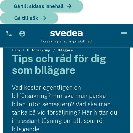
Gå till sidans innehåll
Gå till sök
Försäkringar som gör skillnad
Bil
Hem
Bilförsäkring
Bilägare
Tips och råd för dig
Bilförsäkring
som bilägare
Bilförsäkring för företag
Vad kostar egentligen en
Fordon
bilförsäkring? Hur ska man packa
Snöskoterförsäkring
bilen inför semestern? Vad ska man
tänka på vid försäljning? Här hittar du
ATV-försäkring
intressant läsning om allt som rör
bilägande.
Släpvagnsförsäkring