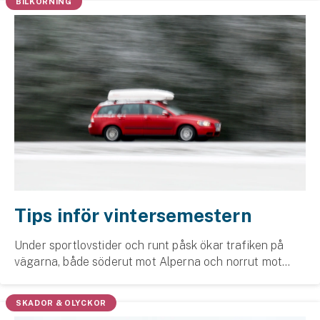
BILKÖRNING
Tips inför vintersemestern
Under sportlovstider och runt påsk ökar trafiken på
vägarna, både söderut mot Alperna och norrut mot
fjällen. Då finns vissa saker man behöver tänka lite
extra på.
SKADOR & OLYCKOR