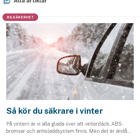
Alla artiklar
Hundförsäkring
BILSÄKERHET
Jakthundsförsäkring
Kattförsäkring
Djurförsäkring
Hem & hus
Hemförsäkring
Villaförsäkring
Bostadsrättsförsäkring
Så kör du säkrare i vinter
Hyresrättsförsäkring
På vintern är vi alla glada över att vinterdäck, ABS-
bromsar och antisladdsystem finns. Men det är ändå
Fritidshusförsäkring
din syn, hörsel, reaktionsförmåga och sunda förnuft