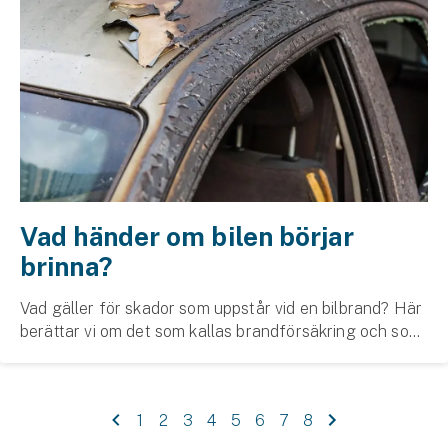
Vad händer om bilen börjar
brinna?
Vad gäller för skador som uppstår vid en bilbrand? Här
berättar vi om det som kallas brandförsäkring och som
är en del av bilförsäkringen.
1
2
3
4
5
6
7
8