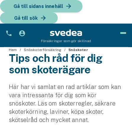
Gå till sidans innehåll
Gå till sök
Försäkringar som gör skillnad
Hem
Bil
Snöskoterförsäkring
Snöskoter
Tips och råd för dig
Bilförsäkring
som skoterägare
Bilförsäkring för företag
Här har vi samlat en rad artiklar som kan
Fordon
vara intressanta för dig som kör
Snöskoterförsäkring
snöskoter. Läs om skoterregler, säkrare
skoterkörning, laviner, köpa skoter,
ATV-försäkring
skötselråd och mycket annat.
Släpvagnsförsäkring