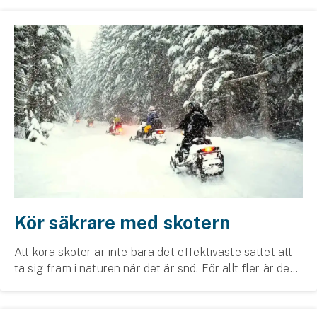
Företag
Företagsförsäkring
Bilförsäkring för företag
Släpvagnsförsäkring
Drönarförsäkring
För förmedlare
Gruppförsäkringar
Kör säkrare med skotern
Kommunolycksfall
Att köra skoter är inte bara det effektivaste sättet att
Försäkring via förmedlare
ta sig fram i naturen när det är snö. För allt fler är den
Se alla försäkringar
ett sätt att leva och har varit i många år. Men ibland är
oturen framme. Läs våra ti...