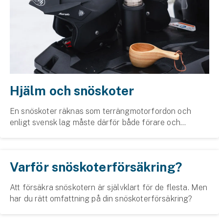
Hundförsäkring
Jakthundsförsäkring
Kattförsäkring
Djurförsäkring
Hjälm och snöskoter
Hem & hus
En snöskoter räknas som terrängmotorfordon och
Hemförsäkring
enligt svensk lag måste därför både förare och
passagerare ha hjälm. Hjälmkravet finns naturligtvis till
Villaförsäkring
för er säkerhet och för tryggare skoterupplevels...
Bostadsrättsförsäkring
Varför snöskoterförsäkring?
Hyresrättsförsäkring
Att försäkra snöskotern är självklart för de flesta. Men
har du rätt omfattning på din snöskoterförsäkring?
Fritidshusförsäkring