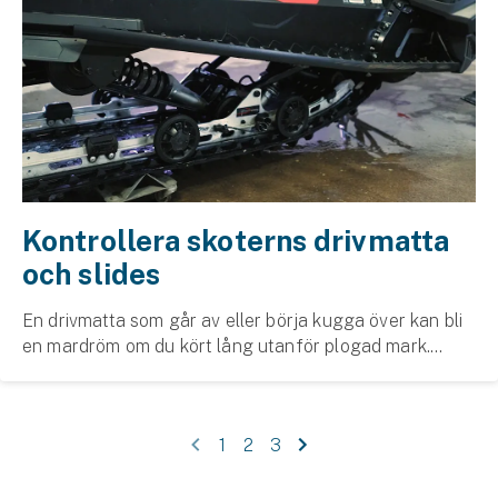
Kontrollera skoterns drivmatta
och slides
En drivmatta som går av eller börja kugga över kan bli
en mardröm om du kört lång utanför plogad mark.
Därför har vi samlat praktiska tips kring hur du undviker
detta!
1
2
3