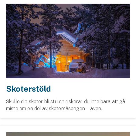
Skoterstöld
Skulle din skoter bli stulen riskerar du inte bara att gå
miste om en del av skotersäsongen – även
ersättningen riskerar att minskas om du inte låser in
skotern eller låser fast den ordentligt om den ...