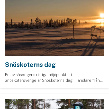
Snöskoterns dag
En av säsongens riktiga höjdpunkter i
Snöskotersverige är Snöskoterns dag. Handlare från
hela landet laddar upp med skotrar, tillbehör,
erbjudanden och aktiviteter, och du är varmt
välkommen!