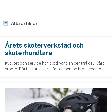
Husvagnsförsäkring
Motorcykel
Alla artiklar
Mc-försäkring
Märkesförsäkringar
Årets skoterverkstad och
Båt
skoterhandlare
Båtförsäkring
Kvalitet och service har alltid varit en central del i vårt
arbete. Därför tar vi varje år tempen på branschen och
Märkesförsäkringar
frågar våra skoterkunder hur de upplever bemötande,
service och kvalitet hos landets ...
Vattenskoterförsäkring
Sportfiskarna
Djur