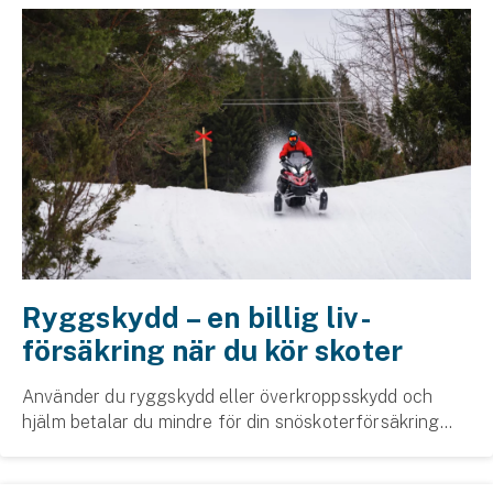
Ryggskydd – en billig liv­
försäkring när du kör skoter
Använder du ryggskydd eller överkropps­skydd och
hjälm betalar du mindre för din snöskoter­försäkring
hos oss. Vi har sammanställt några tips för att spara
pengar på försäkringen och öka din säkerhet ...