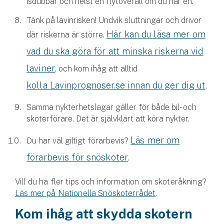
isdubbar och helst en flytoverall om du har en.
Företag
Tänk på lavinrisken! Undvik sluttningar och drivor
Företagsförsäkring
Här kan du läsa mer om
där riskerna är större.
vad du ska göra för att minska riskerna vid
Bilförsäkring för företag
laviner
, och kom ihåg att alltid
Släpvagnsförsäkring
kolla Lavinprognoser.se innan du ger dig ut
.
Drönarförsäkring
Samma nykterhetslagar gäller för både bil- och
För förmedlare
skoterförare. Det är självklart att köra nykter.
Gruppförsäkringar
Läs mer om
Du har väl giltigt förarbevis?
förarbevis för snöskoter
.
Kommunolycksfall
Vill du ha fler tips och information om skoteråkning?
Försäkring via förmedlare
Läs mer på Nationella Snöskoterrådet
.
Se alla försäkringar
Kom ihåg att skydda skotern