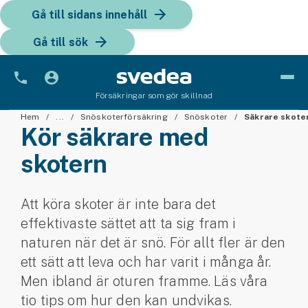
Gå till sidans innehåll
Gå till sök
Försäkringar som gör skillnad
Bil
Hem
...
Snöskoterförsäkring
Snöskoter
Säkrare skote
Kör säkrare med
Bilförsäkring
skotern
Bilförsäkring för företag
Att köra skoter är inte bara det
Fordon
effektivaste sättet att ta sig fram i
Snöskoterförsäkring
naturen när det är snö. För allt fler är den
ett sätt att leva och har varit i många år.
ATV-försäkring
Men ibland är oturen framme. Läs våra
tio tips om hur den kan undvikas.
Släpvagnsförsäkring