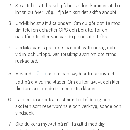
Hundförsäkring
Se alltid till att ha koll på hur vädret kommer att bli
innan du åker iväg. I fjällen kan det skifta snabbt.
Jakthundsförsäkring
Undvik helst att åka ensam. Om du gör det, ta med
din telefon och/eller GPS och berätta för en
Kattförsäkring
närstående eller vän var du planerat att åka.
Djurförsäkring
Undvik svag is på t.ex. sjöar och vattendrag och
Hem & hus
vid in- och utlopp. Var försiktig även om det finns
ruskad led.
Hemförsäkring
hjälm
Använd
och annan skyddsutrustning och
Villaförsäkring
sätt på dig varma kläder. Om du kör aktivt och klär
dig tunnare bör du ta med extra kläder.
Bostadsrättsförsäkring
Ta med säkerhetsutrustning för både dig och
skotern som reservbränsle och verktyg, spade och
Hyresrättsförsäkring
vindsäck.
Ska du köra mycket på is? Ta alltid med dig
Fritidshusförsäkring