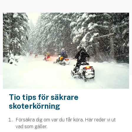
Husvagnsförsäkring
Motorcykel
Mc-försäkring
Märkesförsäkringar
Båt
Båtförsäkring
Märkesförsäkringar
Tio tips för säkrare
Vattenskoterförsäkring
skoterkörning
Sportfiskarna
Försäkra dig om var du får köra. Här reder vi ut
Djur
vad som gäller.