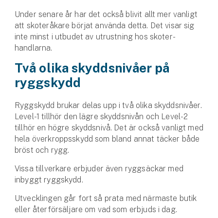
Hundförsäkring
Under senare år har det också blivit allt mer vanligt
att skoteråkare börjat använda detta. Det visar sig
Jakthundsförsäkring
inte minst i utbudet av utrustning hos skoter­
handlarna.
Kattförsäkring
Två olika skyddsnivåer på
Djurförsäkring
ryggskydd
Hem & hus
Ryggskydd brukar delas upp i två olika skyddsnivåer.
Hemförsäkring
Level-1 tillhör den lägre skyddsnivån och Level-2
tillhör en högre skyddsnivå. Det är också vanligt med
Villaförsäkring
hela överkropps­skydd som bland annat täcker både
bröst och rygg.
Bostadsrättsförsäkring
Vissa tillverkare erbjuder även ryggsäckar med
inbyggt ryggskydd.
Hyresrättsförsäkring
Utvecklingen går fort så prata med närmaste butik
Fritidshusförsäkring
eller återförsäljare om vad som erbjuds i dag.