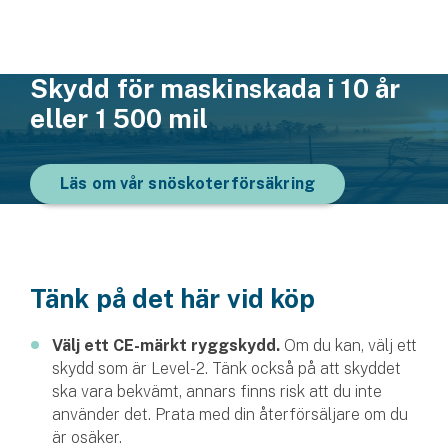
Företag
Företagsförsäkring
Skydd för maskin­skada i 10 år
Bilförsäkring för företag
eller 1 500 mil
Släpvagnsförsäkring
Läs om vår snöskoterförsäkring
Drönarförsäkring
För förmedlare
Gruppförsäkringar
Tänk på det här vid köp
Kommunolycksfall
Välj ett CE-märkt ryggskydd.
Om du kan, välj ett
skydd som är Level-2. Tänk också på att skyddet
Försäkring via förmedlare
ska vara bekvämt, annars finns risk att du inte
Se alla försäkringar
använder det. Prata med din återförsäljare om du
är osäker.