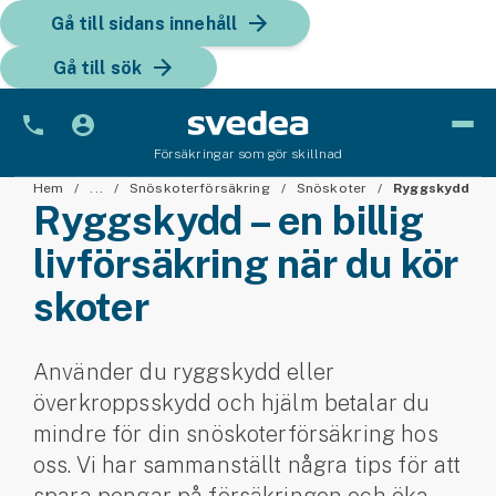
Gå till sidans innehåll
Gå till sök
Försäkringar som gör skillnad
Bil
Hem
...
Snöskoterförsäkring
Snöskoter
Ryggskydd
Ryggskydd – en billig
Bilförsäkring
liv­försäkring när du kör
skoter
Bilförsäkring för företag
Fordon
Använder du ryggskydd eller
Snöskoterförsäkring
överkropps­skydd och hjälm betalar du
mindre för din snöskoter­försäkring hos
ATV-försäkring
oss. Vi har sammanställt några tips för att
Släpvagnsförsäkring