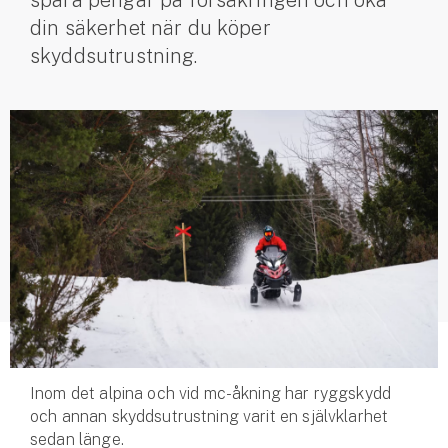
spara pengar på försäkringen och öka
din säkerhet när du köper
Husvagnsförsäkring
skyddsutrustning.
Motorcykel
Mc-försäkring
Märkesförsäkringar
Båt
Båtförsäkring
Märkesförsäkringar
Vattenskoterförsäkring
Sportfiskarna
Inom det alpina och vid mc-åkning har ryggskydd
Djur
och annan skydds­utrustning varit en självklarhet
sedan länge.