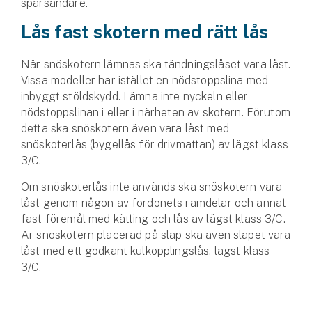
spårsändare.
Hundförsäkring
Lås fast skotern med rätt lås
Jakthundsförsäkring
När snöskotern lämnas ska tändningslåset vara låst.
Kattförsäkring
Vissa modeller har istället en nödstoppslina med
inbyggt stöldskydd. Lämna inte nyckeln eller
Djurförsäkring
nödstoppslinan i eller i närheten av skotern. Förutom
detta ska snöskotern även vara låst med
Hem & hus
snöskoterlås (bygellås för drivmattan) av lägst klass
3/C.
Hemförsäkring
Om snöskoterlås inte används ska snöskotern vara
Villaförsäkring
låst genom någon av fordonets ramdelar och annat
fast föremål med kätting och lås av lägst klass 3/C.
Bostadsrättsförsäkring
Är snöskotern placerad på släp ska även släpet vara
låst med ett godkänt kulkopplingslås, lägst klass
Hyresrättsförsäkring
3/C.
Fritidshusförsäkring