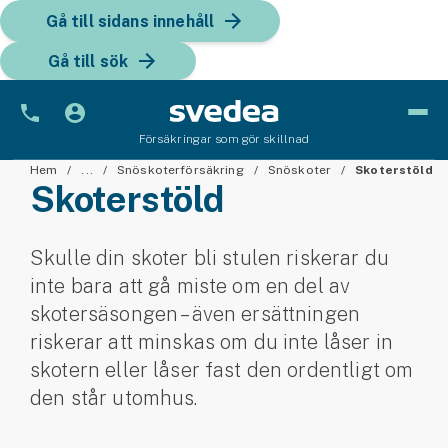
Gå till sidans innehåll
Gå till sök
Försäkringar som gör skillnad
Bil
Hem
...
Snöskoterförsäkring
Snöskoter
Skoterstöld
Skoterstöld
Bilförsäkring
Skulle din skoter bli stulen riskerar du
Bilförsäkring för företag
inte bara att gå miste om en del av
Fordon
skotersäsongen – även ersättningen
riskerar att minskas om du inte låser in
Snöskoterförsäkring
skotern eller låser fast den ordentligt om
ATV-försäkring
den står utomhus.
Släpvagnsförsäkring