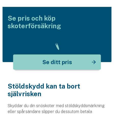
Företag
Företagsförsäkring
Se pris och köp
skoterförsäkring
Bilförsäkring för företag
Släpvagnsförsäkring
Drönarförsäkring
För förmedlare
Se ditt pris
Gruppförsäkringar
Kommunolycksfall
Stöldskydd kan ta bort
självrisken
Försäkring via förmedlare
Se alla försäkringar
Skyddar du din snöskoter med stöldskyddsmärkning
eller spårsändare slipper du dessutom betala