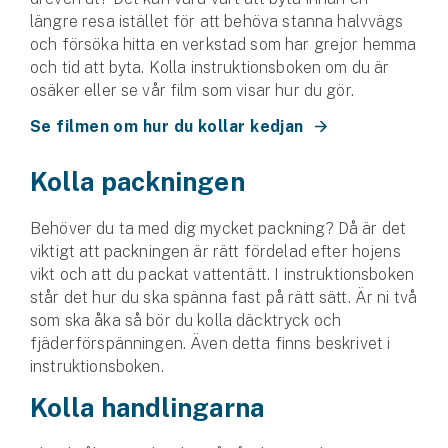
Företag
längre resa istället för att behöva stanna halvvägs
och försöka hitta en verkstad som har grejor hemma
Företagsförsäkring
och tid att byta. Kolla instruktionsboken om du är
osäker eller se vår film som visar hur du gör.
Bilförsäkring för företag
Se filmen om hur du kollar kedjan
Släpvagnsförsäkring
Kolla packningen
Drönarförsäkring
För förmedlare
Behöver du ta med dig mycket packning? Då är det
viktigt att packningen är rätt fördelad efter hojens
vikt och att du packat vattentätt. I instruktionsboken
Gruppförsäkringar
står det hur du ska spänna fast på rätt sätt. Är ni två
som ska åka så bör du kolla däcktryck och
Kommunolycksfall
fjäderförspänningen. Även detta finns beskrivet i
instruktionsboken.
Försäkring via förmedlare
Se alla försäkringar
Kolla handlingarna