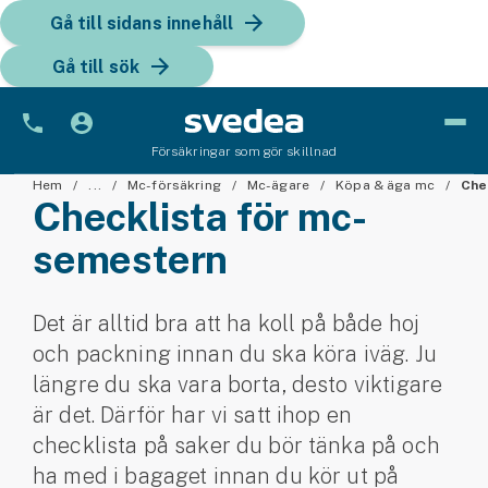
Gå till sidans innehåll
Gå till sök
Försäkringar som gör skillnad
Bil
Hem
...
Mc-försäkring
Mc-ägare
Köpa & äga mc
Che
Checklista för mc-
Bilförsäkring
semestern
Bilförsäkring för företag
Det är alltid bra att ha koll på både hoj
Fordon
och packning innan du ska köra iväg. Ju
Snöskoterförsäkring
längre du ska vara borta, desto viktigare
är det. Därför har vi satt ihop en
ATV-försäkring
checklista på saker du bör tänka på och
ha med i bagaget innan du kör ut på
Släpvagnsförsäkring