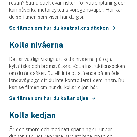
resan? Slitna däck ökar risken för vattenplaning och
Hundförsäkring
kan påverka motorcykelns köregenskaper. Här kan
du se filmen som visar hur du gör.
Jakthundsförsäkring
Se filmen om hur du kontrollera däcken
Kattförsäkring
Kolla nivåerna
Djurförsäkring
Hem & hus
Det är väldigt viktigt att kolla nivåerna på olja,
kylvätska och bromsvätska. Kolla instruktionsboken
Hemförsäkring
om du är osäker. Du vill inte bli stående på en öde
landsväg pga att du inte kontrollerat dem innan. Du
Villaförsäkring
kan se filmen om hur du kollar oljan här.
Se filmen om hur du kollar oljan
Bostadsrättsförsäkring
Kolla kedjan
Hyresrättsförsäkring
Är den smord och med rätt spänning? Hur ser
Fritidshusförsäkring
dreven ut? Det kan vara värt att byta innan en