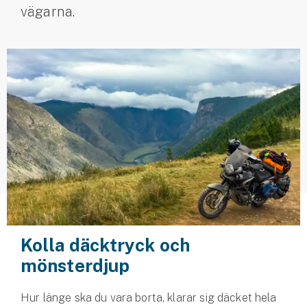
vägarna.
Husvagnsförsäkring
Motorcykel
Mc-försäkring
Märkesförsäkringar
Båt
Båtförsäkring
Märkesförsäkringar
Vattenskoterförsäkring
Kolla däcktryck och
mönsterdjup
Sportfiskarna
Djur
Hur länge ska du vara borta, klarar sig däcket hela