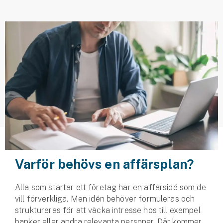
Husvagnsförsäkring
Motorcykel
Mc-försäkring
Märkesförsäkringar
Båt
Båtförsäkring
Märkesförsäkringar
Varför behövs en affärsplan?
Vattenskoterförsäkring
Alla som startar ett företag har en affärsidé som de
Sportfiskarna
vill förverkliga. Men idén behöver formuleras och
Djur
struktureras för att väcka intresse hos till exempel
banker eller andra relevanta personer. Där kommer