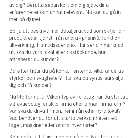
Företag
av dig? Berätta sedan kort om dig själv, dina
erfarenheter och annat relevant. Nu kan du gå in
Företagsförsäkring
mer på djupet.
Börja att beskriva mer detaljerat vad som skiljer din
Bilförsäkring för företag
produkt eller tjänst från andra – prisnivå, funktion,
tillverkning, framtidsscenario. Hur ser din marknad
Släpvagnsförsäkring
ut, ska du vara lokal eller rikstäckande, hur
attraherar du kunder?
Drönarförsäkring
För förmedlare
Därefter tittar du på konkurrenterna, vilka är deras
styrkor och svagheter? Hur ska du synas, särskilja
Gruppförsäkringar
dig och få kunder?
Nu lite formalia. Vilken typ av företag har du startat,
Kommunolycksfall
ett aktiebolag, enskild firma eller annan firmaform?
Var ska du driva firman, hemifrån eller hyra lokal?
Försäkring via förmedlare
Vad behöver du för att starta verksamheten, ett
Se alla försäkringar
lager, maskiner eller andra inventarier?
Komplettera till sist med en målbild. När tänker du