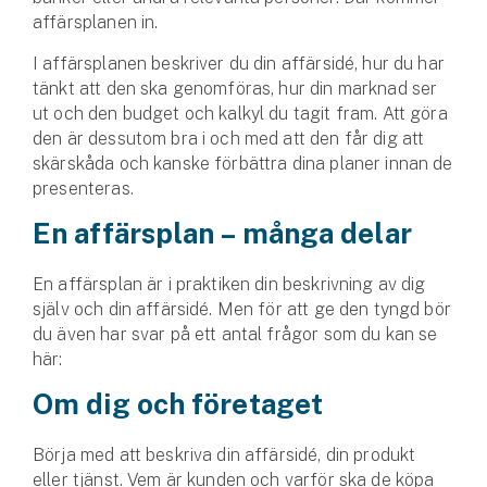
Hundförsäkring
affärsplanen in.
I affärsplanen beskriver du din affärsidé, hur du har
Jakthundsförsäkring
tänkt att den ska genomföras, hur din marknad ser
ut och den budget och kalkyl du tagit fram. Att göra
Kattförsäkring
den är dessutom bra i och med att den får dig att
skärskåda och kanske förbättra dina planer innan de
Djurförsäkring
presenteras.
Hem & hus
En affärsplan – många delar
Hemförsäkring
En affärsplan är i praktiken din beskrivning av dig
Villaförsäkring
själv och din affärsidé. Men för att ge den tyngd bör
du även har svar på ett antal frågor som du kan se
här:
Bostadsrättsförsäkring
Om dig och företaget
Hyresrättsförsäkring
Börja med att beskriva din affärsidé, din produkt
Fritidshusförsäkring
eller tjänst. Vem är kunden och varför ska de köpa