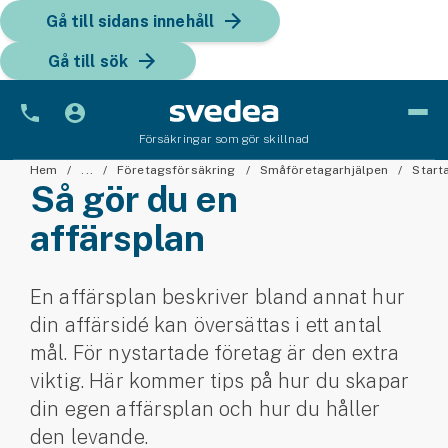
Gå till sidans innehåll
Gå till sök
Försäkringar som gör skillnad
Bil
Hem
...
Företagsförsäkring
Småföretagarhjälpen
Start
Så gör du en
Bilförsäkring
affärsplan
Bilförsäkring för företag
En affärsplan beskriver bland annat hur
Fordon
din affärsidé kan översättas i ett antal
Snöskoterförsäkring
mål. För nystartade företag är den extra
viktig. Här kommer tips på hur du skapar
ATV-försäkring
din egen affärsplan och hur du håller
den levande.
Släpvagnsförsäkring