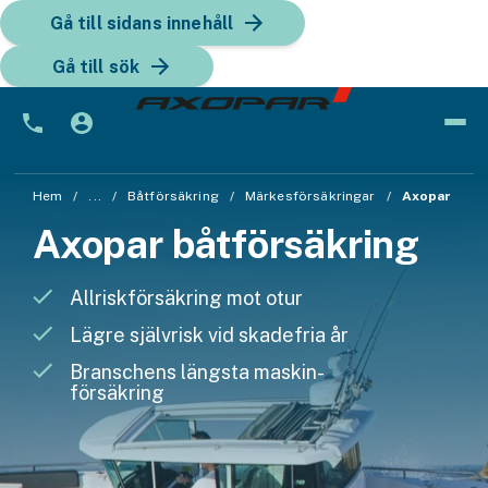
Gå till sidans innehåll
Gå till sök
Bil
Hem
...
Båtförsäkring
Märkesförsäkringar
Axopar
Axopar båtförsäkring
Bilförsäkring
Bilförsäkring för företag
Allrisk­försäkring mot otur
Fordon
Lägre självrisk vid skadefria år
Branschens längsta maskin­­
Snöskoterförsäkring
försäkring
ATV-försäkring
Släpvagnsförsäkring