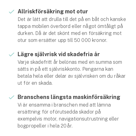
Hundförsäkring
Allrisk­försäkring mot otur
Jakthundsförsäkring
Det är lätt att drulla till det på en båt och kanske
tappa mobilen överbord eller något ömtåligt på
Kattförsäkring
durken. Då är det skönt med en försäkring mot
otur som ersätter upp till 50 000 kronor.
Djurförsäkring
Lägre självrisk vid skadefria år
Hem & hus
Varje skadefritt år belönas med en summa som
sätts in på ett självrisk­konto. Pengarna kan
Hemförsäkring
betala hela eller delar av själv­risken om du råkar
ut för en skada.
Villaförsäkring
Branschens längsta maskin­­försäkring
Bostadsrättsförsäkring
Vi är ensamma i branschen med att lämna
ersättning för oförutsedda skador på
Hyresrättsförsäkring
exempelvis motor, navigations­­utrustning eller
bog­­propeller i hela 20 år.
Fritidshusförsäkring