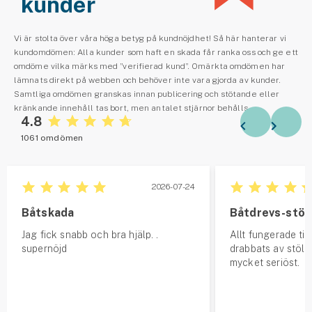
kunder
Vi är stolta över våra höga betyg på kundnöjdhet! Så här hanterar vi
kundomdömen: Alla kunder som haft en skada får ranka oss och ge ett
omdöme vilka märks med ”verifierad kund”. Omärkta omdömen har
lämnats direkt på webben och behöver inte vara gjorda av kunder.
Samtliga omdömen granskas innan publicering och stötande eller
kränkande innehåll tas bort, men antalet stjärnor behålls.
4.8
1061 omdömen
2026-07-24
Båtskada
Båtdrevs-stöl
Jag fick snabb och bra hjälp. .
Allt fungerade till
supernöjd
drabbats av stöld
mycket seriöst.