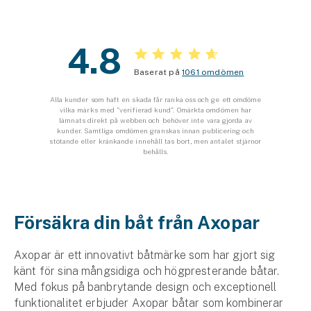
Företag
Företagsförsäkring
4.8
Bilförsäkring för företag
Baserat på
1061 omdömen
Alla kunder som haft en skada får ranka oss och ge ett omdöme
Släpvagnsförsäkring
vilka märks med ”verifierad kund”. Omärkta omdömen har
lämnats direkt på webben och behöver inte vara gjorda av
kunder. Samtliga omdömen granskas innan publicering och
Drönarförsäkring
stötande eller kränkande innehåll tas bort, men antalet stjärnor
behålls.
För förmedlare
Gruppförsäkringar
Försäkra din båt från Axopar
Kommunolycksfall
Axopar är ett innovativt båtmärke som har gjort sig
Försäkring via förmedlare
känt för sina mångsidiga och högpresterande båtar.
Se alla försäkringar
Med fokus på banbrytande design och exceptionell
funktionalitet erbjuder Axopar båtar som kombinerar