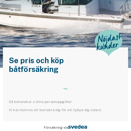
Husvagnsförsäkring
Motorcykel
Mc-försäkring
Märkesförsäkringar
Båt
Se pris och köp
båtförsäkring
Båtförsäkring
Märkesförsäkringar
Vattenskoterförsäkring
Så behandlar vi dina personuppgifter
Vi kan komma att kontakta dig för att hjälpa dig vidare.
Sportfiskarna
Djur
Försäkring via