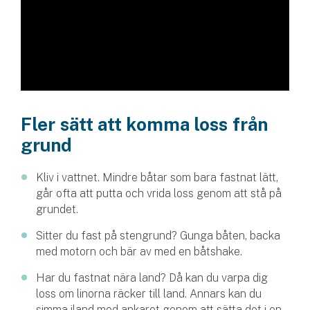
Företag
Företagsförsäkring
Bilförsäkring för företag
Släpvagnsförsäkring
Fler sätt att komma loss från
Drönarförsäkring
grund
För förmedlare
Kliv i vattnet. Mindre båtar som bara fastnat lätt,
Gruppförsäkringar
går ofta att putta och vrida loss genom att stå på
grundet.
Kommunolycksfall
Sitter du fast på stengrund? Gunga båten, backa
med motorn och bär av med en båtshake.
Försäkring via förmedlare
Se alla försäkringar
Har du fastnat nära land? Då kan du varpa dig
loss om linorna räcker till land. Annars kan du
simma iland med ankaret genom att sätta det i en