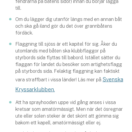
fendrarna på båtens sidor) innan du börjar lägga
Företag
till.
Företagsförsäkring
Om du lägger dig utanför längs med en annan båt
och ska gå iland gör du det över grannbåtens
Bilförsäkring för företag
fördäck.
Flaggning till sjöss är ett kapitel för sig. Åker du
Släpvagnsförsäkring
utomlands med båten ska klubbflaggor på
styrbords sida flyttas till babord. Istället sätter du
Drönarförsäkring
flaggan för landet du besöker som artighetsflagg
För förmedlare
på styrbords sida. Felaktig flaggning kan faktiskt
Svenska
vara straffbart i vissa länder! Läs mer på
Gruppförsäkringar
Kryssarklubben.
Kommunolycksfall
Att ha sprayhooden uppe vid gång anses i vissa
kretsar som amatörmässigt. Men när det ösregnar
Försäkring via förmedlare
ute eller solen steker är det skönt att gömma sig
Se alla försäkringar
bakom ett kapell, amatörmässigt eller ej.