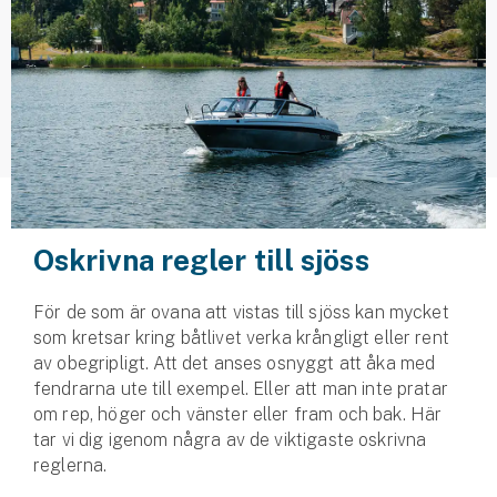
Husvagnsförsäkring
Motorcykel
Mc-försäkring
Märkesförsäkringar
Båt
Oskrivna regler till sjöss
Båtförsäkring
För de som är ovana att vistas till sjöss kan mycket
Märkesförsäkringar
som kretsar kring båtlivet verka krångligt eller rent
av obegripligt. Att det anses osnyggt att åka med
Vattenskoterförsäkring
fendrarna ute till exempel. Eller att man inte pratar
om rep, höger och vänster eller fram och bak. Här
Sportfiskarna
tar vi dig igenom några av de viktigaste oskrivna
Djur
reglerna.