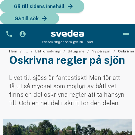
Gå till sidans innehåll
Gå till sök
Försäkringar som gör skillnad
Bil
Hem
...
Båtförsäkring
Båtägare
Ny på sjön
Oskrivna
Oskrivna regler på sjön
Bilförsäkring
Livet till sjöss är fantastiskt! Men för att
Bilförsäkring för företag
få ut så mycket som möjligt av båtlivet
Fordon
finns en del oskrivna regler att ta hänsyn
till. Och en hel del i skrift för den delen.
Snöskoterförsäkring
ATV-försäkring
Släpvagnsförsäkring