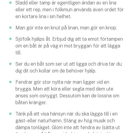
Sladd eller tamp är egentligen ändan av en lina
Hundförsäkring
eller ett rep, men i folkmun används även ordet för
en kortare lina i sin helhet.
Jakthundsförsäkring
Man gör inte en knut på linan, man gör en knop.
Kattförsäkring
Sjöfolk hjälps åt. Erbjud dig att ta emot förtampen
om en båt är på väg in mot bryggan för att lägga
Djurförsäkring
till.
Hem & hus
Ser du en båt som ser ut att ligga och driva tar du
Hemförsäkring
dig dit och kollar om de behöver hjälp.
Fendrar gör stor nytta när man ligger vid en
Villaförsäkring
brygga. Men att köra eller segla med dem ute
anses som osnyggt. Dessutom kan de lossna om
Bostadsrättsförsäkring
båten kränger.
Hyresrättsförsäkring
Tänk på att visa hänsyn när du ska lägga till i en
gäst- eller naturhamn. Stäng av hög musik och
Fritidshusförsäkring
dämpa tonläget. Glöm inte att fendra av (sätta ut