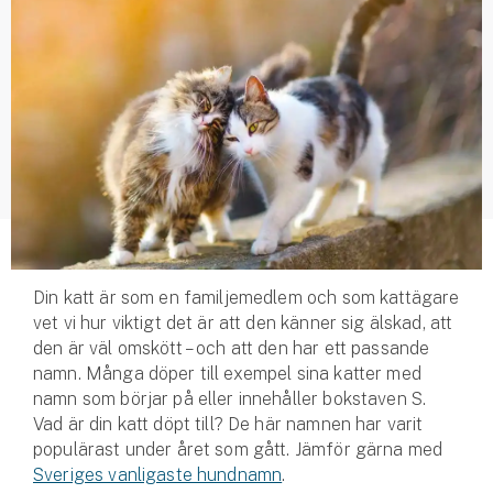
Husvagnsförsäkring
Motorcykel
Mc-försäkring
Märkesförsäkringar
Båt
Båtförsäkring
Din katt är som en familjemedlem och som kattägare
Märkesförsäkringar
vet vi hur viktigt det är att den känner sig älskad, att
den är väl omskött – och att den har ett passande
Vattenskoterförsäkring
namn. Många döper till exempel sina katter med
namn som börjar på eller innehåller bokstaven S.
Vad är din katt döpt till? De här namnen har varit
Sportfiskarna
populärast under året som gått. Jämför gärna med
Djur
Sveriges vanligaste hundnamn
.