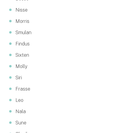
Företag
Nisse
Företagsförsäkring
Morris
Bilförsäkring för företag
Smulan
Findus
Släpvagnsförsäkring
Sixten
Drönarförsäkring
Molly
För förmedlare
Siri
Gruppförsäkringar
Frasse
Kommunolycksfall
Leo
Försäkring via förmedlare
Nala
Se alla försäkringar
Sune