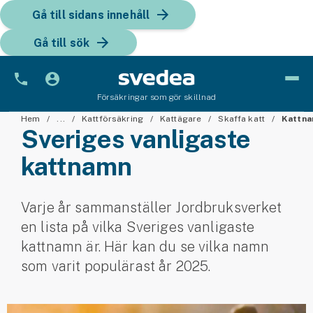
Gå till sidans innehåll
Gå till sök
Försäkringar som gör skillnad
Bil
Hem
...
Kattförsäkring
Kattägare
Skaffa katt
Kattn
Sveriges vanligaste
Bilförsäkring
kattnamn
Bilförsäkring för företag
Varje år sammanställer Jordbruksverket
Fordon
en lista på vilka Sveriges vanligaste
Snöskoterförsäkring
kattnamn är. Här kan du se vilka namn
som varit populärast år 2025.
ATV-försäkring
Släpvagnsförsäkring