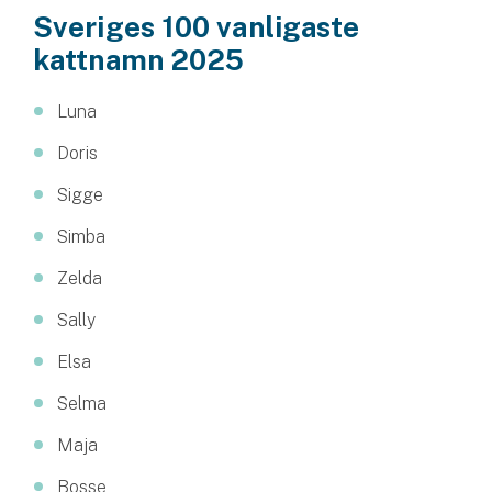
Hundförsäkring
Sveriges 100 vanligaste
kattnamn 2025
Jakthundsförsäkring
Luna
Kattförsäkring
Doris
Djurförsäkring
Sigge
Hem & hus
Simba
Hemförsäkring
Zelda
Villaförsäkring
Sally
Elsa
Bostadsrättsförsäkring
Selma
Hyresrättsförsäkring
Maja
Fritidshusförsäkring
Bosse