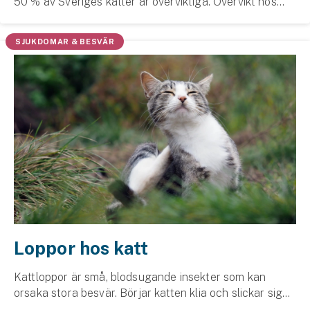
50 % av Sveriges katter är överviktiga. Övervikt hos
Hundförsäkring
katt är därför ett vanligt problem som behöver tas på
allvar för kattens hälsa.
Jakthundsförsäkring
SJUKDOMAR & BESVÄR
Kattförsäkring
Djurförsäkring
Hem & hus
Hemförsäkring
Villaförsäkring
Bostadsrättsförsäkring
Loppor hos katt
Hyresrättsförsäkring
Kattloppor är små, blodsugande insekter som kan
orsaka stora besvär. Börjar katten klia och slickar sig
Fritidshusförsäkring
eller får utslag bör du kontrollera om det rör sig om