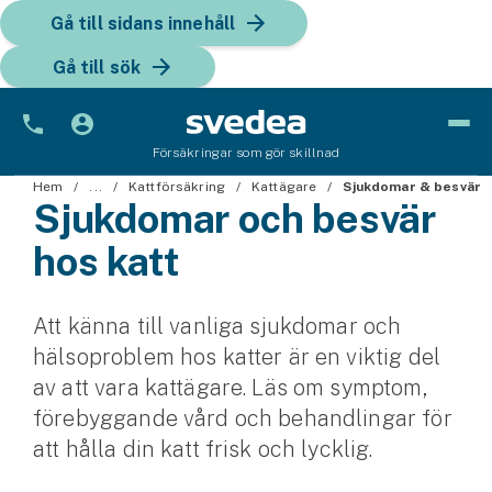
Gå till sidans innehåll
Gå till sök
Försäkringar som gör skillnad
Bil
Hem
...
Kattförsäkring
Kattägare
Sjukdomar & besvär
Sjukdomar och besvär
Bilförsäkring
hos katt
Bilförsäkring för företag
Att känna till vanliga sjukdomar och
Fordon
hälsoproblem hos katter är en viktig del
Snöskoterförsäkring
av att vara kattägare. Läs om symptom,
förebyggande vård och behandlingar för
ATV-försäkring
att hålla din katt frisk och lycklig.
Släpvagnsförsäkring