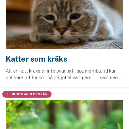
Katter som kräks
Att en katt kräks är inte ovanligt i sig, men ibland kan
det vara ett tecken på något allvarligare. Tillsammans
med vår expert Elise Lundin, leg. veterinär, berättar vi
hur du bedömer din katts kräkni...
SJUKDOMAR & BESVÄR