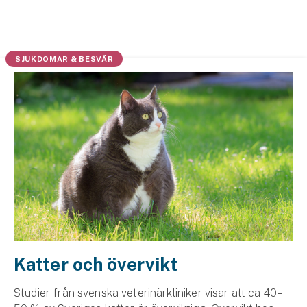
Husvagnsförsäkring
Motorcykel
SJUKDOMAR & BESVÄR
Mc-försäkring
Märkesförsäkringar
Båt
Båtförsäkring
Märkesförsäkringar
Vattenskoterförsäkring
Katter och övervikt
Sportfiskarna
Djur
Studier från svenska veterinärkliniker visar att ca 40–