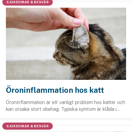
SJUKDOMAR & BESVÄR
Öroninflammation hos katt
Öroninflammation är ett vanligt problem hos katter och
kan orsaka stort obehag. Typiska symtom är klåda i
kattens öra, skakningar på huvudet och illa­luktande
öron.
SJUKDOMAR & BESVÄR