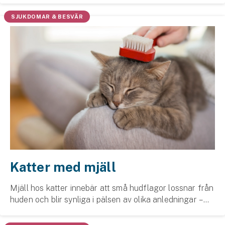
Företag
loppor.
SJUKDOMAR & BESVÄR
Företagsförsäkring
Bilförsäkring för företag
Släpvagnsförsäkring
Drönarförsäkring
För förmedlare
Gruppförsäkringar
Kommunolycksfall
Katter med mjäll
Försäkring via förmedlare
Mjäll hos katter innebär att små hud­flagor lossnar från
huden och blir synliga i pälsen av olika anledningar –
Se alla försäkringar
från torr hud och päls­byte till parasiter eller sjukdomar.