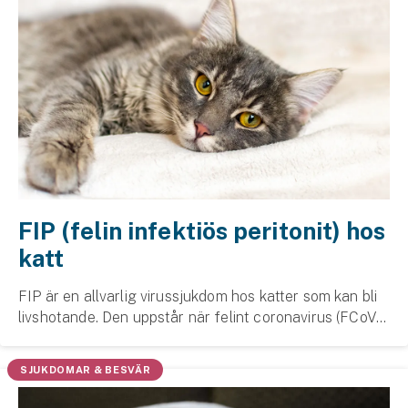
FIP (felin infektiös peritonit) hos
katt
FIP är en allvarlig virussjukdom hos katter som kan bli
livs­hotande. Den uppstår när felint coronavirus (FCoV),
ett vanligt kattvirus, muterar.
SJUKDOMAR & BESVÄR