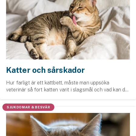
Katter och sårskador
Hur farligt är ett kattbett, måste man uppsöka
veterinär så fort katten varit i slagsmål och vad kan du
själv göra för att slippa ett veterinärbesök? Vi, och
Elise Lundin, leg. veterinär berättar mer.
SJUKDOMAR & BESVÄR