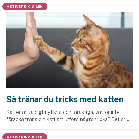
Hundförsäkring
AKTIVERING & LEK
Jakthundsförsäkring
Kattförsäkring
Djurförsäkring
Hem & hus
Hemförsäkring
Villaförsäkring
Så tränar du tricks med katten
Bostadsrättsförsäkring
Katter är väldigt nyfikna och läraktiga. Varför inte
Hyresrättsförsäkring
försöka träna din katt att utföra några tricks? Det är
roligt, utmanande och stärker dina band med katten.
Fritidshusförsäkring
Här är några tips på hur du kan träna di...
AKTIVERING & LEK