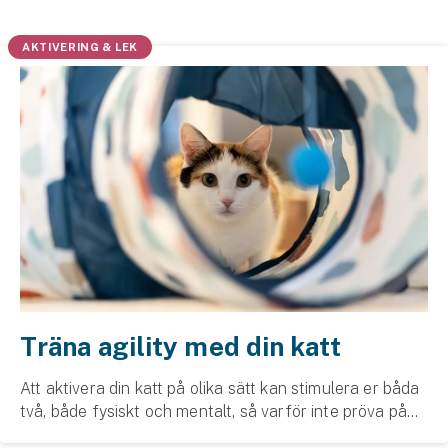
Husvagnsförsäkring
AKTIVERING & LEK
Motorcykel
Mc-försäkring
Märkesförsäkringar
Båt
Båtförsäkring
Märkesförsäkringar
Vattenskoterförsäkring
Träna agility med din katt
Sportfiskarna
Att aktivera din katt på olika sätt kan stimulera er båda
två, både fysiskt och mentalt, så varför inte pröva på
Djur
agilityträning? Vi berättar mer.