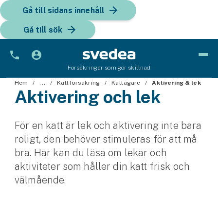
Gå till sidans innehåll
Gå till sök
Försäkringar som gör skillnad
Bil
Hem
...
Kattförsäkring
Kattägare
Aktivering & lek
Aktivering och lek
Bilförsäkring
För en katt är lek och aktivering inte bara
Bilförsäkring för företag
roligt, den behöver stimuleras för att må
Fordon
bra. Här kan du läsa om lekar och
aktiviteter som håller din katt frisk och
Snöskoterförsäkring
välmående.
ATV-försäkring
Släpvagnsförsäkring