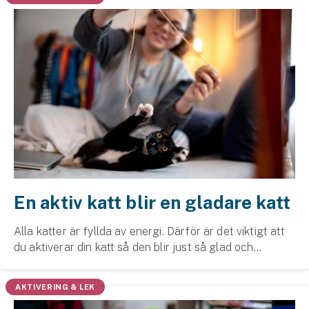
Företag
Företagsförsäkring
Bilförsäkring för företag
Släpvagnsförsäkring
Drönarförsäkring
För förmedlare
Gruppförsäkringar
En aktiv katt blir en gladare katt
Kommunolycksfall
Alla katter är fyllda av energi. Därför är det viktigt att
du aktiverar din katt så den blir just så glad och
Försäkring via förmedlare
harmonisk som en katt ska vara. Vi har samlat några
Se alla försäkringar
enkla gör-det-själv tips.
AKTIVERING & LEK