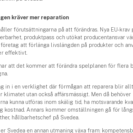
gen kräver mer reparation
åller förutsättningarna på att förändras. Nya EU-krav
erbarhet, produktpass och utökat producentansvar vä
företag att förlänga livslängden på produkter och an
r effektivt.
r att det kommer att förändra spelplanen för flera b
gna.
äg in i en verklighet där förmågan att reparera blir allt
ör klimatet utan också affärsmässigt. Men då behöver
rna kunna utföras inom skälig tid, ha motsvarande kva
lig kostnad. Annars kommer omställningen gå för lång
ther, hållbarhetschef på Svedea.
ser Svedea en annan utmaning växa fram: kompetensbr
Se alla försäkringar