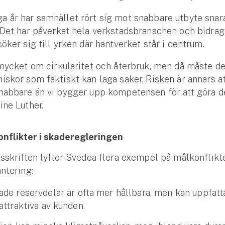
 år har samhället rört sig mot snabbare utbyte snar
 Det har påverkat hela verkstadsbranschen och bidragit
söker sig till yrken där hantverket står i centrum.
 mycket om cirkularitet och återbruk, men då måste d
iskor som faktiskt kan laga saker. Risken är annars att
nabbare än vi bygger upp kompetensen för att göra de
ine Luther.
onflikter i skaderegleringen
tsskriften lyfter Svedea flera exempel på målkonflik
antering:
de reservdelar är ofta mer hållbara, men kan uppfat
attraktiva av kunden.