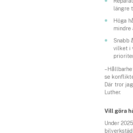
Reparat
längre t
Höga hål
mindre 
Snabb å
vilket i
priorit
– Hållbarhe
se konflikt
Där tror ja
Luther.
Vill göra h
Under 2025 
bilverkstäd