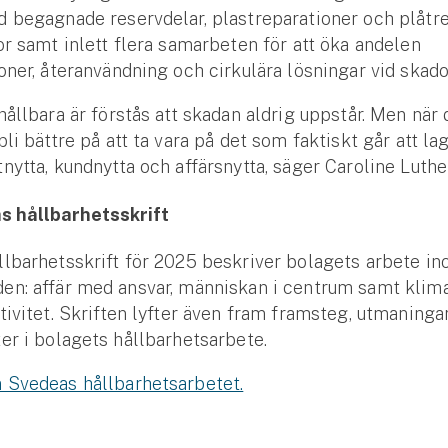
 begagnade reservdelar, plastreparationer och plåtr
or samt inlett flera samarbeten för att öka andelen
oner, återanvändning och cirkulära lösningar vid skado
hållbara är förstås att skadan aldrig uppstår. Men när
li bättre på att ta vara på det som faktiskt går att lag
nytta, kundnytta och affärsnytta, säger Caroline Luther
 hållbarhetsskrift
lbarhetsskrift för 2025 beskriver bolagets arbete in
n: affär med ansvar, människan i centrum samt klima
tivitet. Skriften lyfter även fram framsteg, utmaninga
er i bolagets hållbarhetsarbete.
 Svedeas hållbarhetsarbetet.