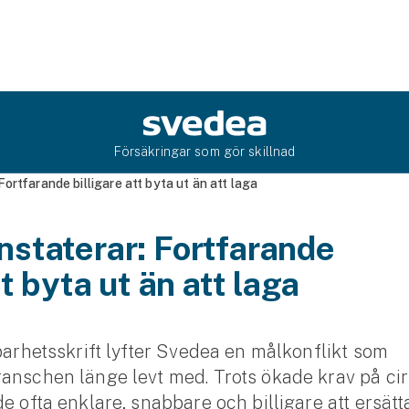
Försäkringar som gör skillnad
ortfarande billigare att byta ut än att laga
staterar: Fortfarande
tt byta ut än att laga
lbarhetsskrift lyfter Svedea en målkonflikt som
anschen länge levt med. Trots ökade krav på cirk
de ofta enklare, snabbare och billigare att ersät