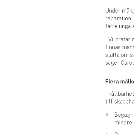
Under många
reparation.
färre unga 
– Vi pratar
finnas männ
ställa om s
säger Carol
Flera målk
I hållbarhe
till skadeh
Begagna
mindre 