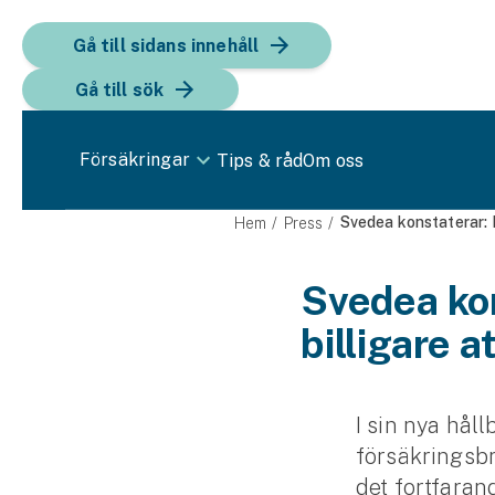
Gå till sidans innehåll
Gå till sök
Försäkringar
Tips & råd
Om oss
Bil
Svedea konstaterar: F
Hem
Press
Bilförsäkring
Svedea kon
billigare a
Bilförsäkring för företag
Fordon
Snöskoterförsäkring
I sin nya hål
försäkringsbr
ATV-försäkring
det fortfaran