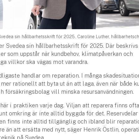
Svedea sin hållbarhetsskrift för 2025. Caroline Luther, hållbarhetsch
er Svedea sin hållbarhetsskrift för 2025. Där beskrivs
ter som uppstår när kundbehov, klimatpåverkan och
ga villkor ska vägas mot varandra.
dligaste handlar om reparation. I många skadesituatio
 mer rationellt att byta ut än att laga, även när både k
h försäkringsbolag vill minska resursanvändningen.
 här i praktiken varje dag. Viljan att reparera finns oft
nt omkring är inte alltid byggda för det. Reservdelar
 finns inte alltid tillgänglig och ibland blir reparati
re än att ersätta med nytt, säger Henrik Östlin, operat
teknik på Svedea.