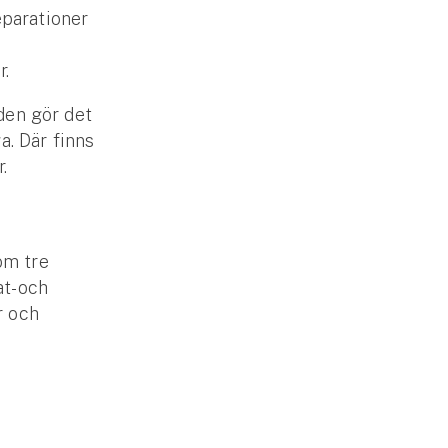
eparationer
r.
 den gör det
a. Där finns
.
om tre
t- och
r och