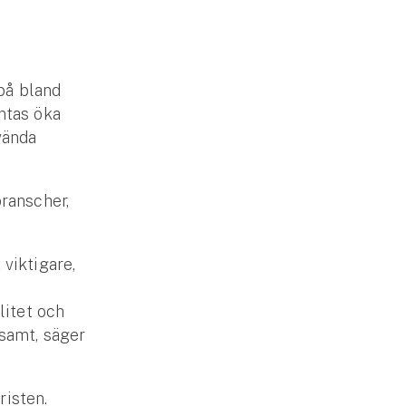
 på bland
ntas öka
vända
ranscher,
 viktigare,
litet och
samt, säger
isten.