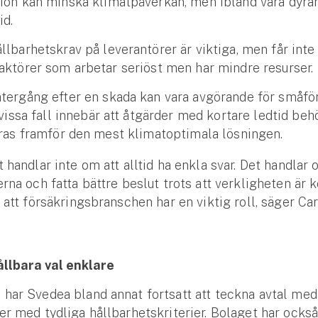
ion kan minska klimatpåverkan, men ibland vara dyrar
id.
lbarhetskrav på leverantörer är viktiga, men får inte 
aktörer som arbetar seriöst men har mindre resurser.
tergång efter en skada kan vara avgörande för småfö
 vissa fall innebär att åtgärder med kortare ledtid beh
eras framför den mest klimatoptimala lösningen.
t handlar inte om att alltid ha enkla svar. Det handlar 
erna och fatta bättre beslut trots att verkligheten är 
g att försäkringsbranschen har en viktig roll, säger Ca
ållbara val enklare
har Svedea bland annat fortsatt att teckna avtal med
er med tydliga hållbarhetskriterier. Bolaget har också