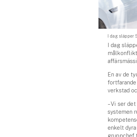
Djur
Hundförsäkring
Jakthundsförsäkring
I dag släpper 
I dag släpp
Kattförsäkring
målkonflik
Djurförsäkring
affärsmässi
Hem & hus
En av de ty
fortfarande
Hemförsäkring
verkstad oc
Villaförsäkring
– Vi ser det
systemen ru
Bostadsrättsförsäkring
kompetensen
enkelt dyra
Hyresrättsförsäkring
gruppchef 