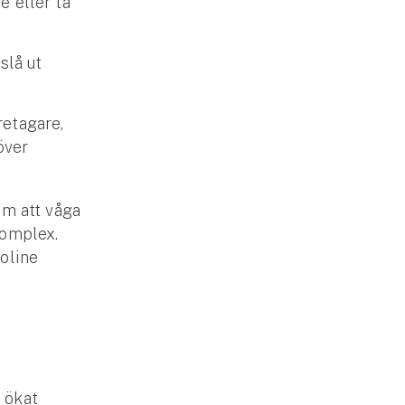
e eller ta
slå ut
retagare,
över
om att våga
komplex.
roline
 ökat