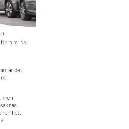
ef.
 flera av de
ner är det
und,
a, men
 saknas,
onen helt
iv