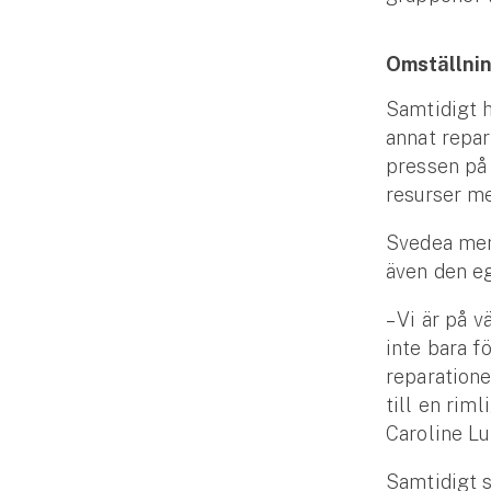
Fritidshusförsäkring
Företag
Omställnin
Företagsförsäkring
Samtidigt h
annat repar
Bilförsäkring för företag
pressen på 
resurser me
Släpvagnsförsäkring
Svedea mena
Drönarförsäkring
även den e
För förmedlare
– Vi är på v
inte bara f
Gruppförsäkringar
reparatione
till en rim
Kommunolycksfall
Caroline Lu
Försäkring via förmedlare
Samtidigt 