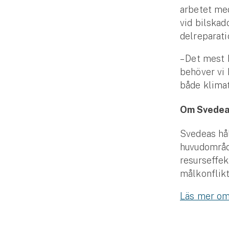
arbetet med
vid bilskad
delreparati
– Det mest 
behöver vi b
både klimat
Om Svedeas
Svedeas hål
huvudområde
resurseffek
målkonflikt
Läs mer om