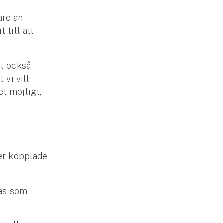
are än
 till att
et också
 vi vill
t möjligt,
ter kopplade
tas som