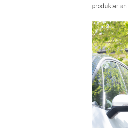
produkter än 
Släpvagnsförsäkring
Husvagnsförsäkring
Motorcykel
Mc-försäkring
Märkesförsäkringar
Båt
Båtförsäkring
Märkesförsäkringar
Vattenskoterförsäkring
Sportfiskarna