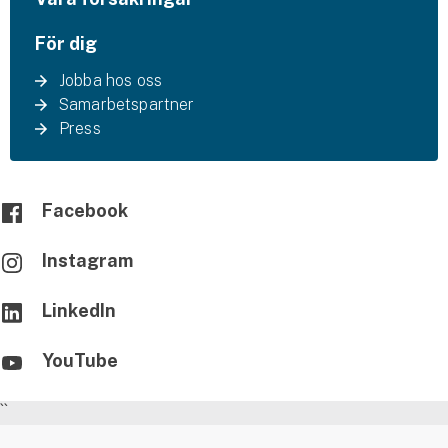
För dig
Jobba hos oss
Samarbetspartner
Press
Facebook
Instagram
LinkedIn
YouTube
``