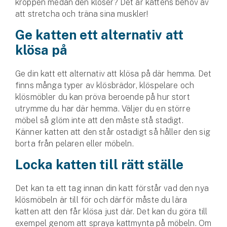
kroppen medan den klöser? Det är kattens behov av
Hundförsäkring
att stretcha och träna sina muskler!
Jakthundsförsäkring
Ge katten ett alternativ att
klösa på
Kattförsäkring
Ge din katt ett alternativ att klösa på där hemma. Det
Djurförsäkring
finns många typer av klösbrädor, klöspelare och
Hem & hus
klösmöbler du kan pröva beroende på hur stort
utrymme du har där hemma. Väljer du en större
Hemförsäkring
möbel så glöm inte att den måste stå stadigt.
Känner katten att den står ostadigt så håller den sig
Villaförsäkring
borta från pelaren eller möbeln.
Locka katten till rätt ställe
Bostadsrättsförsäkring
Det kan ta ett tag innan din katt förstår vad den nya
Hyresrättsförsäkring
klösmöbeln är till för och därför måste du lära
katten att den får klösa just där. Det kan du göra till
Fritidshusförsäkring
exempel genom att spraya kattmynta på möbeln. Om