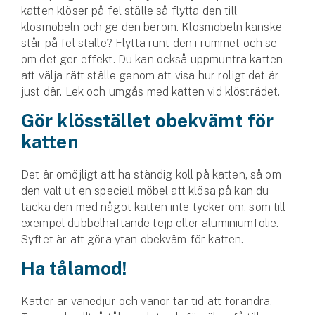
Företag
katten klöser på fel ställe så flytta den till
klösmöbeln och ge den beröm. Klösmöbeln kanske
Företagsförsäkring
står på fel ställe? Flytta runt den i rummet och se
om det ger effekt. Du kan också uppmuntra katten
Bilförsäkring för företag
att välja rätt ställe genom att visa hur roligt det är
just där. Lek och umgås med katten vid klösträdet.
Släpvagnsförsäkring
Gör klösstället obekvämt för
katten
Drönarförsäkring
För förmedlare
Det är omöjligt att ha ständig koll på katten, så om
den valt ut en speciell möbel att klösa på kan du
Gruppförsäkringar
täcka den med något katten inte tycker om, som till
exempel dubbelhäftande tejp eller aluminiumfolie.
Kommunolycksfall
Syftet är att göra ytan obekväm för katten.
Försäkring via förmedlare
Ha tålamod!
Se alla försäkringar
Katter är vanedjur och vanor tar tid att förändra.