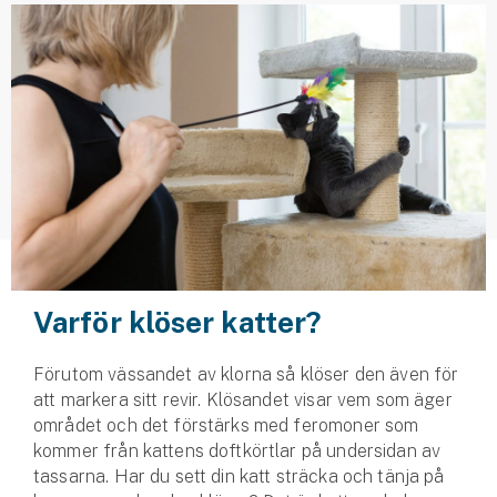
Husvagnsförsäkring
Motorcykel
Mc-försäkring
Märkesförsäkringar
Båt
Båtförsäkring
Varför klöser katter?
Märkesförsäkringar
Vattenskoterförsäkring
Förutom vässandet av klorna så klöser den även för
att markera sitt revir. Klösandet visar vem som äger
området och det förstärks med feromoner som
Sportfiskarna
kommer från kattens doftkörtlar på undersidan av
Djur
tassarna. Har du sett din katt sträcka och tänja på