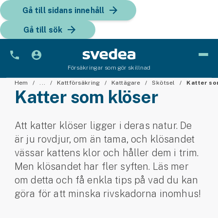
Gå till sidans innehåll
Gå till sök
Försäkringar som gör skillnad
Bil
Hem
...
Kattförsäkring
Kattägare
Skötsel
Katter so
Katter som klöser
Bilförsäkring
Att katter klöser ligger i deras natur. De
Bilförsäkring för företag
är ju rovdjur, om än tama, och klösandet
Fordon
vässar kattens klor och håller dem i trim.
Men klösandet har fler syften. Läs mer
Snöskoterförsäkring
om detta och få enkla tips på vad du kan
ATV-försäkring
göra för att minska rivskadorna inomhus!
Släpvagnsförsäkring