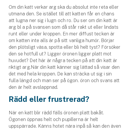
Företag
Om din katt verkar arg ska du absolut inte reta eller
utmana den. Se istället till att katten får en chans
Företagsförsäkring
att lugna ner sig i lugn och ro. Du ser om din katt är
arg bl a på svansen som då står rakt ut eller lindats
Bilförsäkring för företag
runt eller under kroppen. En mer diffust tecken är
om katten inte alls är på sitt vanliga humör. Börjar
Släpvagnsförsäkring
den plötsligt väsa, spotta eller bli helt tyst? Försöker
den se hotfull ut? Ligger öronen ligger platt mot
Drönarförsäkring
huvudet? Det här är några tecken på att din katt är
För förmedlare
riktigt arg.När din katt känner sig lättad så visar den
det med hela kroppen. De kan sträcka ut sig i sin
Gruppförsäkringar
fulla längd och man ser på ögon. öron och svans att
den är helt avslappnad.
Kommunolycksfall
Rädd eller frustrerad?
Försäkring via förmedlare
När en katt blir rädd fälls öronen platt bakåt.
Se alla försäkringar
Ögonen öppnas helt och pupillerna är helt
uppspärrade. Känns hotet nära inpå så kan den även