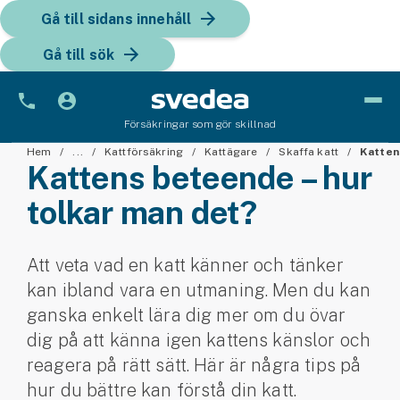
Gå till sidans innehåll
Gå till sök
Försäkringar som gör skillnad
Bil
Hem
...
Kattförsäkring
Kattägare
Skaffa katt
Katten
Kattens beteende – hur
Bilförsäkring
tolkar man det?
Bilförsäkring för företag
Att veta vad en katt känner och tänker
Fordon
kan ibland vara en utmaning. Men du kan
Snöskoterförsäkring
ganska enkelt lära dig mer om du övar
dig på att känna igen kattens känslor och
ATV-försäkring
reagera på rätt sätt. Här är några tips på
hur du bättre kan förstå din katt.
Släpvagnsförsäkring