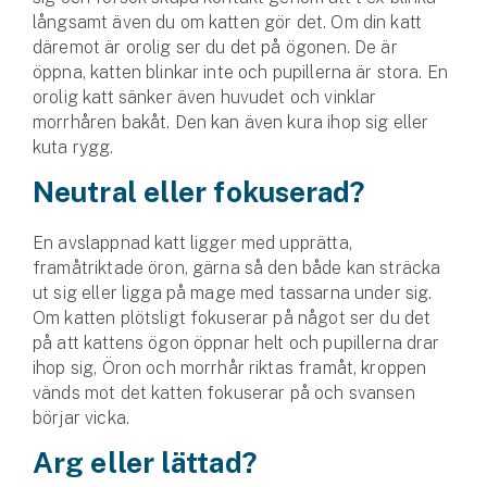
Hundförsäkring
långsamt även du om katten gör det. Om din katt
däremot är orolig ser du det på ögonen. De är
Jakthundsförsäkring
öppna, katten blinkar inte och pupillerna är stora. En
orolig katt sänker även huvudet och vinklar
Kattförsäkring
morrhåren bakåt. Den kan även kura ihop sig eller
kuta rygg.
Djurförsäkring
Neutral eller fokuserad?
Hem & hus
En avslappnad katt ligger med upprätta,
Hemförsäkring
framåtriktade öron, gärna så den både kan sträcka
ut sig eller ligga på mage med tassarna under sig.
Villaförsäkring
Om katten plötsligt fokuserar på något ser du det
på att kattens ögon öppnar helt och pupillerna drar
Bostadsrättsförsäkring
ihop sig, Öron och morrhår riktas framåt, kroppen
vänds mot det katten fokuserar på och svansen
Hyresrättsförsäkring
börjar vicka.
Arg eller lättad?
Fritidshusförsäkring