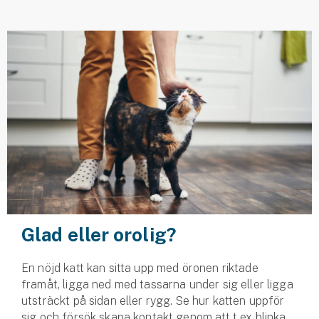
Husvagnsförsäkring
Motorcykel
Mc-försäkring
Märkesförsäkringar
Båt
Båtförsäkring
Märkesförsäkringar
Glad eller orolig?
Vattenskoterförsäkring
En nöjd katt kan sitta upp med öronen riktade
Sportfiskarna
framåt, ligga ned med tassarna under sig eller ligga
Djur
utsträckt på sidan eller rygg. Se hur katten uppför
sig och försök skapa kontakt genom att t ex blinka