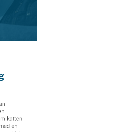
g
tan
en
 Om katten
 med en