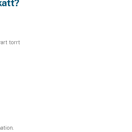
katt?
art torrt
mation.