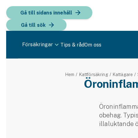
Gå till sidans innehåll
Gå till sök
Försäkringar
Tips & råd
Om oss
Bil
Hem
Kattförsäkring
Kattägare
Bilförsäkring
Öroninfla
Bilförsäkring för företag
Fordon
Öroninflammat
obehag. Typis
Snöskoterförsäkring
illa­luktande 
ATV-försäkring