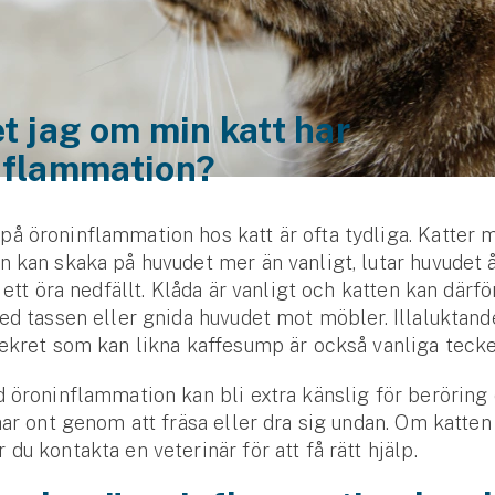
t jag om min katt har
nflammation?
 öron­­inflammation hos katt är ofta tydliga. Katter 
 kan skaka på huvudet mer än vanligt, lutar huvudet å
 ett öra nedfällt. Klåda är vanligt och katten kan därför
ed tassen eller gnida huvudet mot möbler. Illa­luktan
ekret som kan likna kaffesump är också vanliga teck
 öron­inflammation kan bli extra känslig för beröring 
har ont genom att fräsa eller dra sig undan. Om katten
du kontakta en veterinär för att få rätt hjälp.