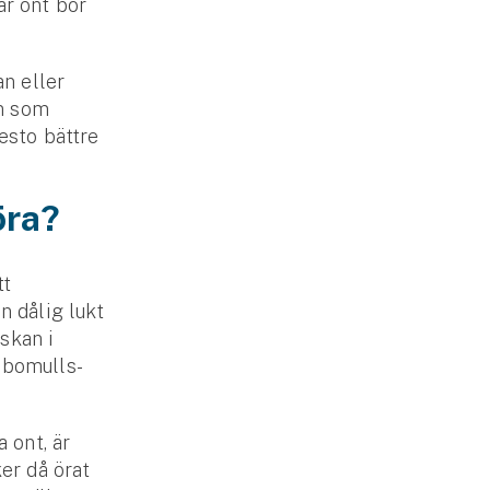
ar ont bör
n eller
em som
desto bättre
öra?
tt
n dålig lukt
skan i
 bomulls­
a ont, är
ker då örat