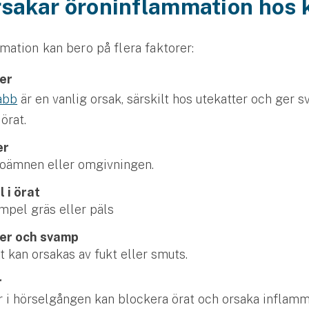
sakar öron­inflammation hos 
ation kan bero på flera faktorer:
er
abb
är en vanlig orsak, särskilt hos ute­katter och ger sv
 örat.
er
oämnen eller omgivningen.
 i örat
empel gräs eller päls
ier och svamp
t kan orsakas av fukt eller smuts.
r
r i hörselgången kan blockera örat och orsaka inflam­
Se alla försäkringar