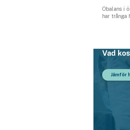
Obalans i ö
har trånga 
Vad kos
Jämför 