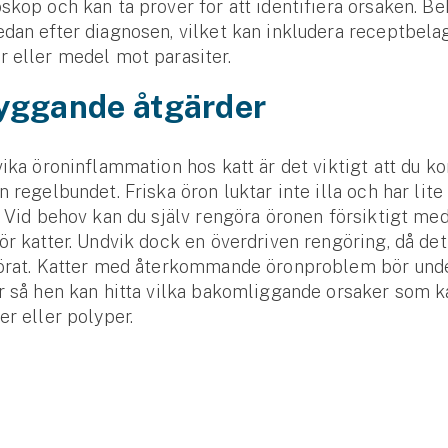
skop och kan ta prover för att identifiera orsaken. B
dan efter diagnosen, vilket kan inkludera recept­bela
r eller medel mot parasiter.
yggande åtgärder
vika öron­inflammation hos katt är det viktigt att du ko
n regelbundet. Friska öron luktar inte illa och har lite
. Vid behov kan du själv rengöra öronen försiktigt me
ör katter. Undvik dock en överdriven rengöring, då de
örat. Katter med åter­kommande öron­problem bör unde
r så hen kan hitta vilka bakom­liggande orsaker som k
er eller polyper.