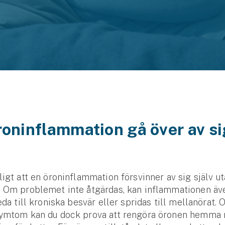
oninflammation gå över av si
?
ligt att en öron­inflammation försvinner av sig själv u
. Om problemet inte åtgärdas, kan inflam­mationen äv
eda till kroniska besvär eller spridas till mellan­örat.
symtom kan du dock prova att rengöra öronen hemma