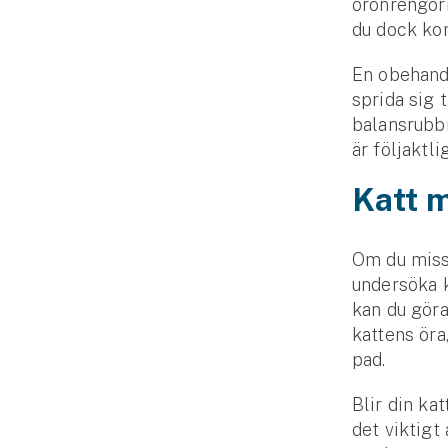
öron­rengör
du dock kon
En obehandl
sprida sig t
balans­rubb
är följaktl
Katt m
Om du misst
undersöka k
kan du göra
kattens öra
pad.
Blir din ka
det viktigt