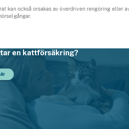
rat kan också orsakas av överdriven rengöring eller av
hörselgångar.
tar en kattförsäkring?
här