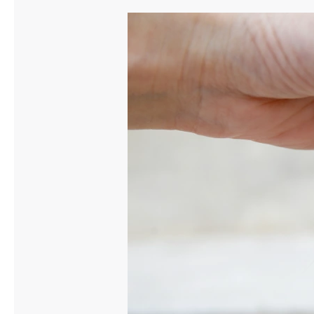
Släpvagnsförsäkring
Husvagnsförsäkring
Motorcykel
Mc-försäkring
Märkesförsäkringar
Båt
Båtförsäkring
Märkesförsäkringar
Vattenskoterförsäkring
Sportfiskarna