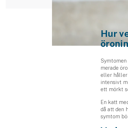
Djur
Hundförsäkring
Jakthundsförsäkring
Hur ve
öroni
Kattförsäkring
Djurförsäkring
Symtomen på
Hem & hus
merade öron
eller håller
Hemförsäkring
intensivt m
ett mörkt s
Villaförsäkring
En katt med
Bostadsrättsförsäkring
då att den 
symtom bör 
Hyresrättsförsäkring