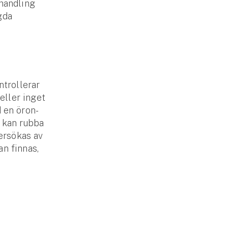
ehandling
gda
ntrollerar
 eller inget
d en öron­
t kan rubba
r­sökas av
an finnas,