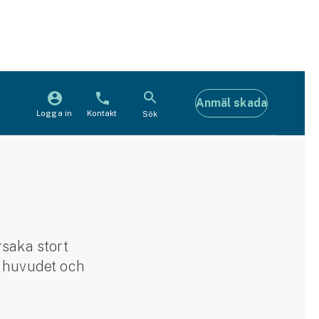
Anmäl skada
Logga in
Kontakt
Sök
rsaka stort
å huvudet och