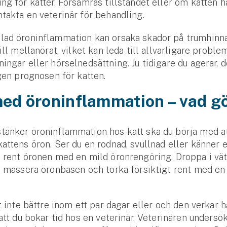
ing för katter. Försämras tillståndet eller om katten h
takta en veterinär för behandling.
ad öron­inflammation kan orsaka skador på trum­hinna
ill mellan­örat, vilket kan leda till allvarligare probl
ningar eller hörsel­nedsättning. Ju tidigare du agerar, 
igen prognosen för katten.
ed öron­inflammation – vad g
änker öron­inflammation hos katt ska du börja med a
attens öron. Ser du en rodnad, svullnad eller känner e
 rent öronen med en mild öron­rengöring. Droppa i vät
, massera öron­basen och torka försiktigt rent med en
tt inte bättre inom ett par dagar eller och den verkar h
 att du bokar tid hos en veterinär. Veterinären undersö