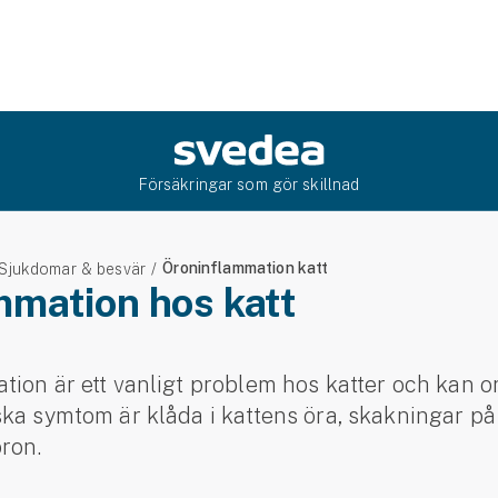
Försäkringar som gör skillnad
Öroninflammation katt
Sjukdomar & besvär
mmation hos katt
ion är ett vanligt problem hos katter och kan o
ka symtom är klåda i kattens öra, skakningar p
öron.