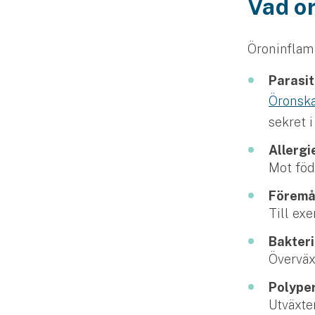
Vad or
Fritidshusförsäkring
Företag
Öroninflamm
Företagsförsäkring
Parasit
Öronsk
Bilförsäkring för företag
sekret i
Släpvagnsförsäkring
Allergi
Mot föd
Drönarförsäkring
För förmedlare
Föremål
Till ex
Gruppförsäkringar
Bakter
Överväx
Kommunolycksfall
Polype
Försäkring via förmedlare
Utväxte