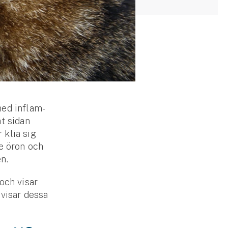
med inflam­
t sidan
 klia sig
de öron och
en.
och visar
 visar dessa