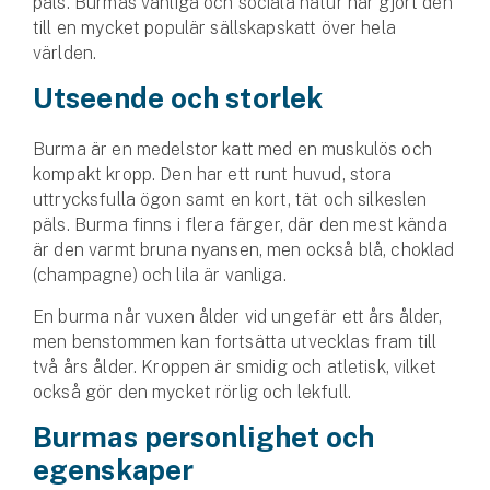
päls. Burmas vänliga och sociala natur har gjort den
Företag
till en mycket populär sällskapskatt över hela
världen.
Företagsförsäkring
Utseende och storlek
Bilförsäkring för företag
Burma är en medelstor katt med en muskulös och
Släpvagnsförsäkring
kompakt kropp. Den har ett runt huvud, stora
uttrycksfulla ögon samt en kort, tät och silkeslen
Drönarförsäkring
päls. Burma finns i flera färger, där den mest kända
För förmedlare
är den varmt bruna nyansen, men också blå, choklad
(champagne) och lila är vanliga.
Gruppförsäkringar
En burma når vuxen ålder vid ungefär ett års ålder,
men benstommen kan fortsätta utvecklas fram till
Kommunolycksfall
två års ålder. Kroppen är smidig och atletisk, vilket
också gör den mycket rörlig och lekfull.
Försäkring via förmedlare
Burmas personlighet och
Se alla försäkringar
egenskaper