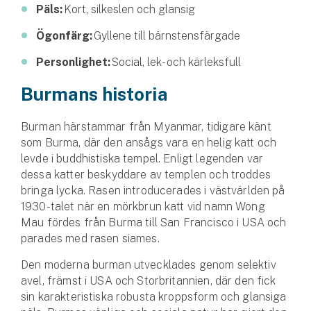
Hundförsäkring
Päls:
Kort, silkeslen och glansig
Ögonfärg:
Gyllene till bärnstens­färgade
Jakthundsförsäkring
Personlighet:
Social, lek- och kärleksfull
Kattförsäkring
Burmans historia
Djurförsäkring
Burman härstammar från Myanmar, tidigare känt
Hem & hus
som Burma, där den ansågs vara en helig katt och
levde i buddhistiska tempel. Enligt legenden var
Hemförsäkring
dessa katter beskyddare av templen och troddes
bringa lycka. Rasen introducerades i västvärlden på
Villaförsäkring
1930-talet när en mörk­brun katt vid namn Wong
Mau fördes från Burma till San Francisco i USA och
Bostadsrättsförsäkring
parades med rasen siames.
Hyresrättsförsäkring
Den moderna burman utvecklades genom selektiv
avel, främst i USA och Stor­britannien, där den fick
sin karakteristiska robusta kroppsform och glansiga
Fritidshusförsäkring