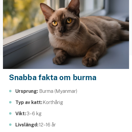
Husvagnsförsäkring
Motorcykel
Mc-försäkring
Märkesförsäkringar
Båt
Båtförsäkring
Snabba fakta om burma
Märkesförsäkringar
Ursprung:
Burma (Myanmar)
Vattenskoterförsäkring
Typ av katt:
Korthårig
Vikt:
3–6 kg
Sportfiskarna
Djur
Livslängd:
12–16 år