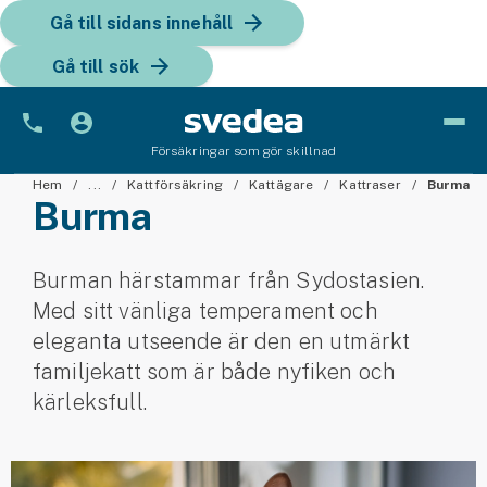
Gå till sidans innehåll
Gå till sök
Försäkringar som gör skillnad
Bil
Hem
...
Kattförsäkring
Kattägare
Kattraser
Burma
Burma
Bilförsäkring
Burman härstammar från Sydostasien.
Bilförsäkring för företag
Med sitt vänliga temperament och
Fordon
eleganta utseende är den en utmärkt
familjekatt som är både nyfiken och
Snöskoterförsäkring
kärleksfull.
ATV-försäkring
Släpvagnsförsäkring