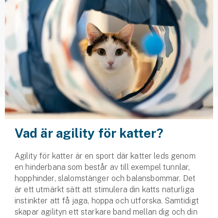
Husvagnsförsäkring
Motorcykel
Mc-försäkring
Märkesförsäkringar
Båt
Båtförsäkring
Vad är agility för katter?
Märkesförsäkringar
Agility för katter är en sport där katter leds genom
Vattenskoterförsäkring
en hinderbana som består av till exempel tunnlar,
hopphinder, slalomstänger och balansbommar. Det
Sportfiskarna
är ett utmärkt sätt att stimulera din katts naturliga
Djur
instinkter att få jaga, hoppa och utforska. Samtidigt
skapar agilityn ett starkare band mellan dig och din