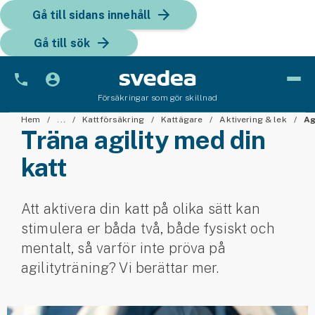
Gå till sidans innehåll
Gå till sök
Försäkringar som gör skillnad
Bil
Hem
...
Kattförsäkring
Kattägare
Aktivering & lek
Ag
Träna agility med din
Bilförsäkring
katt
Bilförsäkring för företag
Att aktivera din katt på olika sätt kan
Fordon
stimulera er båda två, både fysiskt och
Snöskoterförsäkring
mentalt, så varför inte pröva på
agilityträning? Vi berättar mer.
ATV-försäkring
Släpvagnsförsäkring