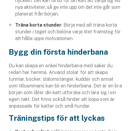
nyckeln. Det kan ta tid för din katt att vänja sig vid
Företag
nya aktiviteter, så ge inte upp om det inte går som
planerat från början.
Företagsförsäkring
Träna korta stunder
: Börja med att träna korta
Bilförsäkring för företag
stunder i taget och belöna varje litet framsteg för
att hålla uppe motivationen.
Släpvagnsförsäkring
Bygg din första hinderbana
Drönarförsäkring
Du kan skapa en enkel hinderbana med saker du
För förmedlare
redan har hemma. Använd stolar för att skapa
tunnlar, böcker, slalomstänger, kuddar och annat
Gruppförsäkringar
som tillsammans kan bli en hinderbana. Det är en bra
början som låter din katt utforska och lära sig i sin
Kommunolycksfall
egen takt. Det finns också hinder att köpa som är
anpassade för katter och små hundar.
Försäkring via förmedlare
Träningstips för att lyckas
Se alla försäkringar