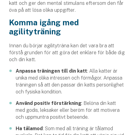
katt och ger den mental stimulans eftersom den får
Hundförsäkring
öva på att lösa olika uppgifter.
Jakthundsförsäkring
Komma igång med
agilityträning
Kattförsäkring
Innan du börjar agilityträna kan det vara bra att
Djurförsäkring
förstå grunden för att göra det enklare för både dig
Hem & hus
och din katt.
Hemförsäkring
Anpassa träningen till din katt
: Alla katter är
unika med olika intressen och förmågor. Anpassa
träningen så att den passar din katts personlighet
Villaförsäkring
och fysiska kondition.
Bostadsrättsförsäkring
Använd positiv förstärkning
: Belöna din katt
med godis, leksaker eller beröm för att motivera
Hyresrättsförsäkring
och uppmuntra positivt beteende.
Ha tålamod
: Som med all träning är tålamod
Fritidshusförsäkring