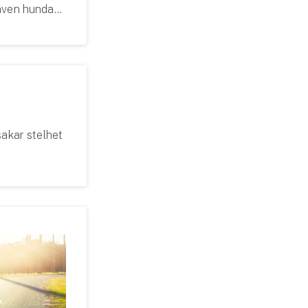
 även hundar
sakar stelhet