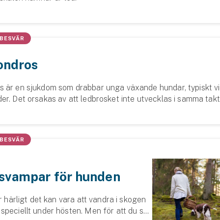
 BESVÄR
ondros
 är en sjukdom som drabbar unga växande hundar, typiskt v
er. Det orsakas av att ledbrosket inte utvecklas i samma tak
 och att det därmed blir sprickbi...
 BESVÄR
 svampar för hunden
ur härligt det kan vara att vandra i skogen
speciellt under hösten. Men för att du ska