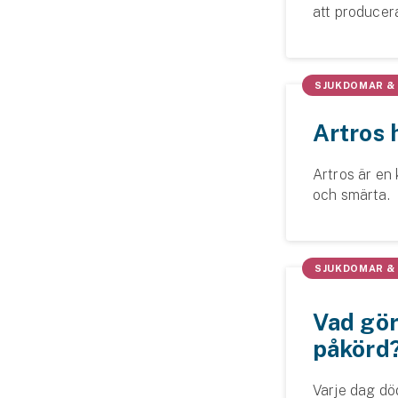
att producer
kan bli sjuka i
SJUKDOMAR &
Artros 
Artros är en 
och smärta.
SJUKDOMAR &
Vad gör
påkörd
Varje dag död