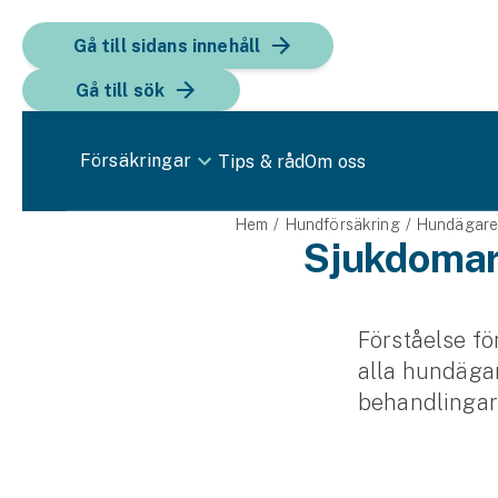
Gå till sidans innehåll
Gå till sök
Försäkringar
Tips & råd
Om oss
Bil
Hem
Hundförsäkring
Hundägar
Sjukdomar
Bilförsäkring
Bilförsäkring för företag
Förståelse fö
Fordon
alla hundäga
behandlingar 
Snöskoterförsäkring
ATV-försäkring