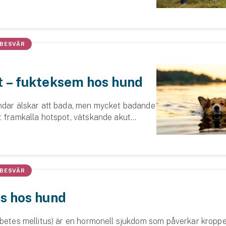
 hunden utan att behöva fundera på vad
för och inte, har vi sa...
 BESVÄR
 – fukteksem hos hund
ndar älskar att bada, men mycket badande
t framkalla hotspot, vätskande akut
dinfektioner som kan uppstå på kroppen.
Elise, leg veterinär, berättar me...
 BESVÄR
s hos hund
abetes mellitus) är en hormonell sjukdom som påverkar krop
Se alla försäkringar