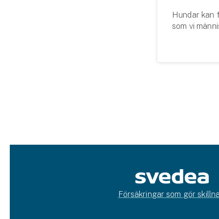
Hundar kan få
som vi männi
urinen kan b
gör ont att ki
Försäkringar som gör skillna