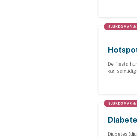
kunna ta med
Fritidshusförsäkring
du ska se upp 
Företag
SJUKDOMAR &
Företagsförsäkring
Bilförsäkring för företag
Hotspot
Släpvagnsförsäkring
De flesta hu
kan samtidig
Drönarförsäkring
uppstådda hu
För förmedlare
Vi guidar och 
Gruppförsäkringar
SJUKDOMAR &
Kommunolycksfall
Diabete
Försäkring via förmedlare
Diabetes (di