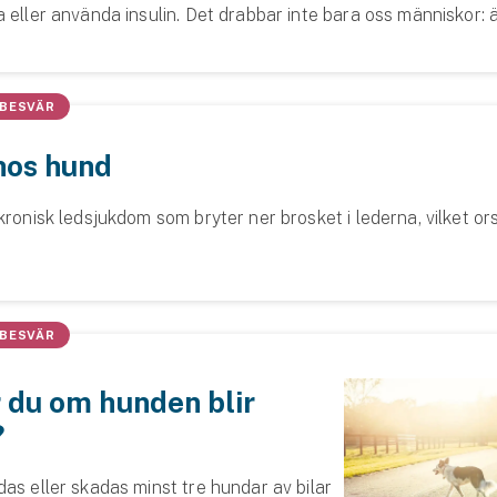
a eller använda insulin. Det drabbar inte bara oss människor:
 diabetes till f...
 BESVÄR
hos hund
kronisk ledsjukdom som bryter ner brosket i lederna, vilket or
 BESVÄR
 du om hunden blir
?
as eller skadas minst tre hundar av bilar