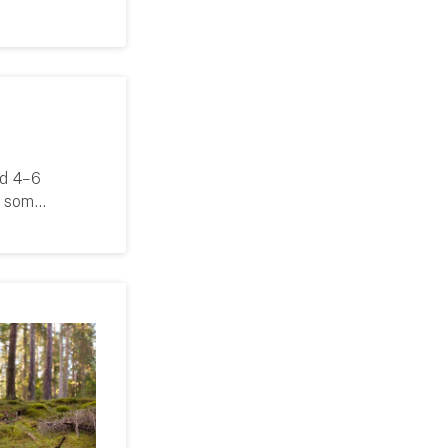
id 4–6
t som