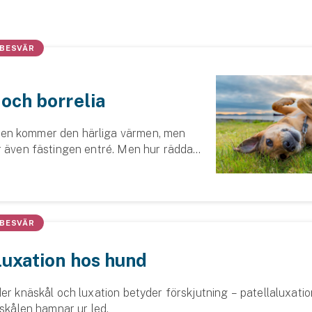
 BESVÄR
och borrelia
n kommer den härliga värmen, men
r även fästingen entré. Men hur rädda
ara för fästingen och sjukdomarna den
 och Elise, leg veterinär, guidar dig och ...
 BESVÄR
luxation hos hund
er knäskål och luxation betyder förskjutning – patellaluxati
äskålen hamnar ur led.