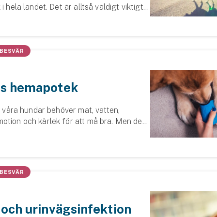
i hela landet. Det är alltså väldigt viktigt
ig själv och din hund genom att använda
nte strunta i koppel...
 BESVÄR
s hemapotek
tt våra hundar behöver mat, vatten,
otion och kärlek för att må bra. Men det
ätt att glömma att oturen kan slå till.
 en bra idé att utrusta dig med...
 BESVÄR
och urinvägsinfektion