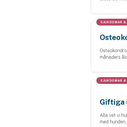
Djur
Hundförsäkring
SJUKDOMAR &
Jakthundsförsäkring
Osteok
Kattförsäkring
Osteokondros
Djurförsäkring
månaders åld
bentillväxten
Hem & hus
Hemförsäkring
SJUKDOMAR &
Villaförsäkring
Giftiga
Bostadsrättsförsäkring
Alla vet vi h
Hyresrättsförsäkring
med hunden, 