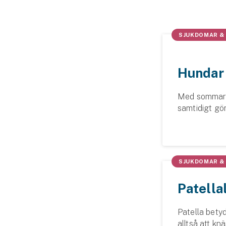
Släpvagnsförsäkring
SJUKDOMAR &
Husvagnsförsäkring
Motorcykel
Hundar 
Mc-försäkring
Med sommare
Märkesförsäkringar
samtidigt gö
Båt
behöver vi v
kan sprida? Vi
Båtförsäkring
SJUKDOMAR &
Märkesförsäkringar
Patella
Vattenskoterförsäkring
Patella betyd
Sportfiskarna
alltså att kn