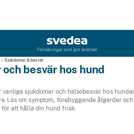
Försäkringar som gör skillnad
Sjukdomar & besvär
e
 och besvär hos hund
r vanliga sjukdomar och hälsobesvär hos hundar 
re. Läs om symptom, förebyggande åtgärder och
för att hålla din hund frisk.