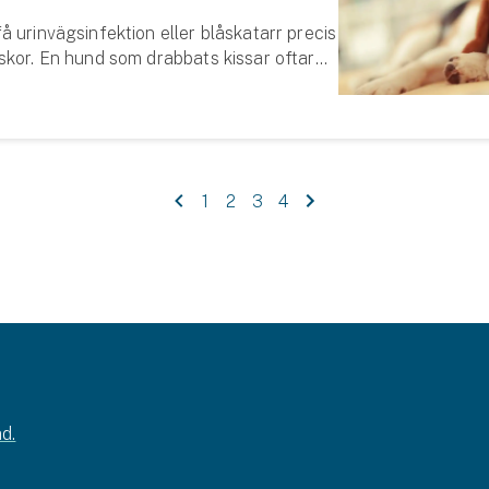
 urinvägsinfektion eller blåskatarr precis
skor. En hund som drabbats kissar oftare,
li blodblandad och hunden kan visa att det
ssa. Orsaken till att...
1
2
3
4
d.