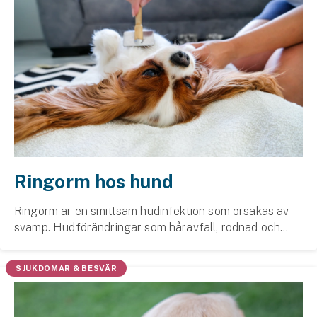
Ringorm hos hund
Ringorm är en smittsam hud­infektion som orsakas av
svamp. Hud­förändringar som hår­avfall, rodnad och
runda utslag är vanliga tecken på ringorm.
SJUKDOMAR & BESVÄR