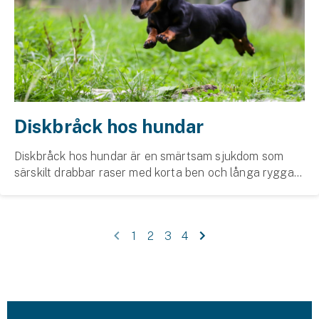
Diskbråck hos hundar
Diskbråck hos hundar är en smärtsam sjukdom som
särskilt drabbar raser med korta ben och långa ryggar
som tax, fransk bulldogg och cavalier king charles
spaniel.
1
2
3
4