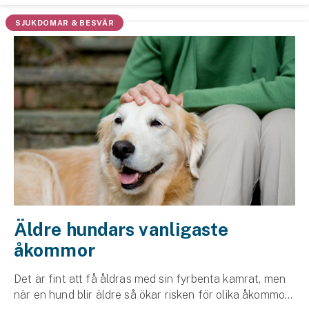
Företag
besök på FirstVet som ingår i din ...
SJUKDOMAR & BESVÄR
Företagsförsäkring
Bilförsäkring för företag
Släpvagnsförsäkring
Drönarförsäkring
För förmedlare
Gruppförsäkringar
Kommunolycksfall
Äldre hundars vanligaste
åkommor
Försäkring via förmedlare
Se alla försäkringar
Det är fint att få åldras med sin fyrbenta kamrat, men
när en hund blir äldre så ökar risken för olika åkommor.