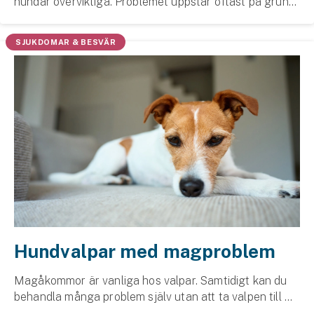
hundar överviktiga. Problemet uppstår oftast på grund
Hundförsäkring
av brist på kunskap om bedömning av kroppskondition,
hälsorisker, utfodring och motion. &...
Jakthundsförsäkring
SJUKDOMAR & BESVÄR
Kattförsäkring
Djurförsäkring
Hem & hus
Hemförsäkring
Villaförsäkring
Bostadsrättsförsäkring
Hundvalpar med magproblem
Hyresrättsförsäkring
Magåkommor är vanliga hos valpar. Samtidigt kan du
behandla många problem själv utan att ta valpen till en
Fritidshusförsäkring
stressig veterinär­­miljö. Börja med att boka ett digitalt