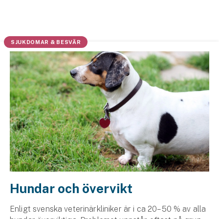
Husvagnsförsäkring
Motorcykel
SJUKDOMAR & BESVÄR
Mc-försäkring
Märkesförsäkringar
Båt
Båtförsäkring
Märkesförsäkringar
Vattenskoterförsäkring
Hundar och övervikt
Sportfiskarna
Djur
Enligt svenska veterinärkliniker är i ca 20–50 % av alla