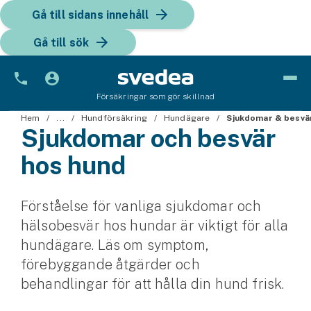
Gå till sidans innehåll
Gå till sök
Försäkringar som gör skillnad
Bil
Hem
...
Hundförsäkring
Hundägare
Sjukdomar & besvä
Sjukdomar och besvär
Bilförsäkring
hos hund
Bilförsäkring för företag
Förståelse för vanliga sjukdomar och
Fordon
hälsobesvär hos hundar är viktigt för alla
Snöskoterförsäkring
hundägare. Läs om symptom,
förebyggande åtgärder och
ATV-försäkring
behandlingar för att hålla din hund frisk.
Släpvagnsförsäkring