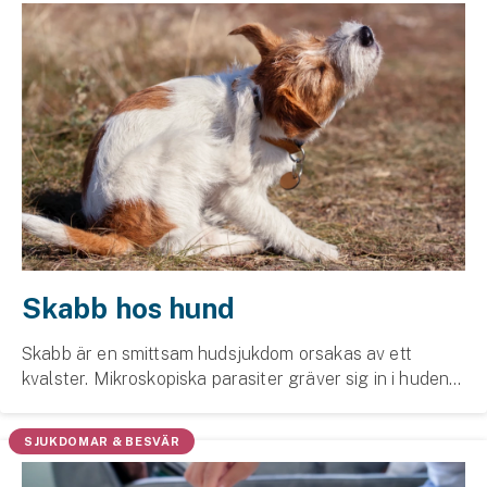
Skabb hos hund
Skabb är en smittsam hud­sjukdom orsakas av ett
kvalster. Mikroskopiska parasiter gräver sig in i huden
och orsakar intensiv klåda, hår­avfall och hud­
förändringar.
SJUKDOMAR & BESVÄR