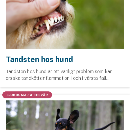
Tandsten hos hund
Tandsten hos hund är ett vanligt problem som kan
orsaka tand­kötts­inflammation i och i värsta fall
tandlossning. Det bästa är att förebygga med
tandborste och tuggben.
SJUKDOMAR & BESVÄR