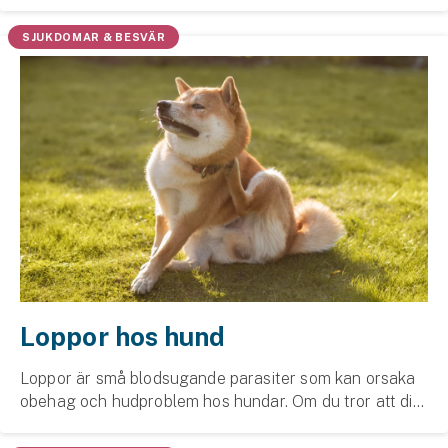
Därför är det bra att veta vad du kan göra för att
hjälpa din favorit till ett längre, f...
SJUKDOMAR & BESVÄR
Loppor hos hund
Loppor är små blodsugande parasiter som kan orsaka
obehag och hudproblem hos hundar. Om du tror att din
hund har loppor är det bra att agera snabbt.