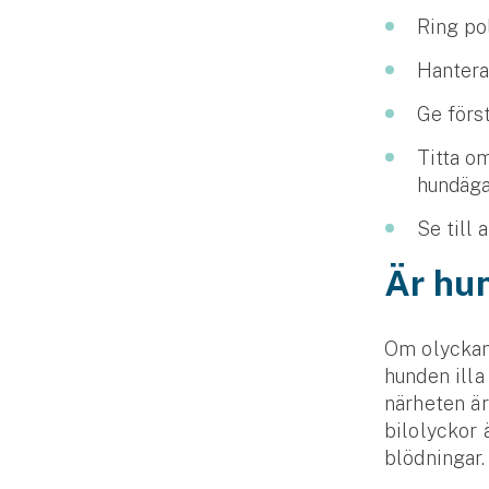
Fritidshusförsäkring
Ring pol
Företag
Hantera
Företagsförsäkring
Ge förs
Titta om
Bilförsäkring för företag
hundäga
Släpvagnsförsäkring
Se till 
Drönarförsäkring
Är hu
För förmedlare
Om olyckan 
Gruppförsäkringar
hunden illa
närheten är
Kommunolycksfall
bilolyckor 
blödningar.
Försäkring via förmedlare