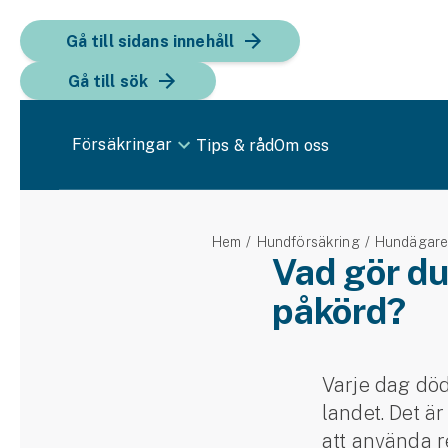
Gå till sidans innehåll
Gå till sök
Försäkringar
Tips & råd
Om oss
Bil
Hem
Hundförsäkring
Hundägar
Bilförsäkring
Vad gör du
påkörd?
Bilförsäkring för företag
Fordon
Snöskoterförsäkring
Varje dag död
landet. Det är
ATV-försäkring
att använda re