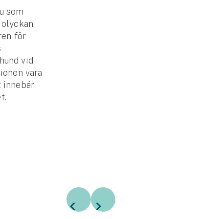
du som
 olyckan.
ren för
s
hund vid
tionen vara
t innebär
t.