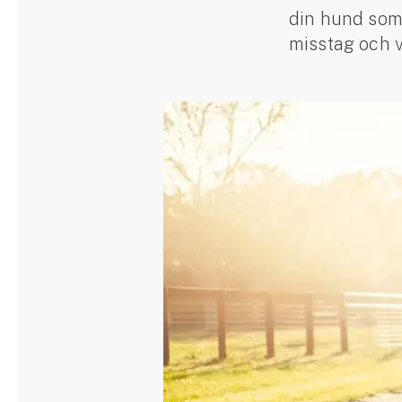
din hund som 
Släpvagnsförsäkring
misstag och 
Husvagnsförsäkring
Motorcykel
Mc-försäkring
Märkesförsäkringar
Båt
Båtförsäkring
Märkesförsäkringar
Vattenskoterförsäkring
Sportfiskarna