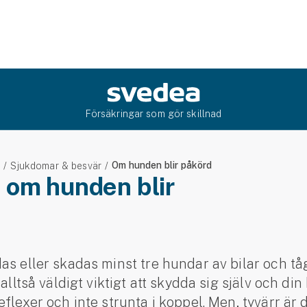
Försäkringar som gör skillnad
Om hunden blir påkörd
e
Sjukdomar & besvär
 om hunden blir
as eller skadas minst tre hundar av bilar och tåg
 alltså väldigt viktigt att skydda sig själv och d
flexer och inte strunta i koppel. Men, tyvärr är 