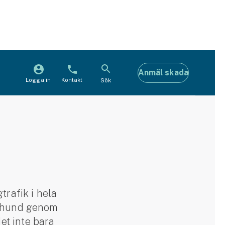
Anmäl skada
Logga in
Kontakt
Sök
trafik i hela
in hund genom
det inte bara