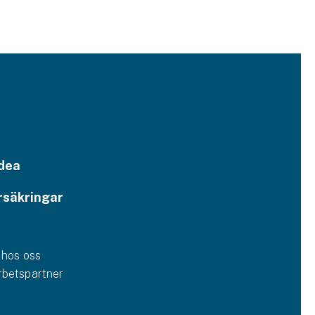
dea
rsäkringar
 hos oss
betspartner