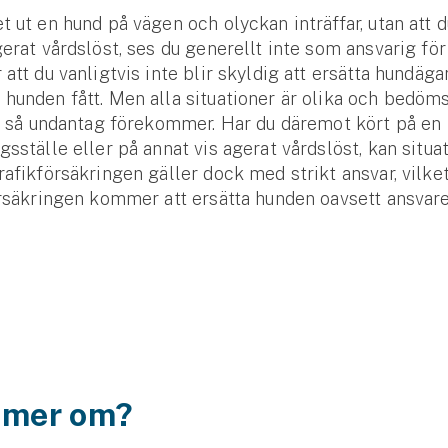
t ut en hund på vägen och olyckan inträffar, utan att 
gerat vårdslöst, ses du generellt inte som ansvarig för
 att du vanligtvis inte blir skyldig att ersätta hundäga
hunden fått. Men alla situationer är olika och bedöm
t, så undantag förekommer. Har du däremot kört på en 
gsställe eller på annat vis agerat vårdslöst, kan situa
rafikförsäkringen gäller dock med strikt ansvar, vilke
örsäkringen kommer att ersätta hunden oavsett ansvare
a mer om?