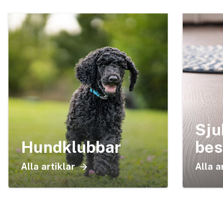
Sju
Hundklubbar
bes
Alla artiklar
Alla a