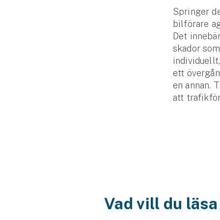
Springer de
bilförare a
Det innebär
skador som 
individuell
ett övergån
en annan. T
att trafikf
Vad vill du läs