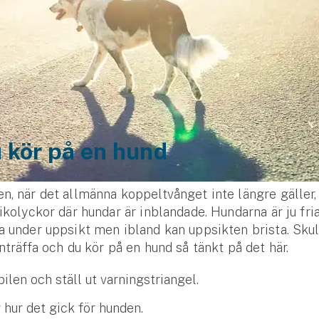
 kör på en hund
n, när det allmänna koppeltvånget inte längre gäller,
fikolyckor där hundar är inblandade. Hundarna är ju fria
a under uppsikt men ibland kan uppsikten brista. Skul
inträffa och du kör på en hund så tänkt på det här.
ilen och ställ ut varningstriangel.
 hur det gick för hunden.