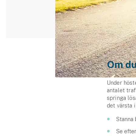
Djur
Hundförsäkring
Jakthundsförsäkring
Kattförsäkring
Djurförsäkring
Om du
Hem & hus
Under höste
Hemförsäkring
antalet tra
springa lös
Villaförsäkring
det värsta 
Bostadsrättsförsäkring
Stanna b
Hyresrättsförsäkring
Se efter