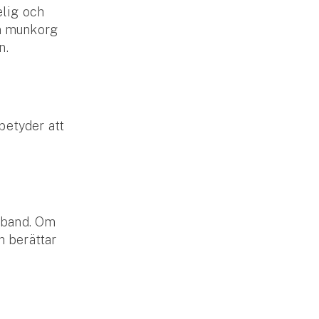
elig och
en munkorg
n.
betyder att
sband. Om
h berättar