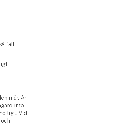
å fall
igt.
den mår. Är
gare inte i
öjligt. Vid
 och