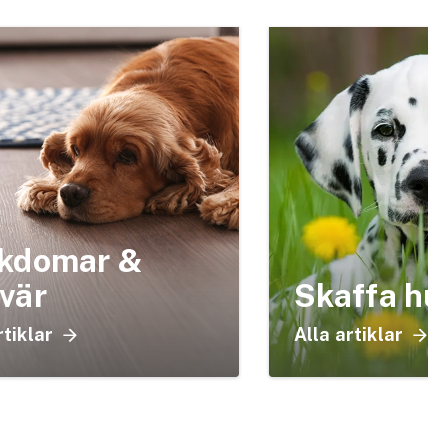
kdomar &
vär
Skaffa hu
rtiklar
Alla artiklar