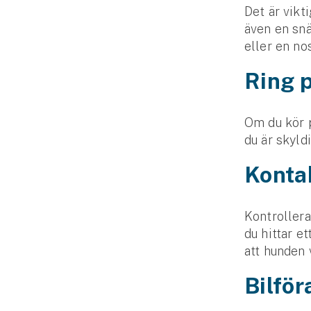
Det är vikt
även en snä
eller en no
Ring 
Om du kör p
du är skyld
Konta
Kontroller
du hittar e
att hunden 
Bilför