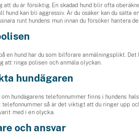
ig att du är försiktig. En skadad hund blir ofta oberäkn
ll hund kan bli aggressiv. Är du osäker kan du sätta 
ssnara runt hundens mun innan du försöker hantera de
polisen
å en hund har du som bilförare anmälningsplikt. Det 
ig att ringa polisen och anmäla olyckan.
kta hundägaren
a om hundägarens telefonnummer finns i hundens hal
tt telefonnummer så är det viktigt att du ringer upp oc
varit med i en olycka.
are och ansvar