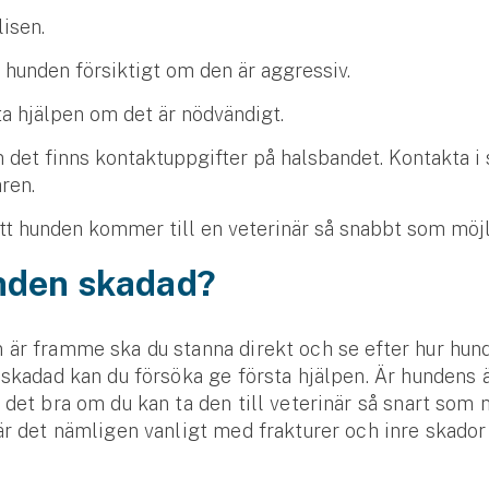
isen.
 hunden försiktigt om den är aggressiv.
ta hjälpen om det är nödvändigt.
 det finns kontaktuppgifter på halsbandet. Kontakta i s
ren.
att hunden kommer till en veterinär så snabbt som möjl
nden skadad?
är framme ska du stanna direkt och se efter hur hun
 skadad kan du försöka ge första hjälpen. Är hundens ä
 det bra om du kan ta den till veterinär så snart som m
är det nämligen vanligt med frakturer och inre skador
Se alla försäkringar