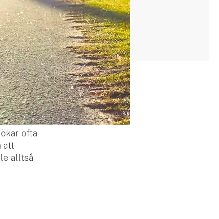
 ökar ofta
 att
le alltså