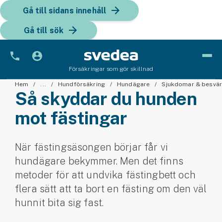
Gå till sidans innehåll
Gå till sök
Försäkringar som gör skillnad
Bil
Hem
...
Hundförsäkring
Hundägare
Sjukdomar & besvä
Så skyddar du hunden
Bilförsäkring
mot fästingar
Bilförsäkring för företag
När fästingsäsongen börjar får vi
Fordon
hundägare bekymmer. Men det finns
Snöskoterförsäkring
metoder för att undvika fästingbett och
flera sätt att ta bort en fästing om den väl
ATV-försäkring
hunnit bita sig fast.
Släpvagnsförsäkring