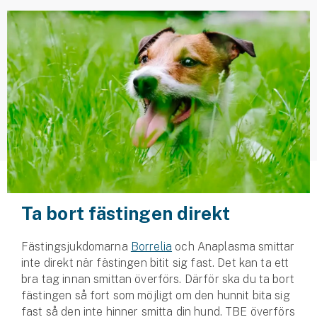
Husvagnsförsäkring
Motorcykel
Mc-försäkring
Märkesförsäkringar
Båt
Båtförsäkring
Märkesförsäkringar
Ta bort fästingen direkt
Vattenskoterförsäkring
Fästingsjukdomarna
Borrelia
och Anaplasma smittar
inte direkt när fästingen bitit sig fast. Det kan ta ett
Sportfiskarna
bra tag innan smittan överförs. Därför ska du ta bort
Djur
fästingen så fort som möjligt om den hunnit bita sig
fast så den inte hinner smitta din hund. TBE överförs