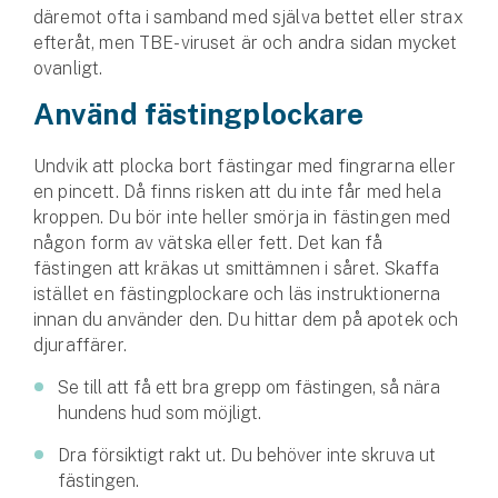
Hundförsäkring
däremot ofta i samband med själva bettet eller strax
efteråt, men TBE-viruset är och andra sidan mycket
Jakthundsförsäkring
ovanligt.
Använd fästingplockare
Kattförsäkring
Undvik att plocka bort fästingar med fingrarna eller
Djurförsäkring
en pincett. Då finns risken att du inte får med hela
Hem & hus
kroppen. Du bör inte heller smörja in fästingen med
någon form av vätska eller fett. Det kan få
Hemförsäkring
fästingen att kräkas ut smittämnen i såret. Skaffa
istället en fästingplockare och läs instruktionerna
Villaförsäkring
innan du använder den. Du hittar dem på apotek och
djuraffärer.
Bostadsrättsförsäkring
Se till att få ett bra grepp om fästingen, så nära
hundens hud som möjligt.
Hyresrättsförsäkring
Dra försiktigt rakt ut. Du behöver inte skruva ut
Fritidshusförsäkring
fästingen.