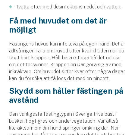
Företag
Tvätta efter med desinfektionsmedel och vatten.
Företagsförsäkring
Få med huvudet om det är
möjligt
Bilförsäkring för företag
Fästingens huvud kan inte leva på egen hand. Det är
Släpvagnsförsäkring
alltså ingen fara om huvud sitter kvar i huden när du
tagit bort kroppen. Håll bara ett öga på det och se
Drönarförsäkring
om det försvinner. Kroppen brukar göra sig av med
För förmedlare
inkräktare. Om huvudet sitter kvar efter några dagar
kan du försöka att få loss det med en pincett.
Gruppförsäkringar
Skydd som håller fästingen på
Kommunolycksfall
avstånd
Försäkring via förmedlare
Den vanligaste fästingtypen i Sverige trivs bäst i
Se alla försäkringar
buskar, högt gräs och undervegetation. Var alltså
lite aktsam om din hund springer omkring där. När
fästingen har fått tag i pälsen kan det ta ett bra tag