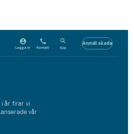
Anmäl skada
Logga in
Kontakt
Sök
år firar vi
 lanserade vår