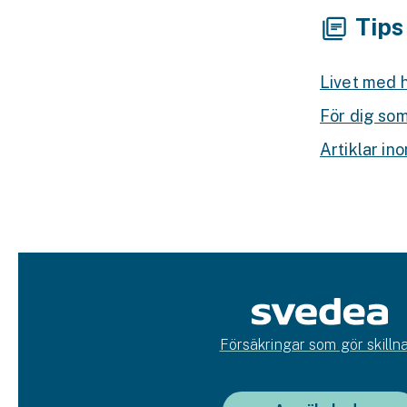
Tips
Livet med 
För dig som
Artiklar in
Försäkringar som gör skillna