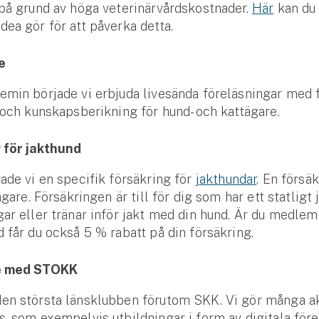
på grund av höga veterinärvårdskostnader.
Här
kan du
ea gör för att påverka detta.
e
min började vi erbjuda livesända föreläsningar med 
 och kunskapsberikning för hund- och kattägare.
 för jakthund
ade vi en specifik försäkring för
jakthundar
. En försäk
ägare. Försäkringen är till för dig som har ett statligt 
ar eller tränar inför jakt med din hund. Är du medlem
 får du också 5 % rabatt på din försäkring.
e med STOKK
en största länsklubben förutom SKK. Vi gör många ak
, som exempelvis utbildningar i form av digitala för