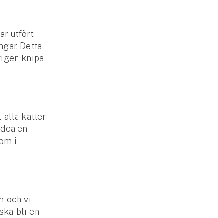
ar utfört
gar. Detta
erigen knipa
 alla katter
edea en
 om i
n och vi
 ska bli en