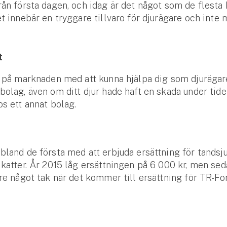
rån första dagen, och idag är det något som de flesta
et innebär en tryggare tillvaro för djurägare och inte 
t
t på marknaden med att kunna hjälpa dig som djurägar
bolag, även om ditt djur hade haft en skada under tide
os ett annat bolag.
bland de första med att erbjuda ersättning för tands
 katter. År 2015 låg ersättningen på 6 000 kr, men se
gre något tak när det kommer till ersättning för TR-For