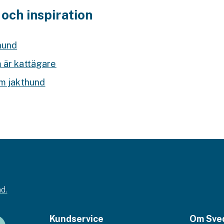
 och inspiration
hund
 är kattägare
om jakthund
d.
Kundservice
Om Sve