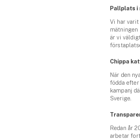
Fritidshusförsäkring
Pallplats 
Företag
Vi har vari
mätningen S
Företagsförsäkring
är vi väldig
förstaplatse
Bilförsäkring för företag
Chippa kat
Släpvagnsförsäkring
När den nya
Drönarförsäkring
födda efter
För förmedlare
kampanj där
Sverige.
Gruppförsäkringar
Transparen
Kommunolycksfall
Redan år 20
Försäkring via förmedlare
arbetar for