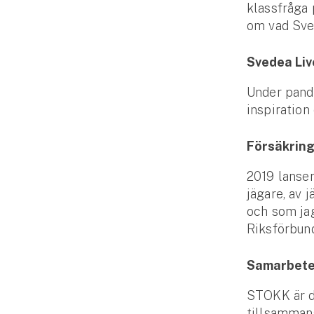
klassfråga 
om vad Sved
Svedea Liv
Under pande
inspiration
Försäkring
2019 lanser
jägare, av j
och som jag
Riksförbund
Samarbet
STOKK är d
tillsammans