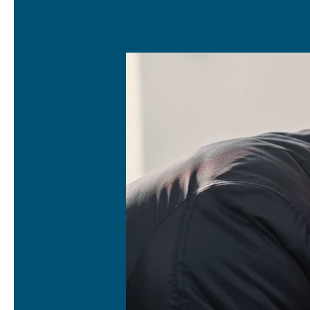
Släpvagnsförsäkring
Husvagnsförsäkring
Motorcykel
Mc-försäkring
Märkesförsäkringar
Båt
Båtförsäkring
Märkesförsäkringar
Vattenskoterförsäkring
Sportfiskarna