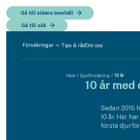
Gå till sidans innehåll
Gå till sök
Försäkringar
Tips & råd
Om oss
Bil
10 år
Hem
Djurförsäkring
Bilförsäkring
10 år med 
Bilförsäkring för företag
Fordon
Sedan 2015 ha
10 år. Här ha
Snöskoterförsäkring
första djurfö
ATV-försäkring