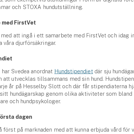
mar och STOXA hundutställning.
 med FirstVet
t med att ingå i ett samarbete med FirstVet och idag in
a våra djurförsäkringar.
ndiet
 har Svedea anordnat
Hundstipendiet
där sju hundäga
n att utvecklas tillsammans med sin hund. Hundstipen
rje år på Hesselby Slott och där får stipendiaterna hj
 sitt hundägarskap genom olika aktiviteter som bland 
nare och hundpsykologer.
första dagen
å först på marknaden med att kunna erbjuda vård för 