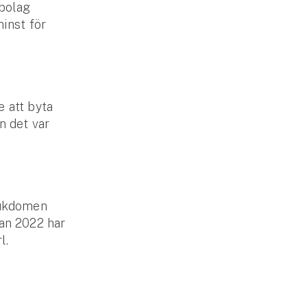
 bolag
minst för
e att byta
n det var
jukdomen
dan 2022 har
l.