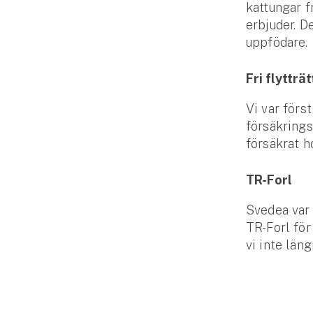
kattungar f
erbjuder. D
uppfödare.
Fri flytträt
Vi var förs
försäkrings
försäkrat h
TR-Forl
Svedea var 
TR-Forl för
vi inte län