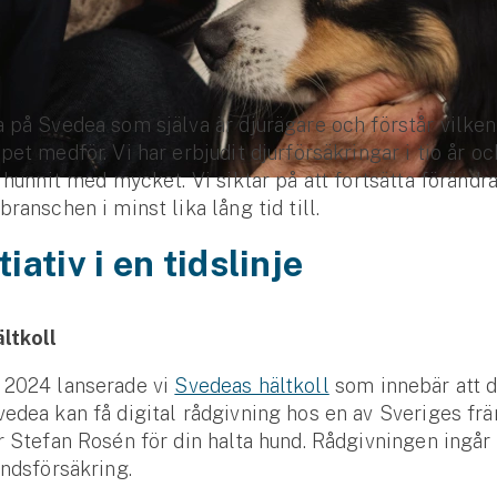
 på Svedea som själva är djurägare och förstår vilken
pet medför. Vi har erbjudit djurförsäkringar i tio år o
i hunnit med mycket. Vi siktar på att fortsätta förändr
branschen i minst lika lång tid till.
tiativ i en tidslinje
ltkoll
 2024 lanserade vi
Svedeas hältkoll
som innebär att 
edea kan få digital rådgivning hos en av Sveriges fr
r Stefan Rosén för din halta hund. Rådgivningen ingår i
undsförsäkring.