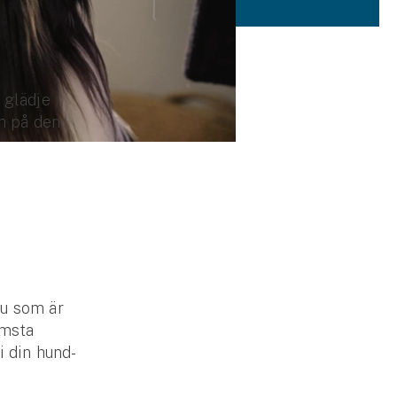
 glädje
ch på den
a
du som är
ämsta
 din hund-