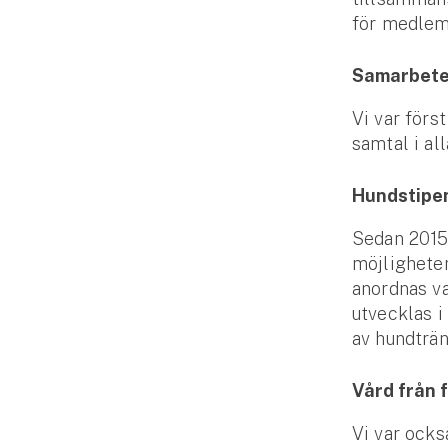
för medlem
Samarbete
Vi var förs
samtal i all
Hundstipe
Sedan 2015
möjlighete
anordnas va
utvecklas i
av hundträ
Vård från 
Vi var ocks