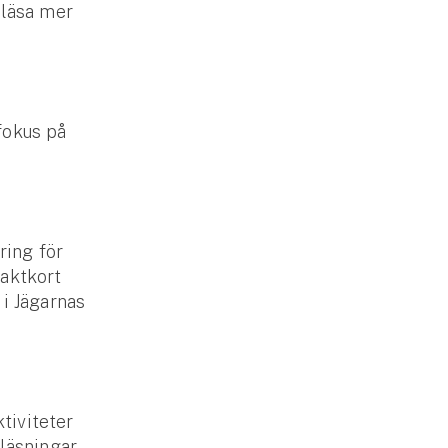
 läsa mer
fokus på
ring för
jaktkort
 i Jägarnas
tiviteter
eläsningar