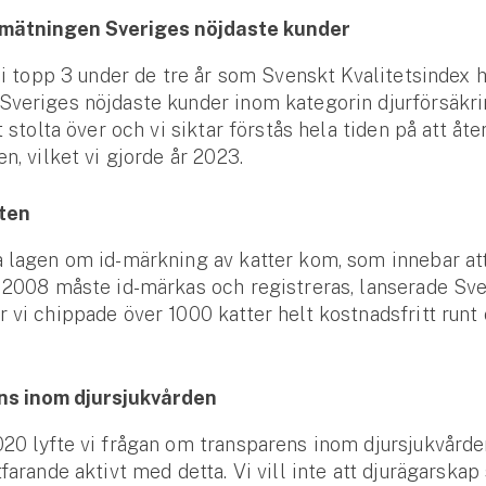
i mätningen Sveriges nöjdaste kunder
t i topp 3 under de tre år som Svenskt Kvalitetsindex h
veriges nöjdaste kunder inom kategorin djurförsäkrin
t stolta över och vi siktar förstås hela tiden på att åt
n, vilket vi gjorde år 2023.
ten
 lagen om id-märkning av katter kom, som innebar att
 2008 måste id-märkas och registreras, lanserade Sv
 vi chippade över 1000 katter helt kostnadsfritt runt
s inom djursjukvården
20 lyfte vi frågan om transparens inom djursjukvårde
tfarande aktivt med detta. Vi vill inte att djurägarskap
Se alla försäkringar