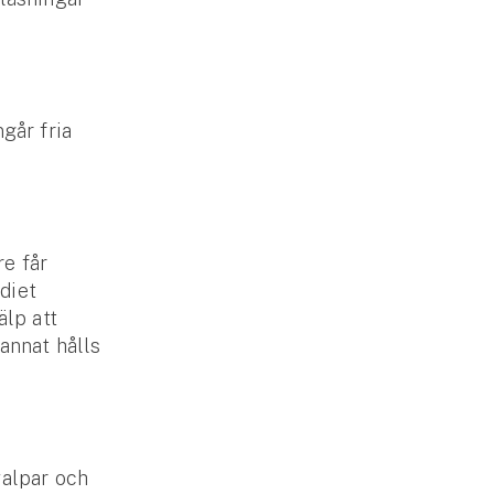
går fria
re får
diet
älp att
annat hålls
valpar och