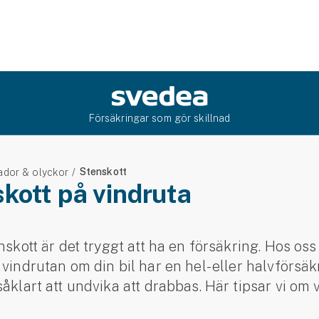
Försäkringar som gör skillnad
Stenskott
ador & olyckor
kott på vindruta
nskott är det tryggt att ha en försäkring. Hos oss 
 vindrutan om din bil har en hel- eller halvförsä
såklart att undvika att drabbas. Här tipsar vi om