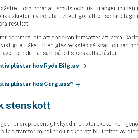
låstret förhindrar att smuts och fukt tränger in i lam
lika skikten i vindrutan, vilket gör att en senare lagn
bra resultat.
rar däremot inte att sprickan fortsätter att växa. Därfö
 viktigt att åka till en glasverkstad så snart du kan oc
, även om du har satt på ett stenskottsplåster.
atis plåster hos Ryds Bilglas
atis plåster hos Carglass®
k stenskott
nget hundraprocentigt skydd mot stenskott, men geno
l bilen framför minskar du risken att bli träffad av st