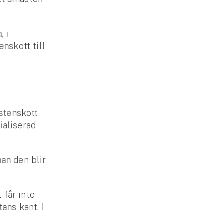
, i
enskott till
 stenskott
ialiserad
nan den blir
 får inte
tans kant. I