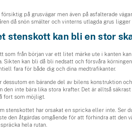
t försiktig på grusvägar men även på asfalterade vägar,
åren då snön smälter och vinterns utlagda grus ligger 
tet stenskott kan bli en stor s
tt som från början var ett litet märke ute i kanten kan 
a. Sikten kan bli då bli nedsatt och försvåra körningen
ntiell fara för både dig och dina medtrafikanter.
är dessutom en bärande del av bilens konstruktion oc
 den inte bära lika stora krafter. Det är alltså säkrast 
å fort som möjligt.
 stenskottet har orsakat en spricka eller inte. Ser 
te den åtgärdas omgående för att förhindra att den v
 spräcka hela rutan.