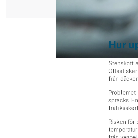
Djur
Hundförsäkring
Jakthundsförsäkring
Hur up
Kattförsäkring
Djurförsäkring
Stenskott ä
Hem & hus
Oftast sker
från däcken
Hemförsäkring
Problemet m
Villaförsäkring
spräcks. En
trafiksäker
Bostadsrättsförsäkring
Risken för 
temperaturs
Hyresrättsförsäkring
från vägbel