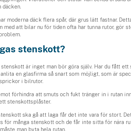
n däcken.
r moderna däck flera spår, där grus lätt fastnar. Detta
 med att bilar nu för tiden ofta har tunna rutor, gör st
 problem.
gas stenskott?
t stenskott är inget man bör göra själv. Har du fått ett
anlita en glasfirma så snart som möjligt, som är spec
sprickor i bilrutor.
mot förhindra att smuts och fukt tränger in i rutan in
tt stenskottsplåster.
stenskott ska gå att laga får det inte vara för stort. Det
as för många stenskott och de får inte sitta för nära ru
 måste man byta hela rutan.
Se alla försäkringar