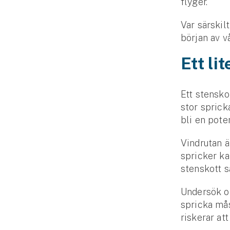
flyger.
Var särskil
början av v
Ett li
Ett stensko
stor sprick
bli en pote
Vindrutan 
spricker kan
stenskott s
Undersök om
spricka mås
riskerar att