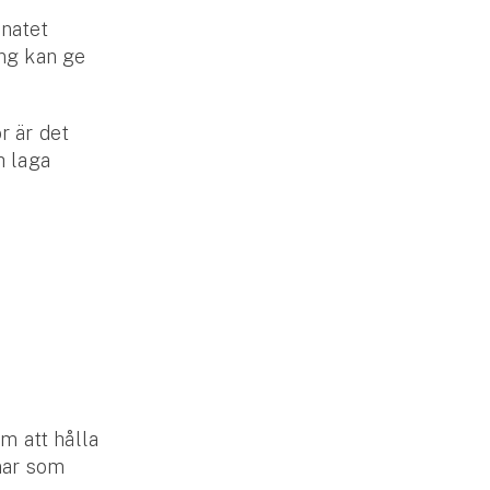
inatet
ing kan ge
r är det
h laga
m att hålla
enar som