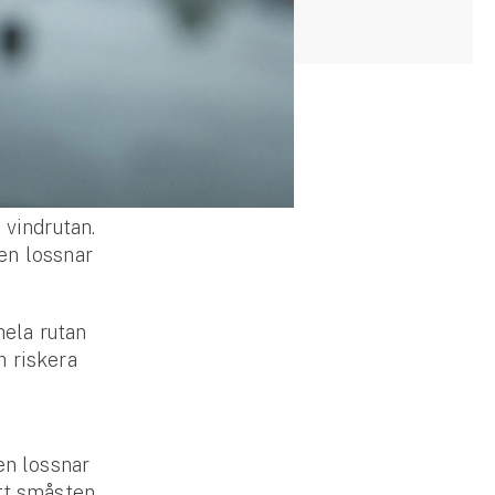
 vindrutan.
en lossnar
hela rutan
h riskera
en lossnar
tt småsten