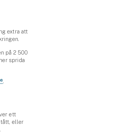
ng extra att
kringen.
en på 2 500
nner sprida
s®
.
ver ett
ått, eller
.