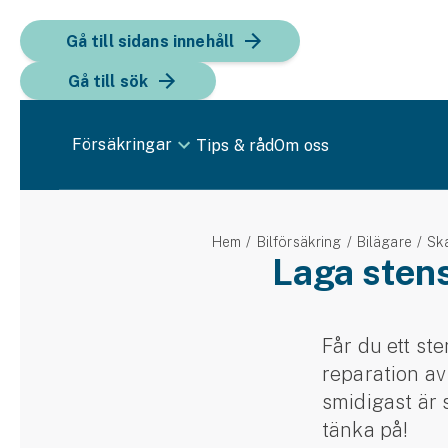
Gå till sidans innehåll
Gå till sök
Försäkringar
Tips & råd
Om oss
Bil
Hem
Bilförsäkring
Bilägare
Sk
Bilförsäkring
Laga stens
Bilförsäkring för företag
Fordon
Får du ett ste
reparation av
Snöskoterförsäkring
smidigast är 
ATV-försäkring
tänka på!