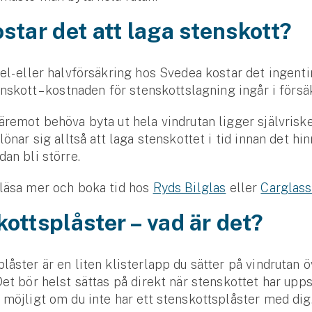
star det att laga stenskott?​​​
el- eller halvförsäkring hos Svedea kostar det ingenti
enskott – kostnaden för stenskottslagning ingår i försä
äremot behöva byta ut hela vindrutan ligger självrisk
lönar sig alltså att laga stenskottet i tid innan det hi
dan bli större.
 läsa mer och boka tid hos
Ryds Bilglas
eller
Carglas
ottsplåster – vad är det?
låster är en liten klisterlapp du sätter på vindrutan ö
Det bör helst sättas på direkt när stenskottet har uppst
 möjligt om du inte har ett stenskottsplåster med dig