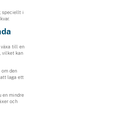
 speciellt i
kvar.
kada
växa till en
, vilket kan
h om den
att laga ett
du en mindre
äxer och