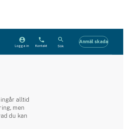
Anmäl skada
Logga in
Kontakt
Sök
ingår alltid
kring, men
 vad du kan