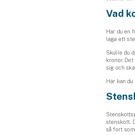
Vad ko
Har du en h
laga ett st
Skulle du d
kronor. Det 
sig och ska
Här kan du
Stensk
Stenskottsp
stenskott. 
så fort som