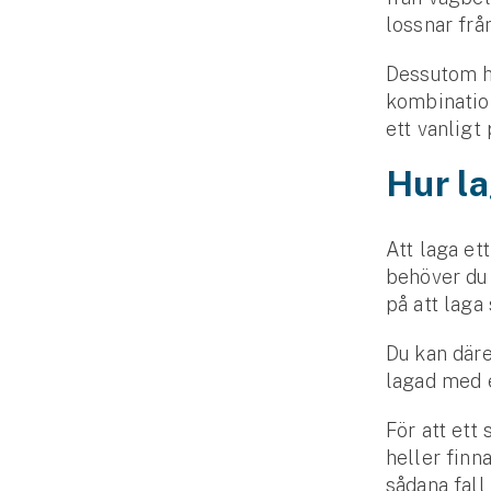
lossnar frå
Fritidshusförsäkring
Företag
Dessutom ha
kombination
Företagsförsäkring
ett vanligt
Bilförsäkring för företag
Hur la
Släpvagnsförsäkring
Att laga et
Drönarförsäkring
behöver du 
För förmedlare
på att laga 
Gruppförsäkringar
Du kan däre
lagad med e
Kommunolycksfall
För att ett 
heller finn
Försäkring via förmedlare
sådana fall