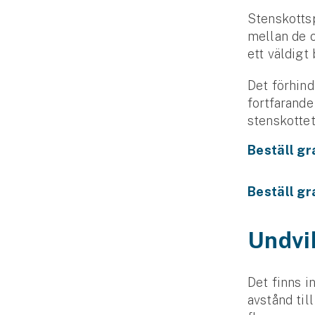
Stenskottsp
mellan de o
ett väldigt 
Det förhind
fortfarande
stenskottet
Beställ gr
Beställ gr
Undvi
Det finns i
avstånd til