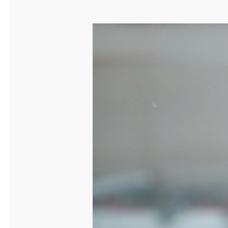
Släpvagnsförsäkring
Husvagnsförsäkring
Motorcykel
Mc-försäkring
Märkesförsäkringar
Båt
Båtförsäkring
Märkesförsäkringar
Vattenskoterförsäkring
Sportfiskarna