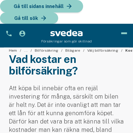
Gå till sidans innehåll
Gå till sök
Försäkringar som gör skillnad
Bil
Hem
...
Bilförsäkring
Bilägare
Välj bilförsäkring
Kos
Vad kostar en
Bilförsäkring
bilförsäkring?
Bilförsäkring för företag
Att köpa bil innebär ofta en rejäl
Fordon
investering för många, särskilt om bilen
Snöskoterförsäkring
är helt ny. Det är inte ovanligt att man tar
ett lån för att kunna genomföra köpet.
ATV-försäkring
Därför kan det vara bra att känna till vilka
kostnader man kan räkna med, bland
Släpvagnsförsäkring