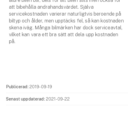
äldre bilen blir, dels för att bilen slits men också för
att bibehålla andrahandsvärdet. Själva
servicekostnaden varierar naturligtvis beroende på
biltyp och ålder, men upptäcks fel, så kan kostnaden
skena iväg. Många bilmärken har dock serviceavtal,
vilket kan vara ett bra sätt att dela upp kostnaden
på.
Publicerad:
2019-09-19
Senast uppdaterad:
2021-09-22