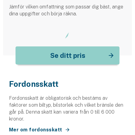
Företag
Jämför vilken omfattning som passar dig bäst, ange
dina uppgifter och börja räkna.
Företagsförsäkring
Bilförsäkring för företag
Släpvagnsförsäkring
Se ditt pris
Drönarförsäkring
För förmedlare
Fordonsskatt
Gruppförsäkringar
Kommunolycksfall
Fordonsskatt är obligatorisk och bestäms av
faktorer som biltyp, bilstorlek och vilket bränsle den
går på. Denna skatt kan variera från 0 till 6 000
Försäkring via förmedlare
kronor.
Se alla försäkringar
Mer om fordonsskatt