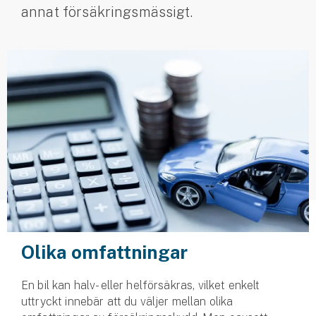
annat försäkringsmässigt.
Husvagnsförsäkring
Motorcykel
Mc-försäkring
Märkesförsäkringar
Båt
Båtförsäkring
Märkesförsäkringar
Vattenskoterförsäkring
Olika omfattningar
Sportfiskarna
En bil kan halv- eller helförsäkras, vilket enkelt
Djur
uttryckt innebär att du väljer mellan olika