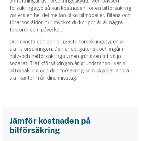
omfattningar av försäkringsskydd. Men oavsett
Hundförsäkring
försäkringstyp så kan kostnaden för en bilförsäkring
variera en hel del mellan olika bilmodeller. Bilens och
Jakthundsförsäkring
förarens ålder, hur mycket du kör per år är några
faktorer som påverkar.
Kattförsäkring
Den minsta och den billigaste försäkringstypen är
trafikförsäkringen. Den är obligatorisk och ingår i
Djurförsäkring
halv- och helförsäkringar, men går även att välja
Hem & hus
separat. Trafikförsäkringen är grundstenen i varje
bilförsäkring och den försäkring som skyddar andra
Hemförsäkring
trafikanter från dina misstag.
Villaförsäkring
Bostadsrättsförsäkring
Jämför kostnaden på
Hyresrättsförsäkring
bilförsäkring
Fritidshusförsäkring